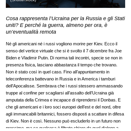
Cosa rappresenta l’Ucraina per la Russia e gli Stati
uniti? E perché la guerra, almeno per ora, è
un’eventualità remota
Né gli americani né i russi vogliono morire per Kiev. Ecco il
senso del vertice virtuale che si è svolto il 7 dicembre fra Joe
Biden e Vladimir Putin. Di norma tali incontri, specie se non in
presenza fisica, lasciano abbastanza il tempo che trovano.
Non è stato così in quel caso. Fino all’appuntamento in
teleconferenza battevano in Russia e in America i tamburi
dell’Apocalisse. Sembrava che i russi stessero ammassando
truppe al confine per scagliarsi all’assalto dell’Ucraina già
amputata della Crimea e incapace di riprendersi il Donbas. E
che gli americani e i loro soci europei dell’est e del nord, oltre
agli immancabili britannici, fossero disposti a scattare in difesa
di Kiev. Non è così. Nessuno può escluderlo in un futuro non
prossimo, ma se qualcosa è filtrato chiaro da quel dialogo a