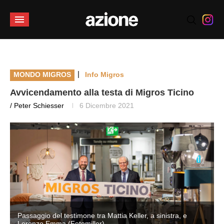
|
MONDO MIGROS
Info Migros
Avvicendamento alla testa di Migros Ticino
/ Peter Schiesser
6 Dicembre 2021
Passaggio del testimone tra Mattia Keller, a sinistra, e
Lorenzo Emma (Fotomiller)