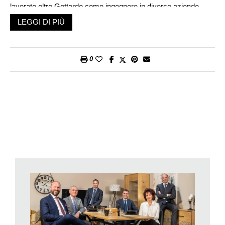
lavorato oltre Gottardo come ingegnere in diverse aziende
industriali quotate in borsa attive a livello internazionale. Fino al
LEGGI DI PIÙ
2002 non avrei mai immaginato di lavorare per Migros nel
commercio al dettaglio. Ho accettato questo impiego perché
era un’opportunità per tornare in Ticino …. senza pensare che
0
mi ci sarei appassionato al punto di rimanerci fino al
pensionamento!
Migros esiste dal 1925, è sempre lei, però in certe cose
cambia con il tempo.
Migros era ed è tuttora una federazione di cooperative con
un’organizzazione decentralizzata che ricorda quella della
Svizzera ed i suoi cantoni con le loro autonomie. In questi
vent’anni la collaborazione tra le cooperative si è però
intensificata, con l’obiettivo di sfruttare meglio le sinergie del
gruppo (crescita ed efficienza). Sono stato membro del CdA
della Federazione delle Cooperative Migros come
rappresentante di Migros Ticino e in questa veste sono stato
coinvolto in queste decisioni come pure nelle scelte
strategiche del gruppo (sviluppo commercio online, nel campo