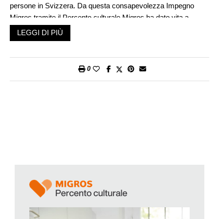
persone in Svizzera. Da questa consapevolezza Impegno
Migros tramite il Percento culturale Migros ha dato vita a
progetti volti proprio a favorire le interazioni sociali e i contatti
LEGGI DI PIÙ
tra persone, rafforzando la coesione sociale. Tra questi citiamo
i «Caffè narrativi» durante i quali un gruppo di persone che non
si conoscono si incontrano e si raccontano aneddoti ed
0
esperienze della loro vita, accompagnate da un moderatore.
Alla base del progetto «Tavolata» c’è, invece, un’idea ancora
più semplice: organizzare un pranzo, riunirsi attorno a un
tavolo, mangiare e ridere insieme, condividere ricette, passioni
e interessi personali. Il progetto annovera già oltre 500 gruppi
in tutta la Svizzera, gruppi eterogenei che si incontrano a
scadenze regolari. Anche in Ticino esistono alcune «Tavolate»,
ognuna con le sue peculiarità, ma chiunque può creare una
propria piccola comunità e iscriverla sulla piattaforma online
www.tavolata.ch
attraverso la quale può essere contattato da
chi desidera prendere parte agli incontri.
Con una certa dose di curiosità ho partecipato a una tavolata
organizzata nella sua casa ad Arcegno da Maria Theresia