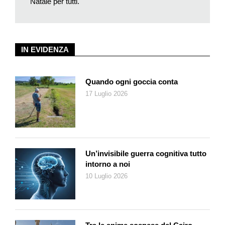
Natale per tutti.
gruppo sia così allargato e intergenerazionale. Conny mi
confida che anche lei ha da poco fondato una tavolata, l’ha
chiamata «Noialtre» e il suo obiettivo è quello di creare un
piccolo gruppo di donne, al massimo 5 o 6 persone, che metta
IN EVIDENZA
al centro dell’attenzione l’ascolto e la comprensione, per
riuscire a creare relazioni solide e durature. Questo è il bello
del progetto, ognuno può scegliere la Tavolata che più
Quando ogni goccia conta
corrisponde alla propria personalità e ai propri desideri, basta
17 Luglio 2026
un piccolo passo e un po’ di coraggio.
Un’invisibile guerra cognitiva tutto
intorno a noi
10 Luglio 2026