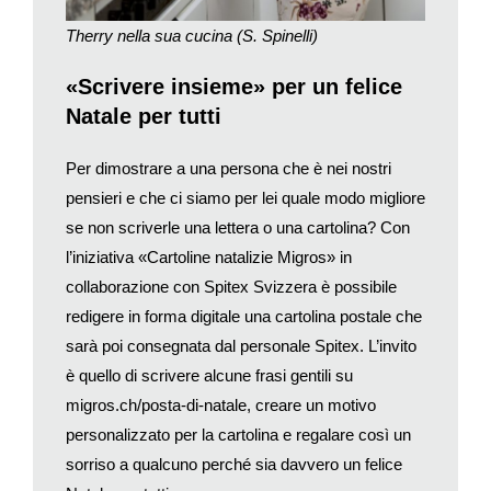
veramente terribile. Ci trovavamo all’aperto, per fortuna a
Lugano ci sono molti parchi bellissimi dai quali godere
Therry nella sua cucina (S. Spinelli)
suggestivi scorci di lago, è nato così il nome “Aperitivi
panoramici”. Paradossalmente è proprio durante questo
«Scrivere insieme» per un felice
periodo che il gruppo si è allargato, le persone avevano e
Natale per tutti
hanno molto bisogno di contatti sociali, in quei mesi pur di
trascorrere qualche ora di spensieratezza ci portavamo anche
Per dimostrare a una persona che è nei nostri
le racchette per giocare a volano!». Quattro mesi fa Therry e il
pensieri e che ci siamo per lei quale modo migliore
marito Davio si sono trasferiti ad Arcegno, nel Locarnese
se non scriverle una lettera o una cartolina? Con
avevano già vissuto e ne sentivano la mancanza, ma di
l’iniziativa «Cartoline natalizie Migros» in
abbandonare il gruppo delle tavolate non ci pensano proprio.
collaborazione con Spitex Svizzera è possibile
Così in effetti a soli tre mesi dal trasloco eccoci sul loro
redigere in forma digitale una cartolina postale che
soleggiatissimo terrazzo ad aspettare gli altri, ognuno porta
qualcosa da mangiare e da condividere, Therry sforna una
sarà poi consegnata dal personale Spitex. L’invito
pizza vegana, arrivano alla spicciolata Donatella, Patrizia,
è quello di scrivere alcune frasi gentili su
Piera, Conny, Liliane, Tiziano e Alex. Si mangia, si chiacchiera,
migros.ch/posta-di-natale
, creare un motivo
ci si conosce, si scambiano idee e ci si racconta esperienze.
personalizzato per la cartolina e regalare così un
Therry ha il dono di far sentire a proprio agio chiunque e la sua
sorriso a qualcuno perché sia davvero un felice
energia positiva è decisamente contagiosa, non stupisce che il