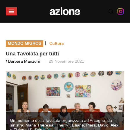
|
MONDO MIGROS
Cultura
Una Tavolata per tutti
/ Barbara Manzoni
29 Novembre 2021
Un momento della Tavolata organizzata ad Arcegno, da
sinistra: Maria Theresia (Therry), Liliane, Piera, Davio, Alex
e Tiziano (S. Spinelli)