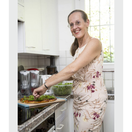
(Therry) Bitterli. Therry mi spiega come tutto sia nato un po’
per caso e un po’ per una voglia che è diventata quasi una
necessità, quella cioè di avere una nuova e solida rete di
contatti sociali. «Io e mio marito ci eravamo trasferiti a Lugano
– mi racconta – dove avevamo già vissuto in passato, ma ci
siamo ritrovati un po’ soli, le amicizie di un tempo stentavano a
riallacciarsi, cominciavamo a soffrirne. Nel frattempo mi ero
iscritta a un corso per adulti, dove ho fatto conoscenza con
altre due partecipanti, abbiamo scoperto di abitare tutte e tre
vicine, prendevamo il bus insieme, poi abbiamo iniziato ad
incontrarci per cena e così in modo naturale è nata
un’amicizia». Una di loro, Piera, conosceva il progetto Tavolata
del Percento culturale Migros e ne ha parlato alle altre. «L’idea
mi è piaciuta subito – racconta Therry – ho pensato: dobbiamo
farlo!».
È nato così il gruppo che quasi subito però ha dovuto
affrontare le grandi limitazioni dovute alla pandemia. «Abbiamo
continuato a incontrarci perché il periodo del lockdown è stato