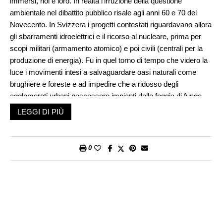
immersi, noi e loro. In realtà l’irruzione della questione
ambientale nel dibattito pubblico risale agli anni 60 e 70 del
Novecento. In Svizzera i progetti contestati riguardavano allora
gli sbarramenti idroelettrici e il ricorso al nucleare, prima per
scopi militari (armamento atomico) e poi civili (centrali per la
produzione di energia). Fu in quel torno di tempo che videro la
luce i movimenti intesi a salvaguardare oasi naturali come
brughiere e foreste e ad impedire che a ridosso degli
agglomerati urbani nascessero impianti dalla foggia di fungo
che inconsciamente rimandavano alle bombe sganciate dagli
LEGGI DI PIÙ
americani sul Giappone nell’agosto del 1945.
Generati dal basso, dalle comunità direttamente coinvolte,
0
questi movimenti apparivano poco strutturati e non inquadrabili
nei partiti tradizionali: sorgevano e morivano in base alle
urgenze del momento. La svolta si produsse nei primi anni 70.
L’intenzione dell’esercito di costruire nel-l’area paludosa di
Rothenturm (Svitto) una piazza d’armi incontrò la resistenza
degli abitanti del luogo, che infine, dopo lunghe battaglie, la