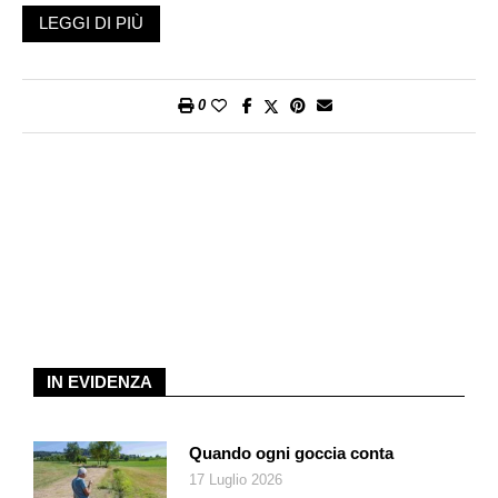
LEGGI DI PIÙ
Sefcovic ha espresso chiaramente la posizione della
Commissione europea. L’Ue chiede alla Svizzera di
manifestare la sua volontà politica di risolvere i problemi
0
strutturali che ostacolano la via bilaterale, come l’adozione del
diritto comunitario o la risoluzione delle controversie, nonché
un regolare contributo finanziario alla politica di coesione
dell’Unione. Un contributo nel quale Bruxelles vede una sorta
di dazio che la Svizzera deve pagare per poter far parte del
mercato unico europeo. Il tutto seguendo una tabella di marcia
realistica, ossia entro tempi ragionevoli, senza rinviare la
discussione a dopo le elezioni federali del 2023, come alcune
voci avrebbero già ipotizzato in Svizzera.
Cassis si è presentato a Bruxelles sperando di trovare una
IN EVIDENZA
certa comprensione per la posizione elvetica. Ha portato con
sé due elementi concreti, due segnali che testimoniano la
buona volontà della Svizzera. Il primo è il miliardo di coesione
Quando ogni goccia conta
che il Parlamento federale ha liberato alla fine di settembre.
17 Luglio 2026