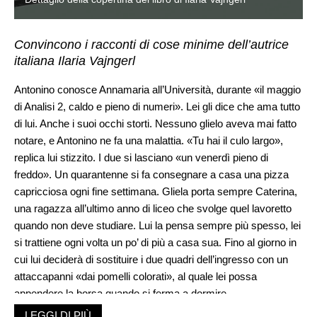
Convincono i racconti di cose minime dell’autrice
italiana Ilaria Vajngerl
Antonino conosce Annamaria all’Università, durante «il maggio
di Analisi 2, caldo e pieno di numeri». Lei gli dice che ama tutto
di lui. Anche i suoi occhi storti. Nessuno glielo aveva mai fatto
notare, e Antonino ne fa una malattia. «Tu hai il culo largo»,
replica lui stizzito. I due si lasciano «un venerdì pieno di
freddo». Un quarantenne si fa consegnare a casa una pizza
capricciosa ogni fine settimana. Gliela porta sempre Caterina,
una ragazza all’ultimo anno di liceo che svolge quel lavoretto
quando non deve studiare. Lui la pensa sempre più spesso, lei
si trattiene ogni volta un po’ di più a casa sua. Fino al giorno in
cui lui deciderà di sostituire i due quadri dell’ingresso con un
attaccapanni «dai pomelli colorati», al quale lei possa
appendere la borsa quando si ferma a dormire.
Sono solo alcune delle situazioni di provvisorietà delle relazioni
LEGGI DI PIÙ