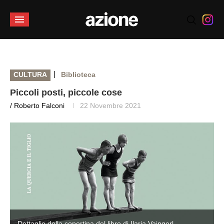
|
CULTURA
Biblioteca
Piccoli posti, piccole cose
/ Roberto Falconi
22 Novembre 2021
Dettaglio della copertina del libro di Ilaria Vajngerl