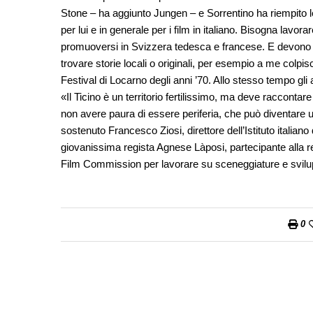
Stone – ha aggiunto Jungen – e Sorrentino ha riempito le 
per lui e in generale per i film in italiano. Bisogna lavor
promuoversi in Svizzera tedesca e francese. E devono 
trovare storie locali o originali, per esempio a me colp
Festival di Locarno degli anni ’70. Allo stesso tempo gli
«Il Ticino è un territorio fertilissimo, ma deve raccontare
non avere paura di essere periferia, che può diventare un
sostenuto Francesco Ziosi, direttore dell’Istituto italiano 
giovanissima regista Agnese Làposi, partecipante alla r
Film Commission per lavorare su sceneggiature e svilupp
0