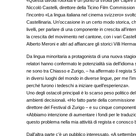
«Questa tavola rotonda è un punto di svolta per capire a
Niccolò Castelli, direttore della Ticino Film Commissio
l’incontro «La lingua italiana nel cinema svizzero» svoltos
Castellinaria. Un’occasione in un certo modo storica, che 
livelli, per parlare di una componente in crescita all’in
la crescita del movimento nel cantone, con i vari Caste
Alberto Meroni e altri ad affiancare gli storici Villi H
Da lingua minoritaria a protagonista di una nuova stagion
relatori hanno confermato le potenzialità sia dell’idioma s
ne sono tra Chiasso e Zurigo, – ha affermato il regista
in diversi luoghi del mondo in diverse lingue, per me l’i
perché furono i tedeschi a iniziare quell’esperienza».
Uno degli ostacoli principali è lo scarso peso politico d
ambienti decisionali. «Ho fatto parte della commissione
direttore del Festival di Zurigo – e su cinque componenti
«Abbiamo intenzione di aumentare i fondi per le traduzion
questo problema nella mia attività di regista e conosco b
Dall’altra parte c’è un pubblico interessato. «A settemb