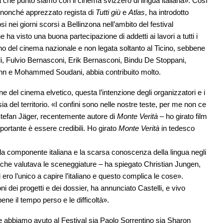
 che punto siamo con il cinema svizzero di lingua italiana». Così
n nonché apprezzato regista di
Tutti giù
e
Atlas
, ha introdotto
i nei giorni scorsi a Bellinzona nell’ambito del festival
ha visto una buona partecipazione di addetti ai lavori a tutti i
terno del cinema nazionale e non legata soltanto al Ticino, sebbene
lli, Fulvio Bernasconi, Erik Bernasconi, Bindu De Stoppani,
ermann e Mohammed Soudani, abbia contribuito molto.
e del cinema elvetico, questa l’intenzione degli organizzatori e i
ia del territorio. «I confini sono nelle nostre teste, per me non ce
 Stefan Jäger, recentemente autore di
Monte Verità
– ho girato film
mportante è essere credibili. Ho girato
Monte Verità
in tedesco
ella componente italiana e la scarsa conoscenza della lingua negli
 che valutava le sceneggiature – ha spiegato Christian Jungen,
 ero l’unico a capire l’italiano e questo complica le cose».
i dei progetti e dei dossier, ha annunciato Castelli, e vivo
ene il tempo perso e le difficoltà».
re abbiamo avuto al Festival sia Paolo Sorrentino sia Sharon