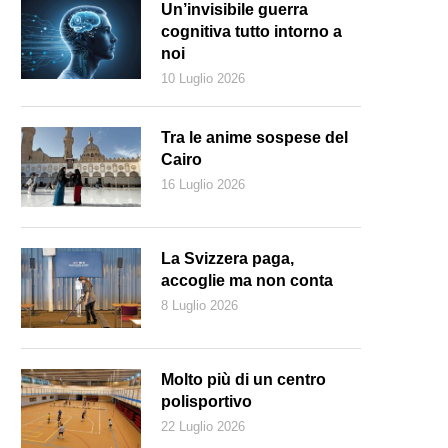
Un’invisibile guerra
cognitiva tutto intorno a
noi
10 Luglio 2026
Tra le anime sospese del
Cairo
16 Luglio 2026
La Svizzera paga,
accoglie ma non conta
8 Luglio 2026
Castellinaria una tavola rotonda sul cinema svizzero in lingua italiana
Molto più di un centro
polisportivo
22 Luglio 2026