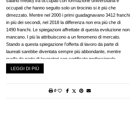
salario medio) tra occupati con formazione universitaria e
occupati che hanno seguito solo un tirocinio si è più che
dimezzato. Mentre nel 2000 i primi guadagnavano 3412 franchi
in più dei secondi, nel 2018 la differenza non era più che di
1490 franchi. Le spiegazioni affrettate di questa evoluzione non
mancano. I più la attribuiscono a un fenomeno di mercato.
Stando a questa spiegazione l’offerta di lavoro da parte di
laureati sarebbe diventata sempre più abbondante, mentre
quella da parte di lavoratori con certificato professionale
tenderebbe a rarefarsi. Di qui la diversa evoluzione, nel tempo,
LEGGI DI PIÙ
della media dei salari dei due gruppi.
Alcuni commentatori – pochi per la verità – opinano che la
0
riduzione dello scarto tra i due tipi di formazione sia positiva,
soprattutto perché potrebbe incentivare, in futuro, la via
dell’apprendistato che, in Ticino, è sempre stata trascurata e
dai genitori, e dagli allievi che terminavano la scuola
dell’obbligo. Altri invece, più in chiave critica, insistono
nell’attribuire questa evoluzione alla democratizzazione degli