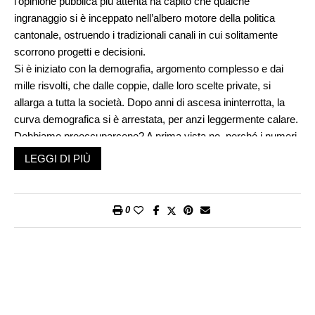
l’opinione pubblica più attenta ha capito che qualche
ingranaggio si è inceppato nell’albero motore della politica
cantonale, ostruendo i tradizionali canali in cui solitamente
scorrono progetti e decisioni.
Si è iniziato con la demografia, argomento complesso e dai
mille risvolti, che dalle coppie, dalle loro scelte private, si
allarga a tutta la società. Dopo anni di ascesa ininterrotta, la
curva demografica si è arrestata, per anzi leggermente calare.
Dobbiamo preoccuparcene? A prima vista no, perché i numeri
assoluti sono ancora bassi. Ma chi studia da vicino questi
LEGGI DI PIÙ
fenomeni sa che per invertire la rotta occorrono anni, decenni,
come rinfoltire una foresta distrutta dal fuoco. Non esistono
ricostituenti dagli effetti immediati. Occorre innanzitutto
0
ripristinare un clima di fiducia, ridare ossigeno alle famiglie; in
secondo luogo organizzare una rete di sostegno, consultori e
asili nido. Dalle imprese, pubbliche e private, devono giungere
messaggi che non penalizzino la donna attiva
professionalmente: non corse ad ostacoli ma agevolazioni nel
conciliare famiglia e lavoro.