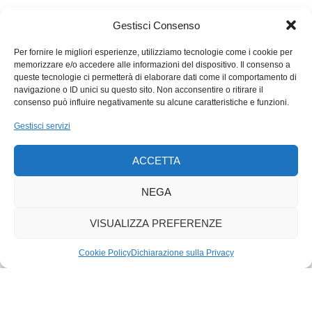
«scienza, tecnologia, ingegneria e matematica». Ma anche
qui, per convincere i talenti a rientrare, occorrerà che le
Gestisci Consenso
imprese creino posti interessanti e ben retribuiti.
Com’è ormai chiaro, non c’è molecola del nostro vivere in
Per fornire le migliori esperienze, utilizziamo tecnologie come i cookie per
memorizzare e/o accedere alle informazioni del dispositivo. Il consenso a
società che abbia una vita autonoma. Per questo è bene che le
queste tecnologie ci permetterà di elaborare dati come il comportamento di
singole iniziative emerse negli ultimi anni (animate da
navigazione o ID unici su questo sito. Non acconsentire o ritirare il
Coscienza svizzera, dal «Manifesto per una trasformazione
consenso può influire negativamente su alcune caratteristiche e funzioni.
ambiziosa del Ticino» e dal gruppo «per.lugano») trovino
Gestisci servizi
ascolto sia nell’opinione pubblica attraverso i media, sia nei
luoghi deputati alla decisione politica. Anche i partiti potrebbero
ACCETTA
riguadagnare prestigio e credito nel loro ruolo di cinghia di
trasmissione tra la società civile e l’attività dei legislativi.
NEGA
L’auspicio è che i diversi attori riescano a parlarsi,
accantonando rivalità e presunti primati.
VISUALIZZA PREFERENZE
Cookie Policy
Dichiarazione sulla Privacy