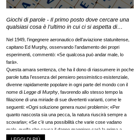
Giochi di parole - Il primo posto dove cercare una
qualsiasi cosa è l’ultimo in cui ci si aspetta di…
Nel 1949, l’ingegnere aeronautico dell’aviazione statunitense,
capitano Ed Murphy, osservando l’andamento dei propri
esperimenti, commentò: «Se qualcosa può andar male, lo
farà».
Questa amara sentenza, che ha il dono di riassumere in poche
parole tutta l’essenza del pensiero pessimistico esistenziale,
divenne rapidamente popolare in ogni parte del mondo con il
nome di
Legge
di Murphy
, favorendo allo stesso tempo la
filiazione di una miriade di sue divertenti varianti, come le
seguenti: «Ogni soluzione genera nuovi problemi»; «Per
quanto nascosta sia una pecca, la natura riuscirà sempre a
scovarla»; «Se c’è una possibilità che varie cose vadano
male, quella che causa il danno maggiore sarà la prima a
farlo»; «Se si prevedono quattro possibili modi in cui qualcosa
LEGGI DI PIÙ