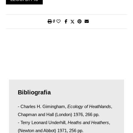
cadono al suolo in febbraio-marzo, le sue singolari foglie,
minute e sovrapposte come le tegole di un tetto, gli ammassati
piccoli fiori, costituiscono tutti un insieme di caratteri ancestrali.
0
Il brugo (
Calluna vulgaris
) ha conservato, attraverso un
lunghissimo periodo di tempo, tali caratteristiche genetiche e
morfologiche rimaste immutate, da poter essere considerato
un vero «fossile vivente». I suoi tappeti, vivacemente colorati,
ingentiliscono ora i castagneti, le lande soleggiate, e la
brughiera alpina, spingendosi fino a 2400 metri di altitudine.
Il suo nome, brugo, deriva dal latino «
bruchus
», e nelle lingue
neolatine questa è la radice che ha prevalso, e dalla quale
sono derivate «brughiera» e la «
bruyère
» dei francesi. Mentre,
nelle lingue germaniche abbiamo «
heath
» in inglese, e «
Heide
»
Bibliografia
in tedesco.
La
Calluna
è stata, fino dagli albori della civilizzazione centro-
- Charles H. Gimingham,
Ecology of Heathlands
,
europea, una componente di primaria importanza del
Chapman and Hall (London) 1976, 266 pp.
paesaggio vegetale nel quale si è insediato l’uomo. Dapprima,
- Terry Leonard Underhill,
Heaths and Heathers
,
con un processo inarrestabile e progressivo di disboscamento
(Newton and Abbot) 1971, 256 pp.
della foresta primeva (con l’ausilio di vasti incendi