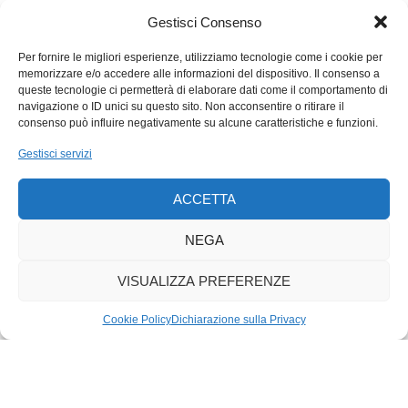
si nutre esclusivamente dei semi, e la coccinella del brugo che
Gestisci Consenso
dà la caccia a un afide altrettanto specializzato. Un altro
coccinéllide preda invece un afide che succhia le radici.
Per fornire le migliori esperienze, utilizziamo tecnologie come i cookie per
memorizzare e/o accedere alle informazioni del dispositivo. Il consenso a
A proposito: alla Migros sono in vendita brughi color bordeaux,
queste tecnologie ci permetterà di elaborare dati come il comportamento di
rosa, e bianchi. Val la pena farne la conoscenza, e
navigazione o ID unici su questo sito. Non acconsentire o ritirare il
mantengono la loro fioritura fino a Natale.
consenso può influire negativamente su alcune caratteristiche e funzioni.
Gestisci servizi
ACCETTA
NEGA
VISUALIZZA PREFERENZE
Cookie Policy
Dichiarazione sulla Privacy