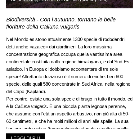
Biodiversità - Con l’autunno, tornano le belle
fioriture della Calluna vulgaris
Nel Mondo esistono attualmente 1300 specie di rododendri,
detti anche «azalee» dai giardinieri. La loro massima
concentrazione geografica occupa quella vastissima area
continentale costituita dalla regione himalayana, e dal Sud-Est-
asiatico. In Europa ci dobbiamo accontentare di tre sole
specie! Altrettanto dovizioso è il numero di eriche: ben 600
specie, delle quali 580 concentrate in Sud Africa, nella regione
del Capo (Kapland).
Per contro, esiste una sola specie di brugo in tutto il mondo, ed
è la
Calluna vulgaris
. È una piccola pianta legnosa perenne,
che assume con l’età un aspetto arbustivo, non più alta di 50-
60 centimetri, e che ha molti milioni di anni alle spalle. La sua
fioritura tardo-estiva (temporalmente sfasata rispetto a quella
della gran parte dei vegetali nostrani), i suoi semi maturi che
LEGGI DI PIÙ