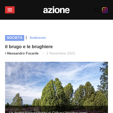
|
SOCIETÀ
Ambiente
Il brugo e le brughiere
/ Alessandro Focarile
1 Novembre 2021
Un denso tappeto fiorito di Calluna (pixabay.com)