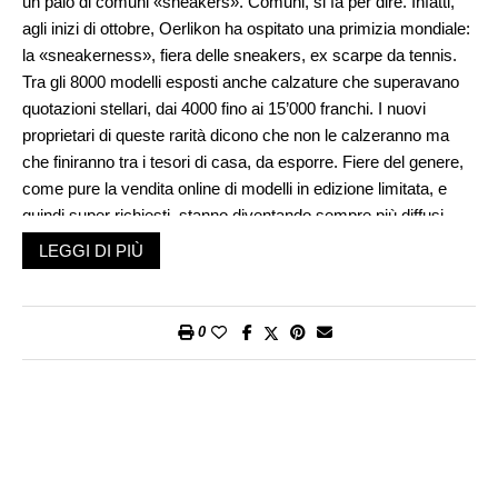
un paio di comuni «sneakers». Comuni, si fa per dire. Infatti,
agli inizi di ottobre, Oerlikon ha ospitato una primizia mondiale:
la «sneakerness», fiera delle sneakers, ex scarpe da tennis.
Tra gli 8000 modelli esposti anche calzature che superavano
quotazioni stellari, dai 4000 fino ai 15’000 franchi. I nuovi
proprietari di queste rarità dicono che non le calzeranno ma
che finiranno tra i tesori di casa, da esporre. Fiere del genere,
come pure la vendita online di modelli in edizione limitata, e
quindi super richiesti, stanno diventando sempre più diffusi.
Una nuova forma di collezionismo, che sostituisce la filatelia. A
LEGGI DI PIÙ
corto di materia prima: si è chiusa ormai l’era del francobollo.
Certo che ne ha fatta di strada la scarpa da tennis e da
jogging. Calcando marciapiedi, viali, piste. E, raccontando,
0
proprio attraverso il suo aspetto e il suo impiego, oltre mezzo
secolo di costume, nel senso esteso del termine. Cioè, capo
d’abbigliamento e abitudini quotidiane e culturali. Per quelli della
mia generazione, «scarp de tennis» rimane, innanzitutto, il
titolo della canzone di Enzo Jannacci, con cui dava vita al
personaggio del balordo, del marginale, circondato dall’alone