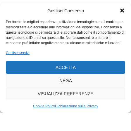
Una svolta tutta senza rimpianti? Si avvertono anche sintomi
di segno opposto. Il successo della serie, e del film, Downton
Gestisci Consenso
Abbey, riproposto sugli schermi italiani, è dovuto anche proprio
al piacere di ritrovare immagini di un’eleganza perduta.
Per fornire le migliori esperienze, utilizziamo tecnologie come i cookie per
memorizzare e/o accedere alle informazioni del dispositivo. Il consenso a
Reazioni paragonabili sta suscitando la saga dei Florio, pagine
queste tecnologie ci permetterà di elaborare dati come il comportamento di
di storia in cui la cura dell’abbigliamento esprime il culto del
navigazione o ID unici su questo sito. Non acconsentire o ritirare il
bello, frutto di disciplina e rispetto di sé e dell’altro, in grado di
consenso può influire negativamente su alcune caratteristiche e funzioni.
sfidare le epoche. Saranno le sneakers a raccontare la nostra?
Gestisci servizi
ACCETTA
NEGA
VISUALIZZA PREFERENZE
Cookie Policy
Dichiarazione sulla Privacy