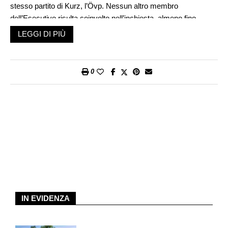
stesso partito di Kurz, l’Övp. Nessun altro membro
dell’Esecutivo risulta coinvolto nell’inchiesta, almeno fino
adesso, e così l’alleanza di Governo, formata dai popolari e dai
LEGGI DI PIÙ
verdi, in carica dall’inizio del 2020, continuerà a governare il
Paese. Si è così evitata una crisi politica che avrebbe potuto
portare alle elezioni anticipate.
0
Qual è la rilevanza dello scandalo che ha travolto colui che a
più riprese è stato definito l’enfant prodige della politica
austriaca? La Procura per gli affari economici e la corruzione
di Vienna sta indagando su fatti avvenuti tra il 2016 e il 2018,
quando Kurz era ministro degli Esteri nella grande coalizione
tra popolari e socialdemocratici. L’ex cancelliere è accusato di
aver finanziato, con fondi presi dalle casse del Ministero delle
finanze, sondaggi pilotati e inserzioni sui giornali, favorevoli a
lui stesso e al suo partito. I tabloid con grande diffusione
venivano privilegiati, come per esempio «Österreich».
IN EVIDENZA
L’obiettivo era di danneggiare i rivali diretti e di facilitare
l’ascesa politica di Kurz per consentirgli di diventare