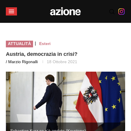
|
ATTUALITÀ
Esteri
Austria, democrazia in crisi?
/ Marzio Rigonalli
18 Ottobre 2021
Sebastian Kurz se n’è andato (Keystone)