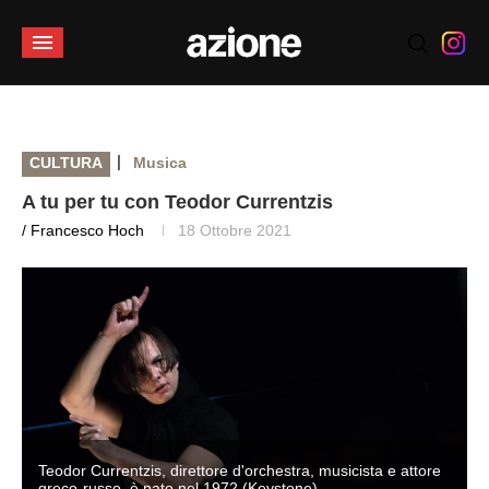
|
CULTURA
Musica
A tu per tu con Teodor Currentzis
/ Francesco Hoch
18 Ottobre 2021
Teodor Currentzis, direttore d'orchestra, musicista e attore
greco-russo, è nato nel 1972 (Keystone)