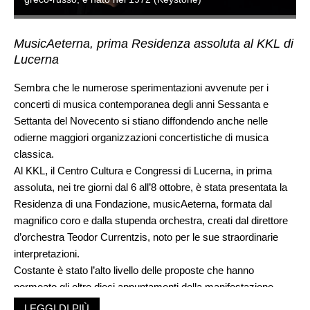
MusicAeterna, prima Residenza assoluta al KKL di
Lucerna
Sembra che le numerose sperimentazioni avvenute per i
concerti di musica contemporanea degli anni Sessanta e
Settanta del Novecento si stiano diffondendo anche nelle
odierne maggiori organizzazioni concertistiche di musica
classica.
Al KKL, il Centro Cultura e Congressi di Lucerna, in prima
assoluta, nei tre giorni dal 6 all’8 ottobre, è stata presentata la
Residenza di una Fondazione, musicAeterna, formata dal
magnifico coro e dalla stupenda orchestra, creati dal direttore
d’orchestra Teodor Currentzis, noto per le sue straordinarie
interpretazioni.
Costante è stato l’alto livello delle proposte che hanno
permeato gli oltre dieci appuntamenti della manifestazione.
Merito indiscusso della concezione di Teodor Currentzis, che
LEGGI DI PIÙ