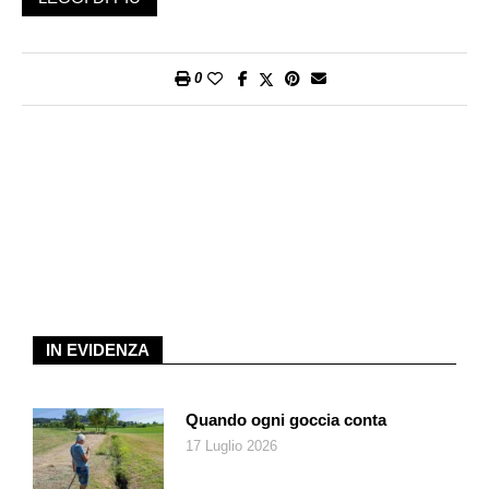
ha sempre voluto fondare organismi corali e strumentali che
funzionino come una grande famiglia. Progetto ambizioso che
sappiamo spesso fallimentare. Durante l’incontro del pubblico
0
con alcuni musicisti di musicAeterna, è arrivata invece la
conferma dell’esistenza di questo aspetto famigliare,
attraverso l’esempio di Perm (città russa in cui dal 2011 al
2019 Currentzis è stato direttore musicale del Teatro
dell’Opera e del Balletto), dove si giocava perfino a pallone con
il direttore, il quale però, durante le prove, pretendeva il
massimo per raggiungere «la perfezione», e senza badare alla
durata delle prove. Si veniva assunti sulla base di queste
qualità: fiducia e massimo impegno, ma una volta ingaggiati,
sarebbe stato difficile venire licenziati. Ecco il segreto di
IN EVIDENZA
Currentzis.
«Fede, Libertà, Luce» è stato il tema principale scelto per
creare confronti che hanno permesso di intrecciare film di
Quando ogni goccia conta
Dreyer, di Visconti, di Malick, con musiche corali di
17 Luglio 2026
Shostakovich e Smirnov, un’azione scenica di Hersant, un
lavoro orchestrale di Retinsky, con al centro la magnifica