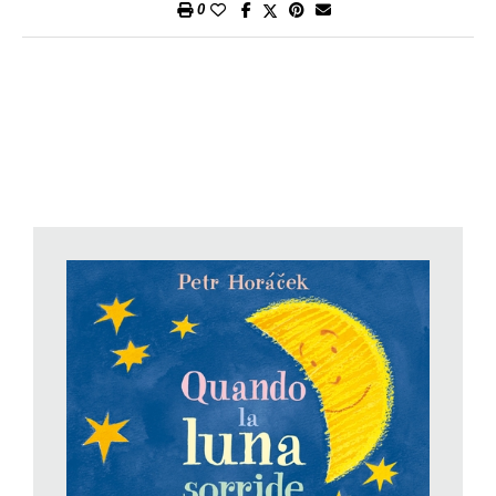
0
al personaggio creato ai primi del Novecento dallo scrittore
francese Maurice Leblanc, si concentra sull’adolescenza del
celebre ladro gentiluomo. Marta Palazzesi prende infatti le
mosse da un orfanotrofio parigino in cui il giovane Lupin
trascorre le sue tristi giornate, in un incipit che evidenzia da
subito l’abilità narrativa con cui è condotto il romanzo: «Rubare
è sbagliato, dicono tutti. Non se lo fai per i motivi giusti, dico io.
Soprattutto se hai undici anni, vivi in uno degli orfanotrofi più
squallidi della città e sei l’unico in grado di scassinare la
serratura della dispensa. Era la notte di Natale del 1886». Ma
quella notte, mentre Lupin ruba dalla dispensa un po’ di cibo
per i più piccini, infreddoliti e affamati, la perfida direttrice
dell’orfanotrofio lo sorprenderà e lo butterà fuori, scalzo, al
gelo, nella neve. «Gettarmi in strada fu il più grande regalo di
Natale che avrebbe potuto farmi. Perché è così che ebbero
inizio le mie avventure». E con un salto di tre anni, arrivando al
1889, hanno inizio
Le avventure del giovane Lupin
, in pagine
ben ritmate che ci portano nei quartieri malfamati di Parigi, tra