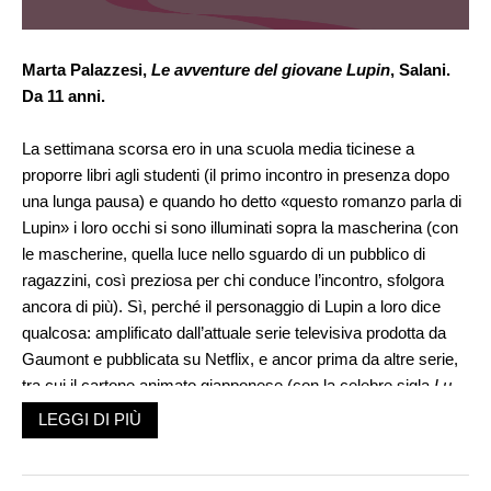
Marta Palazzesi,
Le avventure del giovane Lupin
, Salani.
Da 11 anni.
La settimana scorsa ero in una scuola media ticinese a
proporre libri agli studenti (il primo incontro in presenza dopo
una lunga pausa) e quando ho detto «questo romanzo parla di
Lupin» i loro occhi si sono illuminati sopra la mascherina (con
le mascherine, quella luce nello sguardo di un pubblico di
ragazzini, così preziosa per chi conduce l’incontro, sfolgora
ancora di più). Sì, perché il personaggio di Lupin a loro dice
qualcosa: amplificato dall’attuale serie televisiva prodotta da
Gaumont e pubblicata su Netflix, e ancor prima da altre serie,
tra cui il cartone animato giapponese (con la celebre sigla
Lu-
pin, Lu-pin, l’incorreggibile
…), Lupin è come un vecchio amico
LEGGI DI PIÙ
a cui agganciare l’interesse, e rendere più intima questa nuova
lettura.
Una rilettura davvero nuova, perché, ispirandosi come le altre