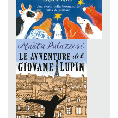
personaggi malvagi e altri dal grande cuore; nel tendone del
Cirque d’Hiver, con una giovane funambola e un domatore
d’elefanti; e nel cuore dell’Esposizione Universale, con la
grande attrazione della Torre Eiffel. Un contesto nelle corde
della Palazzesi, perfettamente a suo agio con le atmosfere
dickensiane dei ragazzini di strada nelle città di fine Ottocento,
come già avevamo apprezzato nel suo romanzo
Nebbia
(ambientato invece in Inghilterra). Da pochi giorni è in libreria il
secondo volume delle avventure del giovane Lupin:
Il mistero
del giglio
, edito come il precedente da Salani.
Petr Horá
ček,
Quando la luna sorride
, Gribaudo. Da 3
anni.
Tutto imperniato sulle belle illustrazioni dell’artista praghese
Petr Horáček, e sull’idea, semplicissima ma efficace, che dà
forma alla narrazione, questo delizioso albo è una storia della
buonanotte che si candida ad essere raccontata più volte, per
più serate, seduti sul lettino del bimbo che segue, magari