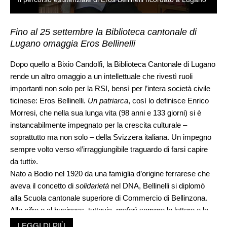
Fino al 25 settembre la Biblioteca cantonale di
Lugano omaggia Eros Bellinelli
Dopo quello a Bixio Candolfi, la Biblioteca Cantonale di Lugano
rende un altro omaggio a un intellettuale che rivestì ruoli
importanti non solo per la RSI, bensì per l’intera società civile
ticinese: Eros Bellinelli.
Un patriarca
, così lo definisce Enrico
Morresi, che nella sua lunga vita (98 anni e 133 giorni) si è
instancabilmente impegnato per la crescita culturale –
soprattutto ma non solo – della Svizzera italiana. Un impegno
sempre volto verso «l’irraggiungibile traguardo di farsi capire
da tutti».
Nato a Bodio nel 1920 da una famiglia d’origine ferrarese che
aveva il concetto di
solidarietà
nel DNA, Bellinelli si diplomò
alla Scuola cantonale superiore di Commercio di Bellinzona.
Alle cifre e al business, tuttavia, preferì sempre le lettere e la
cultura in senso lato. Ancora ventenne fece una prima fugace
LEGGI DI PIÙ