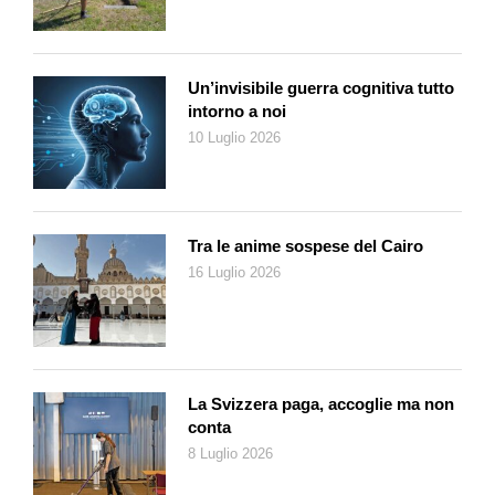
un ruolo importante nella nascita del Premio Libera Stampa,
attribuito a personalità quali Vasco Pratolini, Vittorio Sereni,
Nelo Risi e tra gli altri Leonardo Sciascia. Non va dimenticato il
Un’invisibile guerra cognitiva tutto
suo amore per l’arte, che lo portò a scrivere decine di saggi
intorno a noi
critici. Infine, una curiosità: Bellinelli fu anche un talent scout.
10 Luglio 2026
Nel 1958 volle alla «sua» radio una sconosciuta Ornella
Vanoni, per diffondere le
Canzoni della mala
.
Eros Bellinelli, vita e opere di un uomo di radio
, Lugano,
Biblioteca cantonale, fino al 25 settembre 2021
Tra le anime sospese del Cairo
16 Luglio 2026
La Svizzera paga, accoglie ma non
conta
8 Luglio 2026