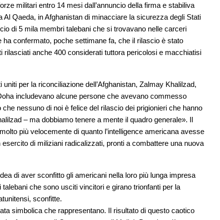
ro forze militari entro 14 mesi dall’annuncio della firma e stabiliva
 Al Qaeda, in Afghanistan di minacciare la sicurezza degli Stati
ilascio di 5 mila membri talebani che si trovavano nelle carceri
ha confermato, poche settimane fa, che il rilascio è stato
rilasciati anche 400 considerati tuttora pericolosi e macchiatisi
 uniti per la riconciliazione dell’Afghanistan, Zalmay Khalilzad,
o di Doha includevano alcune persone che avevano commesso
 che nessuno di noi è felice del rilascio dei prigionieri che hanno
alilzad – ma dobbiamo tenere a mente il quadro generale». Il
molto più velocemente di quanto l’intelligence americana avesse
 esercito di miliziani radicalizzati, pronti a combattere una nuova
’idea di aver sconfitto gli americani nella loro più lunga impresa
ai talebani che sono usciti vincitori e girano trionfanti per la
atunitensi, sconfitte.
rtata simbolica che rappresentano. Il risultato di questo caotico