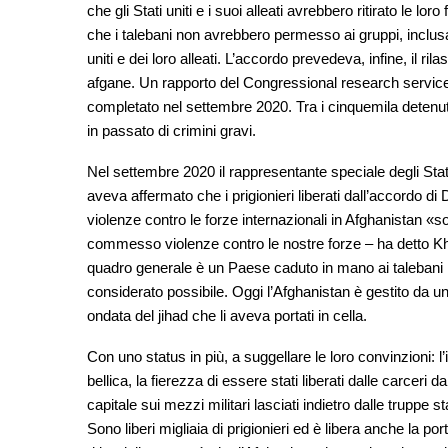
che gli Stati uniti e i suoi alleati avrebbero ritirato le lo
che i talebani non avrebbero permesso ai gruppi, inclusa
uniti e dei loro alleati. L’accordo prevedeva, infine, il r
afgane. Un rapporto del Congressional research service 
completato nel settembre 2020. Tra i cinquemila detenuti 
in passato di crimini gravi.
Nel settembre 2020 il rappresentante speciale degli Stati
aveva affermato che i prigionieri liberati dall’accord
violenze contro le forze internazionali in Afghanistan «so
commesso violenze contro le nostre forze – ha detto Kh
quadro generale è un Paese caduto in mano ai talebani 
considerato possibile. Oggi l’Afghanistan è gestito da un
ondata del jihad che li aveva portati in cella.
Con uno status in più, a suggellare le loro convinzioni: l
bellica, la fierezza di essere stati liberati dalle carceri d
capitale sui mezzi militari lasciati indietro dalle truppe st
Sono liberi migliaia di prigionieri ed è libera anche la po