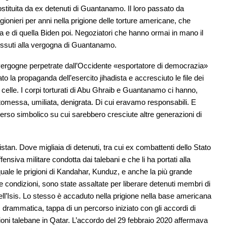
stituita da ex detenuti di Guantanamo. Il loro passato da
rigionieri per anni nella prigione delle torture americane, che
a e di quella Biden poi. Negoziatori che hanno ormai in mano il
vissuti alla vergogna di Guantanamo.
ergogne perpetrate dall’Occidente «esportatore di democrazia»
to la propaganda dell’esercito jihadista e accresciuto le file dei
lle celle. I corpi torturati di Abu Ghraib e Guantanamo ci hanno,
sottomessa, umiliata, denigrata. Di cui eravamo responsabili. E
so simbolico su cui sarebbero cresciute altre generazioni di
stan. Dove migliaia di detenuti, tra cui ex combattenti dello Stato
fensiva militare condotta dai talebani e che li ha portati alla
uale le prigioni di Kandahar, Kunduz, e anche la più grande
e condizioni, sono state assaltate per liberare detenuti membri di
ell’Isis. Lo stesso è accaduto nella prigione nella base americana
, drammatica, tappa di un percorso iniziato con gli accordi di
oni talebane in Qatar. L’accordo del 29 febbraio 2020 affermava