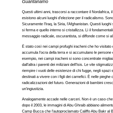
Guantanamo
Questi ultimi anni, trascorsi a raccontare il Nordafrica,
esistono alcuni luoghi d’elezione per il radicalismo. Son
Sicuramente l’Iraq, la Siria, l’Afghanistan. Questi luoghi
si ferma e quello interno si cristallizza. Lì il fondamenta
messaggio radicale, oscurantista, si diffonde come si all
È stato così nei campi profughi iracheni che ho visitato 
accumula l’ocra della terra e si accumulano le persone e
esempio, nei campi iracheni si sono concentrate migliaia d
dall’altra i parenti dei miliziani dell’Isis. Le vite stigmatiz
riempire i vuoti delle esistenze di chi fugge, negli spazi s
destinati a vivere con i figli dei carnefici. È nelle piegh
radicalizzazioni del futuro. Generazioni di bambini cresc
un’ingiustizia.
Analogamente accade nelle carceri. Non è un caso che negl
dopo il 2003, le immagini di Abu Ghraib abbiano alimentato
Camp Bucca che l’autoproclamato Califfo Abu Bakr al B