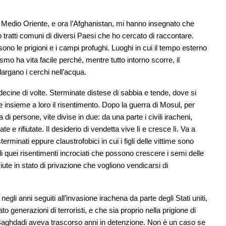
 il Medio Oriente, e ora l’Afghanistan, mi hanno insegnato che
o tratti comuni di diversi Paesi che ho cercato di raccontare.
 sono le prigioni e i campi profughi. Luoghi in cui il tempo esterno
lismo ha vita facile perché, mentre tutto intorno scorre, il
argano i cerchi nell’acqua.
decine di volte. Sterminate distese di sabbia e tende, dove si
 insieme a loro il risentimento. Dopo la guerra di Mosul, per
i persone, vite divise in due: da una parte i civili iracheni,
zate e rifiutate. Il desiderio di vendetta vive lì e cresce lì. Va a
terminati eppure claustrofobici in cui i figli delle vittime sono
e di quei risentimenti incrociati che possono crescere i semi delle
iute in stato di privazione che vogliono vendicarsi di
i anni seguiti all’invasione irachena da parte degli Stati uniti,
 generazioni di terroristi, e che sia proprio nella prigione di
aghdadi aveva trascorso anni in detenzione. Non è un caso se