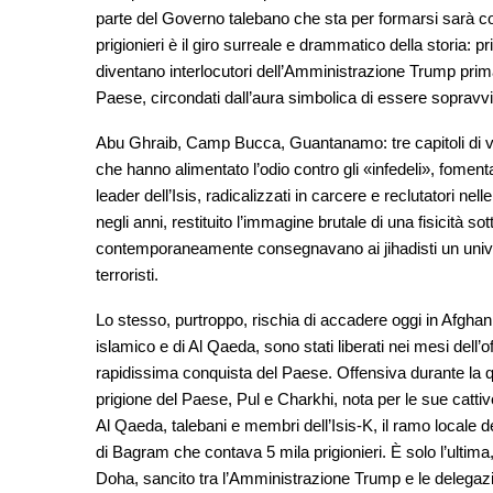
parte del Governo talebano che sta per formarsi sarà co
prigionieri è il giro surreale e drammatico della storia: p
diventano interlocutori dell’Amministrazione Trump prim
Paese, circondati dall’aura simbolica di essere soprav
Abu Ghraib, Camp Bucca, Guantanamo: tre capitoli di v
che hanno alimentato l’odio contro gli «infedeli», fomenta
leader dell’Isis, radicalizzati in carcere e reclutatori ne
negli anni, restituito l’immagine brutale di una fisicità 
contemporaneamente consegnavano ai jihadisti un univer
terroristi.
Lo stesso, purtroppo, rischia di accadere oggi in Afghani
islamico e di Al Qaeda, sono stati liberati nei mesi dell’of
rapidissima conquista del Paese. Offensiva durante la q
prigione del Paese, Pul e Charkhi, nota per le sue cattiv
Al Qaeda, talebani e membri dell’Isis-K, il ramo locale d
di Bagram che contava 5 mila prigionieri. È solo l’ultima
Doha, sancito tra l’Amministrazione Trump e le delegazi