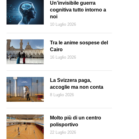
Un’invisibile guerra
cognitiva tutto intorno a
noi
10 Luglio 2026
Tra le anime sospese del
Cairo
16 Luglio 2026
La Svizzera paga,
accoglie ma non conta
8 Luglio 2026
mpo profughi in Iraq (Shutterstock)
Molto più di un centro
polisportivo
22 Luglio 2026