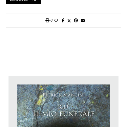
non più essere umano, non ancora abitante degli Inferi (o del
Paradiso, circostanza che non è dato sapere a nessuno), ma
sorta di spirito sospeso e onniscente, con accesso privilegiato
0
al presente e al passato di ogni singola persona presente in
chiesa. Douglas passa in rassegna le persone che lo
interessano, ne studia le reazioni e cerca di capirne le finalità,
sfruttando con un’ironia presto assai inconfondibile la sua
posizione di spettatore invisibile. Ne esce un ritratto
dissacrante che non risparmia nessuno, dove le pecche e le
(apparenti) virtù di una piccola comunità vengono messe in
piazza alla mercè di chi ha occhi sufficientemente svegli per
vederle – come l’ispettore Gress o il detective Ferri, entrambi
sulle tracce di chi potrebbe avere sparato al giovane Douglas,
decretandone la scomparsa prematura.
RIP – Il mio funerale
è un libro di gradevole lettura, e questo
grazie soprattutto a uno stile scorrevole e sciolto, e al lungo
elenco di brevi e densi capitoletti di cui è composto. I
personaggi sono uniti, oltre che dalla propria appartenenza
territoriale, dalla lunga serie di piccoli e grandi vizi che più o