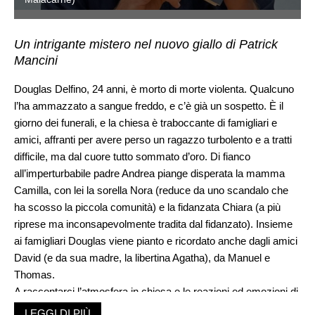
Un intrigante mistero nel nuovo giallo di Patrick
Mancini
Douglas Delfino, 24 anni, è morto di morte violenta. Qualcuno
l’ha ammazzato a sangue freddo, e c’è già un sospetto. È il
giorno dei funerali, e la chiesa è traboccante di famigliari e
amici, affranti per avere perso un ragazzo turbolento e a tratti
difficile, ma dal cuore tutto sommato d’oro. Di fianco
all’imperturbabile padre Andrea piange disperata la mamma
Camilla, con lei la sorella Nora (reduce da uno scandalo che
ha scosso la piccola comunità) e la fidanzata Chiara (a più
riprese ma inconsapevolmente tradita dal fidanzato). Insieme
ai famigliari Douglas viene pianto e ricordato anche dagli amici
David (e da sua madre, la libertina Agatha), da Manuel e
Thomas.
A raccontarci l’atmosfera in chiesa e le reazioni ed emozioni di
tanto variata umanità, vi è niente meno che lo stesso Douglas,
LEGGI DI PIÙ