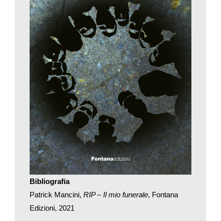
meno nell’ombra, accompagnano ognuno di noi, ma che,
soprattutto, ognuno di noi vorrebbe tenere segreti.
L’idea di Patrick Mancini, entusiasta giornalista di Ticinonline,
nonché già autore di
Cuorebuiorrore
(2015) e
#Promessi sposi
(2019), non è nuova: solo per citarne un paio, di salme
fluttuanti e attente avevano già raccontato ad esempio Alice
Sebold in
Amabili resti
(una ragazza abusata e assassinata
racconta quanto avviene dopo la propria morte) o Alan Bennett
in
La cerimonia del massaggio
(dove l’estinto, che fisicamente
si è occupato di donne e uomini, inanellando una serie di
rapporti non proprio trasparenti con loro, se ne prende gioco
fino all’ultimo). Questo non toglie freschezza al lavoro di
Mancini, che non si sottrae al proprio dovere di cronaca
quando si parla di violenza o di abusi sui più deboli, di ciò che,
insomma, si consuma sotto il famigerato ponte più volte citato
Bibliografia
nel libro, luogo di sfogo del protagonista, nonché topos da cui
Patrick Mancini,
RIP – Il mio funerale
, Fontana
prende avvio tutta quanta la vicenda.
Edizioni, 2021
Ma questa è un’altra storia, e si rivelerà al lettore a poco a