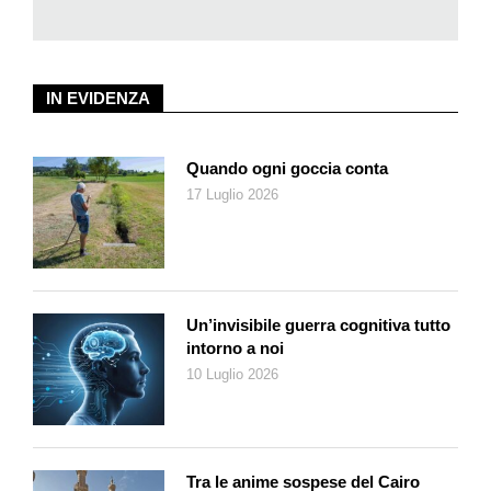
poco, incanalando così questo
RIP
nel solco dei due libri che
l’hanno preceduto, e in cui il valore dell’attualità e dei temi che
bruciano in società, si mescola sapientemente con la
suspense della fiction vera e propria.
IN EVIDENZA
Quando ogni goccia conta
17 Luglio 2026
Un’invisibile guerra cognitiva tutto
intorno a noi
10 Luglio 2026
Tra le anime sospese del Cairo