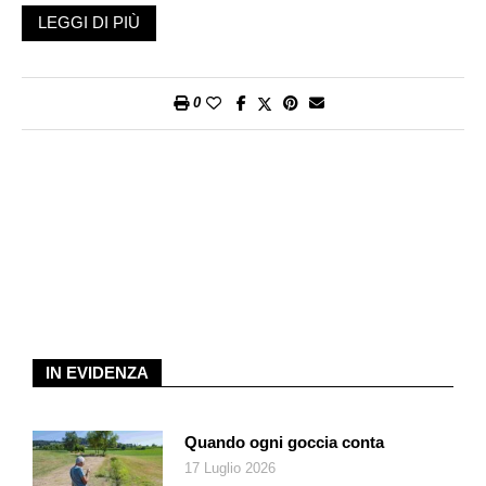
persona di Gino Strada, per mostrare in quale realtà operava. /
LEGGI DI PIÙ
Red.
* * *
0
Della prima volta che sono stata nell’ospedale di Emergency a
Kabul, tre anni fa, ricordo gli occhi di un padre.Muhammad
Youssef. Quarant’anni che sembravano mille. Era un
contadino della provincia di Ghazni, la provincia strategica
sulla rotta che collega Kabul e Kandahar, caduta nelle mani dei
talebani nei giorni scorsi.
Muhammad Youssef era un uomo di poche parole, che fosse
umile si capiva dalla mappa disegnata sulle mani dalla fatica,
che fosse povero si capiva dagli abiti consunti, dai piedi
segnati in un paio di scarpe che pareva indossare da anni.
Muhammad Youssef è un uomo per cui ho cercato a lungo un
IN EVIDENZA
aggettivo che lo definisse. Poi mi sono rassegnata, ce n’era
uno solo: Muhammad era un uomo buono.
Quando ogni goccia conta
Era arrivato nell’ospedale di Emergency con un’ambulanza un
17 Luglio 2026