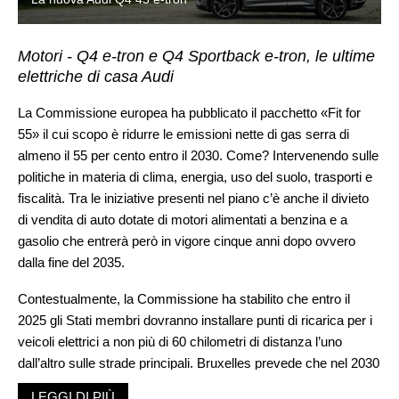
Motori - Q4 e-tron e Q4 Sportback e-tron, le ultime
elettriche di casa Audi
La Commissione europea ha pubblicato il pacchetto «Fit for
55» il cui scopo è ridurre le emissioni nette di gas serra di
almeno il 55 per cento entro il 2030. Come? Intervenendo sulle
politiche in materia di clima, energia, uso del suolo, trasporti e
fiscalità. Tra le iniziative presenti nel piano c’è anche il divieto
di vendita di auto dotate di motori alimentati a benzina e a
gasolio che entrerà però in vigore cinque anni dopo ovvero
dalla fine del 2035.
Contestualmente, la Commissione ha stabilito che entro il
2025 gli Stati membri dovranno installare punti di ricarica per i
veicoli elettrici a non più di 60 chilometri di distanza l’uno
dall’altro sulle strade principali. Bruxelles prevede che nel 2030
ci saranno 3,5 milioni di stazioni di ricarica dedicate ad auto e
LEGGI DI PIÙ