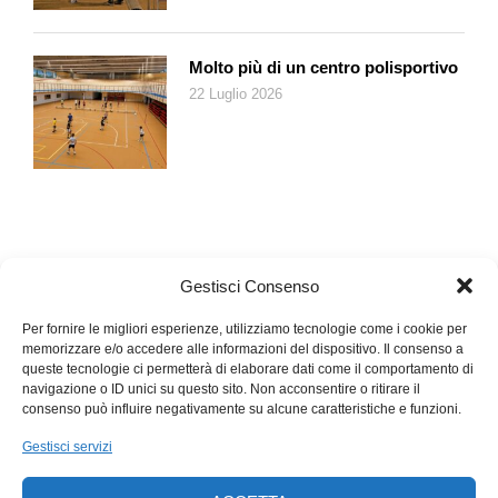
head-up display
con realtà aumentata che copre un’area
virtuale di 70” e consente quindi di integrare nel campo visivo
Molto più di un centro polisportivo
del guidatore preziose informazioni sulla guida e sul percorso.
22 Luglio 2026
Insomma, per sapere come saranno le auto del futuro basta
guardare Audi Q 4 e-tron.
Gestisci Consenso
Per fornire le migliori esperienze, utilizziamo tecnologie come i cookie per
memorizzare e/o accedere alle informazioni del dispositivo. Il consenso a
queste tecnologie ci permetterà di elaborare dati come il comportamento di
navigazione o ID unici su questo sito. Non acconsentire o ritirare il
consenso può influire negativamente su alcune caratteristiche e funzioni.
Gestisci servizi