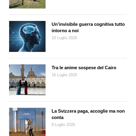
km (532 la Sportback). La top di gamma Q4 50 e-tron ha un
accumulatore da 82 kWh (77 kWh netti), 299 CV, 460 Nm di
coppia e 488 km di autonomia (497 per la e-tron Sportback).
Un’invisibile guerra cognitiva tutto
E le prestazioni? La più veloce è la Q4 50 e-tron che tocca i
intorno a noi
100 km/h in 6,2 secondi e raggiunge una velocità massima
10 Luglio 2026
autolimitata di 180 chilometri orari che scendono a 160 km/h
sulle due versioni meno potenti. La ricarica avviene sia in
corrente alternata (AC), sia continua (DC), con potenze
rispettivamente, sino a 7,2 kW (AC) e sino a 100 kW nel caso
Tra le anime sospese del Cairo
della 35 e-tron con batteria da 55 kWh, arrivando a 125 kW per
16 Luglio 2026
le varianti con batteria da 82 kWh.
Secondo la casa in 10 minuti è possibile ripristinare energia a
sufficienza per percorrere 130 km. L’autonomia può essere
infine ottimizzata installando sulla vettura la pompa di calore
opzionale. A bordo tanta tecnologia. Dagli aiuti alla guida di
La Svizzera paga, accoglie ma non
secondo livello alla gestione di tutti i servizi tramite sistema
conta
multimediale
MMI touch
con lo schermo di 10,1 pollici alla
8 Luglio 2026
strumentazione digitale
Audi Virtual Cockpit
visibile su un
pannello lcd di 10,25” di diagonale. Tra le chicche, l’inedito