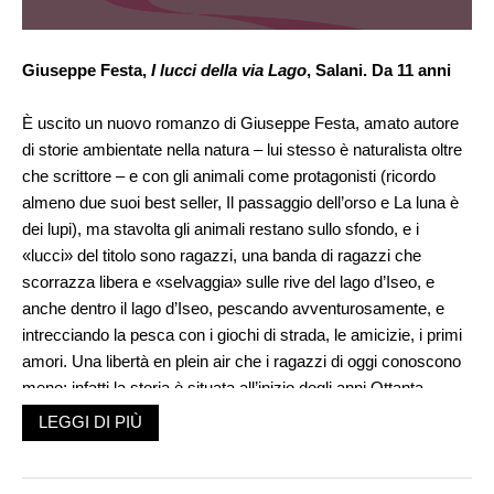
Giuseppe Festa,
I lucci della via Lago
, Salani. Da 11 anni
È uscito un nuovo romanzo di Giuseppe Festa, amato autore
di storie ambientate nella natura – lui stesso è naturalista oltre
che scrittore – e con gli animali come protagonisti (ricordo
almeno due suoi best seller, Il passaggio dell’orso e La luna è
dei lupi), ma stavolta gli animali restano sullo sfondo, e i
«lucci» del titolo sono ragazzi, una banda di ragazzi che
scorrazza libera e «selvaggia» sulle rive del lago d’Iseo, e
anche dentro il lago d’Iseo, pescando avventurosamente, e
intrecciando la pesca con i giochi di strada, le amicizie, i primi
amori. Una libertà en plein air che i ragazzi di oggi conoscono
meno: infatti la storia è situata all’inizio degli anni Ottanta,
precisamente nel 1982, l’estate che vide l’Italia trionfare ai
LEGGI DI PIÙ
Mondiali. Le partite, che Mauri, giovane protagonista e io
narrante, segue in televisione, scandiscono anch’esse il ritmo
del racconto. Un’estate di formazione, sullo sfondo dei