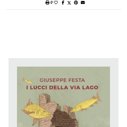
0
Mondiali di calcio: è un tema ricorrente nella letteratura per
ragazzi, e penso ad esempio a L’estate che conobbi il Che, di
Luigi Garlando, dove i Mondiali erano quelli, meno trionfali, del
2014. Qui, ne I lucci della via Lago, dominano però le relazioni
tra i ragazzi protagonisti, e i chiaroscuri delle loro emozioni,
perché questa è una storia per certi versi anche molto
«scura», in cui i giochi, come Mauri dice subito nell’incipit,
possono trasformarsi in incubi. Ed è certamente un incubo
vedere il proprio amico, Brando, scomparire inghiottito dal lago,
durante la caccia a un leggendario e sfuggente pesce (anche
questo è un topos letterario, trattato con eleganti allusioni da
Giuseppe Festa, non a caso un vecchio pescatore si chiama
Santiago, come ne Il vecchio e il mare di Hemingway).
Nonostante le ricerche, il corpo di Brando non si ritrova, il
paese è in lutto; i ragazzini, pur nel turbamento, a un certo
punto riprendono a giocare, perché la vita va avanti, ma ecco
che compaiono dei misteriosi bigliettini che dicono cose che
solo Brando poteva sapere. Il mistero si infittisce. Giuseppe