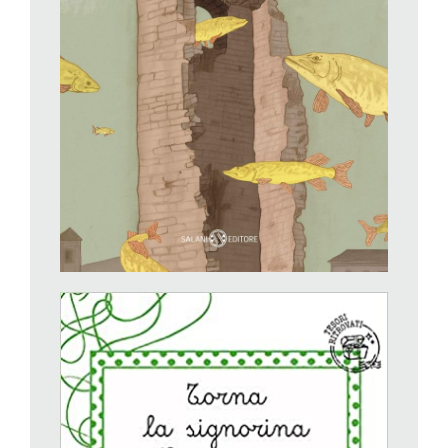
Festa ha attinto in parte ai suoi ricordi personali, legati alle
estati della sua infanzia dai nonni, custodi di una villa sul lago
d’Iseo, per creare questo romanzo in cui il lago è centrale. Un
romanzo teso, che ci porta con franchezza nei chiaroscuri
della vita, che parla di congedi, definitivi e temporanei, ma che
è sempre rivolto alla forza della vita, e all’importanza di seguire
i propri sogni.
Annette Tison-Talus Taylor,
Torna la signorina Giacomina
,
Città Nuova Editrice, collana I Nuovi Colori del Mondo. Da
5 anni
Sono davvero «tesori ritrovati», come il timbro in copertina ci
segnala, questi deliziosi piccoli libri dedicati alla signorina
Giacomina, la mitica Victorine Confiture, nell’originale, creata
dagli autori dei Barbapapà: Anne Tison e Talus Taylor. Un
recupero molto opportuno di storie da proporre anche ai lettori
di oggi, che le apprezzeranno tantissimo. La tonda signorina
Giacomina, con due codini e il vestito a pois verdi, vive con la