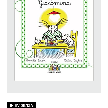
sua cagnolina Ricotta delle microavventure gentili e quotidiane:
ad esempio esce sotto la pioggia per comprare la pappa per
Ricotta ma si busca un raffreddore, allora esce Ricotta per
comprare a Giacomina delle medicine e si raffredda anche
lei… e allora che bello stare entrambe sotto le coperte a
leggere delle storie! E che dire di quando va via la luce in casa
e nell’agitazione si combina qualche guaio? O di quando si
trova un gattino e Ricotta è un po’ gelosa? Piccoli episodi che
portano sempre il conforto di una soluzione, trovata con
pazienza e saggezza, e che nella loro semplicità riescono ad
essere anche appassionanti e divertenti. Nella stessa bella
collana, diretta con intelligenza da Silvia Roncaglia, era già
uscito il primo volume, La signorina Giacomina, anch’esso
incantevole. I testi di questi libri sono in un terso, elegante
corsivo.
IN EVIDENZA