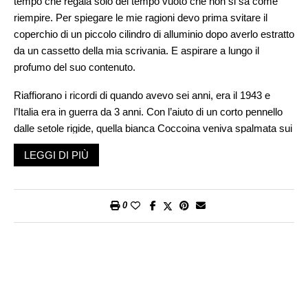
tempo che regala solo del tempo vuoto che non si sa come
riempire. Per spiegare le mie ragioni devo prima svitare il
coperchio di un piccolo cilindro di alluminio dopo averlo estratto
da un cassetto della mia scrivania. E aspirare a lungo il
profumo del suo contenuto.
Riaffiorano i ricordi di quando avevo sei anni, era il 1943 e
l’Italia era in guerra da 3 anni. Con l’aiuto di un corto pennello
dalle setole rigide, quella bianca Coccoina veniva spalmata sui
quattro angoli di grandi fogli blu di una carta usata per fare i
LEGGI DI PIÙ
pacchetti di zucchero che allora era venduto sciolto. Quei fogli
erano poi incollati ai vetri delle finestre per fare in modo che la
luce non trapelasse all’esterno durante le ore di un coprifuoco
0
che iniziava prestissimo. In quella grande cucina mia zia
Emma, sorella 22enne di mia madre, organizzava con un
piccolo gruppo di coetanei, maschi e femmine, casalinghe
serate danzanti, con l’aiuto di una fisarmonica suonata da uno
di loro.
Come avevano fatto quei ragazzi ad arrivare a casa nostra,