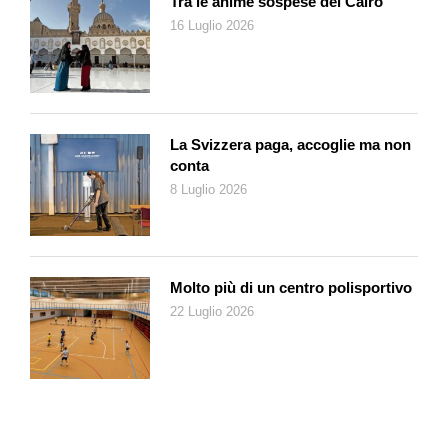
Tra le anime sospese del Cairo
gallina allevata sul balcone del cortile. Nel nostro condominio
16 Luglio 2026
tutti allevavano animali commestibili: polli e conigli in primis. Il
padrone di casa teneva un maiale nel sottoscala.
Ancora: se da una parte si deprecano le feste, dall’altra in Italia
si piange sulle condizioni miserevoli dell’insegnamento,
arrivando talvolta a dichiarare perso l’anno scolastico. Allora
La Svizzera paga, accoglie ma non
noi, studenti negli anni di guerra, quanti anni avremmo dovuto
conta
cancellare dal nostro curriculum scolastico? Non ricordo che
8 Luglio 2026
qualcuno abbia azzardato quell’ipotesi. Si andava in classe
due o tre giorni alla settimana, per poche ore ogni volta,
interrotte dagli allarmi che ci facevano scendere nei rifugi,
provocati dal passaggio di aerei che, partiti dal golfo ligure,
Molto più di un centro polisportivo
andavano a bombardare Torino. Cessato l’allarme si ritornava
22 Luglio 2026
in classe, salvo un’ora dopo, ritornare nel rifugio quando
suonava una seconda volta per il passaggio degli aerei sulla
via del ritorno. Per anni, dopo la fine della guerra, siamo andati
a scuola per una settimana la mattina e per l’altra il pomeriggio.
Nessuno allora ha mai parlato di anni scolastici andati persi. E
pensare che non avevamo neanche il tablet per la didattica a