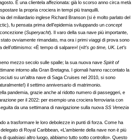
 agosto. È una clientela affezionata: già lo scorso anno circa metà
ostare la propria crociera in tempi più tranquilli.
ia del miliardario inglese Richard Branson (si è molto parlato del
lactic), fu pensata prima dell’epidemia sviluppando un
concept
 concezione (
Superyacht
). Il varo della sua nave più importante,
 stato ovviamente rimandato, ma ora i primi viaggi di prova sono
na dell’ottimismo: «È tempo di salpare»! («
It’s go time, UK. Let’s
 almeno mezzo secolo sulle spalle; la sua nuova nave
Spirit of
timane intorno alla Gran Bretagna. I giornali hanno raccontato la
nosciuti su un’altra nave di Saga Cruises nel 2010, si sono
aturalmente!) il settimo anniversario di matrimonio.
della pandemia, grazie anche al ridotto numero di passeggeri, e
arazione per il 2022: per esempio una crociera ferroviaria con
eguita da una settimana di navigazione sulla nuova
SS Venezia
ndo a trasformare le loro debolezze in punti di forza. Come ha
 delegato di Royal Caribbean, «L’ambiente della nave non è più
 di qualsiasi altro luogo, abbiamo tutto sotto controllo». Questo