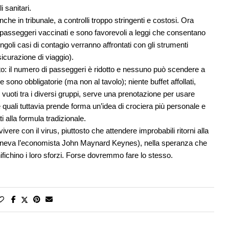
i sanitari.
e in tribunale, a controlli troppo stringenti e costosi. Ora
passeggeri vaccinati e sono favorevoli a leggi che consentano
oli casi di contagio verranno affrontati con gli strumenti
icurazione di viaggio).
ato: il numero di passeggeri è ridotto e nessuno può scendere a
sono obbligatorie (ma non al tavolo); niente buffet affollati,
ti vuoti tra i diversi gruppi, serve una prenotazione per usare
 quali tuttavia prende forma un’idea di crociera più personale e
i alla formula tradizionale.
re con il virus, piuttosto che attendere improbabili ritorni alla
steneva l’economista John Maynard Keynes), nella speranza che
nifichino i loro sforzi. Forse dovremmo fare lo stesso.