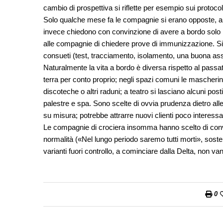
cambio di prospettiva si riflette per esempio sui protocoll
Solo qualche mese fa le compagnie si erano opposte, anch
invece chiedono con convinzione di avere a bordo solo 
alle compagnie di chiedere prove di immunizzazione. Sing
consueti (test, tracciamento, isolamento, una buona ass
Naturalmente la vita a bordo è diversa rispetto al pass
terra per conto proprio; negli spazi comuni le mascherine 
discoteche o altri raduni; a teatro si lasciano alcuni pos
palestre e spa. Sono scelte di ovvia prudenza dietro alle
su misura; potrebbe attrarre nuovi clienti poco interessat
Le compagnie di crociera insomma hanno scelto di convive
normalità («Nel lungo periodo saremo tutti morti», so
varianti fuori controllo, a cominciare dalla Delta, non va
0