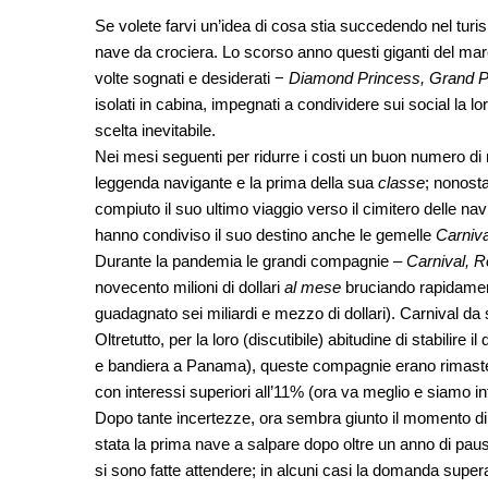
Se volete farvi un’idea di cosa stia succedendo nel turi
nave da crociera. Lo scorso anno questi giganti del mar
volte sognati e desiderati −
Diamond Princess, Grand P
isolati in cabina, impegnati a condividere sui social la lo
scelta inevitabile.
Nei mesi seguenti per ridurre i costi un buon numero di 
leggenda navigante e la prima della sua
classe
; nonost
compiuto il suo ultimo viaggio verso il cimitero delle navi
hanno condiviso il suo destino anche le gemelle
Carniva
Durante la pandemia le grandi compagnie –
Carnival, R
novecento milioni di dollari
al mese
bruciando rapidament
guadagnato sei miliardi e mezzo di dollari). Carnival da so
Oltretutto, per la loro (discutibile) abitudine di stabilire 
e bandiera a Panama), queste compagnie erano rimaste e
con interessi superiori all’11% (ora va meglio e siamo in
Dopo tante incertezze, ora sembra giunto il momento di r
stata la prima nave a salpare dopo oltre un anno di paus
si sono fatte attendere; in alcuni casi la domanda super