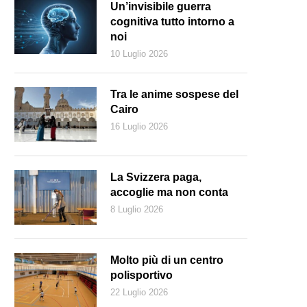
Un’invisibile guerra
cognitiva tutto intorno a
noi
10 Luglio 2026
Tra le anime sospese del
Cairo
16 Luglio 2026
La Svizzera paga,
accoglie ma non conta
8 Luglio 2026
 prima nave a riprendere il largo è la Celebrity Edge (Pxhere.com)
Molto più di un centro
polisportivo
22 Luglio 2026