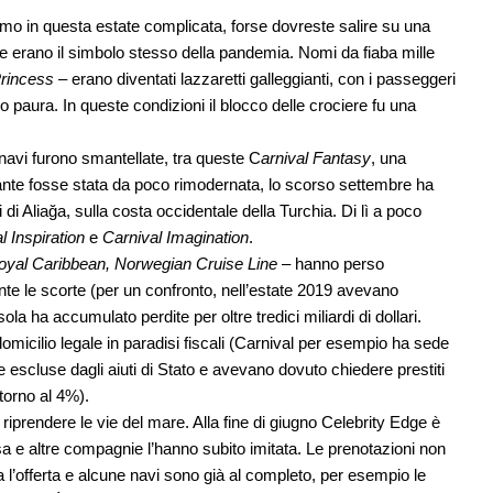
smo in questa estate complicata, forse dovreste salire su una
e erano il simbolo stesso della pandemia. Nomi da fiaba mille
rincess
– erano diventati lazzaretti galleggianti, con i passeggeri
ro paura. In queste condizioni il blocco delle crociere fu una
navi furono smantellate, tra queste C
arnival Fantasy
, una
ante fosse stata da poco rimodernata, lo scorso settembre ha
 di Aliağa, sulla costa occidentale della Turchia. Di lì a poco
l Inspiration
e
Carnival Imagination
.
oyal Caribbean, Norwegian Cruise Line
– hanno perso
e le scorte (per un confronto, nell’estate 2019 avevano
la ha accumulato perdite per oltre tredici miliardi di dollari.
il domicilio legale in paradisi fiscali (Carnival per esempio ha sede
scluse dagli aiuti di Stato e avevano dovuto chiedere prestiti
torno al 4%).
iprendere le vie del mare. Alla fine di giugno Celebrity Edge è
a e altre compagnie l’hanno subito imitata. Le prenotazioni non
a l’offerta e alcune navi sono già al completo, per esempio le