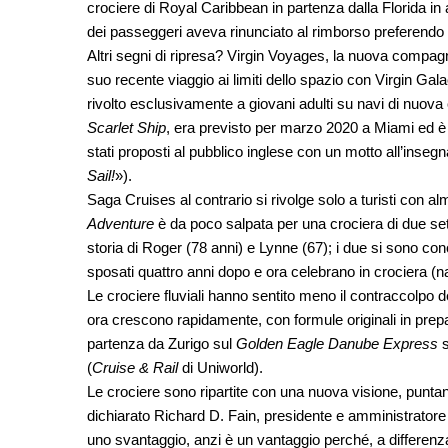
crociere di Royal Caribbean in partenza dalla Florida in
dei passeggeri aveva rinunciato al rimborso preferendo sp
Altri segni di ripresa? Virgin Voyages, la nuova compagn
suo recente viaggio ai limiti dello spazio con Virgin Ga
rivolto esclusivamente a giovani adulti su navi di nuova
Scarlet Ship
, era previsto per marzo 2020 a Miami ed è
stati proposti al pubblico inglese con un motto all’inseg
Sail!
»).
Saga Cruises al contrario si rivolge solo a turisti con
Adventure
è da poco salpata per una crociera di due set
storia di Roger (78 anni) e Lynne (67); i due si sono co
sposati quattro anni dopo e ora celebrano in crociera (n
Le crociere fluviali hanno sentito meno il contraccolpo 
ora crescono rapidamente, con formule originali in prep
partenza da Zurigo sul
Golden Eagle Danube Express
s
(
Cruise & Rail
di Uniworld).
Le crociere sono ripartite con una nuova visione, punta
dichiarato Richard D. Fain, presidente e amministratore
uno svantaggio, anzi è un vantaggio perché, a differenza