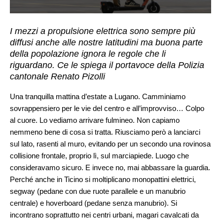
I mezzi a propulsione elettrica sono sempre più
diffusi anche alle nostre latitudini ma buona parte
della popolazione ignora le regole che li
riguardano. Ce le spiega il portavoce della Polizia
cantonale Renato Pizolli
Una tranquilla mattina d’estate a Lugano. Camminiamo
sovrappensiero per le vie del centro e all’improvviso… Colpo
al cuore. Lo vediamo arrivare fulmineo. Non capiamo
nemmeno bene di cosa si tratta. Riusciamo però a lanciarci
sul lato, rasenti al muro, evitando per un secondo una rovinosa
collisione frontale, proprio lì, sul marciapiede. Luogo che
consideravamo sicuro. E invece no, mai abbassare la guardia.
Perché anche in Ticino si moltiplicano monopattini elettrici,
segway (pedane con due ruote parallele e un manubrio
centrale) e hoverboard (pedane senza manubrio). Si
incontrano soprattutto nei centri urbani, magari cavalcati da