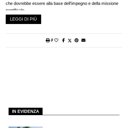
che dovrebbe essere alla base dell’impegno e della missione
pontificale.
LEGGI DI PIÙ
La parabola del papato di Francesco è ormai sufficientemente
lunga per consentirne una prima valutazione. Qui abbozzata
sotto il profilo squisitamente geopolitico. Non ci addentriamo
0
nelle diatribe teologiche, tantomeno negli scandali finanziari,
sessuali, di costume. Insomma, prescindiamo dai fenomeni
esteriori e transeunti tipici di ogni organizzazione umana, per
quanto ispirata possa ritenersi. Notiamo subito tre fenomeni
paralleli e insieme connessi. Primo: il secco indebolimento
dell’autorità papale, ultimo monarca assoluto della storia
occidentale, come tale anche capo di Stato. Secondo e
conseguente, o comunque correlato: la tendenza delle
conferenze episcopali a costituirsi di fatto in Chiese nazionali
più o meno autonome da Roma. Terzo: la difficoltà a
contrastare l’espansione concorrente delle «sette evangelicali»
IN EVIDENZA
(definizione tipicamente cattolica delle Chiese d’ispirazione
neopentecostale, di matrice originaria americana ma ormai