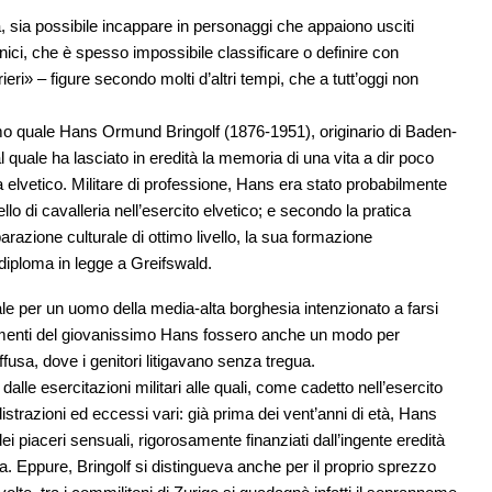
a, sia possibile incappare in personaggi che appaiono usciti
nici, che è spesso impossibile classificare o definire con
eri» – figure secondo molti d’altri tempi, che a tutt’oggi non
mo quale Hans Ormund Bringolf (1876-1951), originario di Baden-
uale ha lasciato in eredità la memoria di una vita a dir poco
vetico. Militare di professione, Hans era stato probabilmente
llo di cavalleria nell’esercito elvetico; e secondo la pratica
parazione culturale di ottimo livello, la sua formazione
 diploma in legge a Greifswald.
ale per un uomo della media-alta borghesia intenzionato a farsi
tamenti del giovanissimo Hans fossero anche un modo per
ffusa, dove i genitori litigavano senza tregua.
dalle esercitazioni militari alle quali, come cadetto nell’esercito
strazioni ed eccessi vari: già prima dei vent’anni di età, Hans
i piaceri sensuali, rigorosamente finanziati dall’ingente eredità
a. Eppure, Bringolf si distingueva anche per il proprio sprezzo