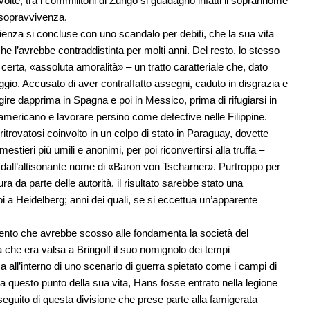
volte, tra i commilitoni di Zurigo si guadagnò infatti il soprannome
 sopravvivenza.
nza si concluse con uno scandalo per debiti, che la sua vita
e l’avrebbe contraddistinta per molti anni. Del resto, lo stesso
certa, «assoluta amoralità» – un tratto caratteriale che, dato
ggio. Accusato di aver contraffatto assegni, caduto in disgrazia e
gire dapprima in Spagna e poi in Messico, prima di rifugiarsi in
to americano e lavorare persino come detective nelle Filippine.
 ritrovatosi coinvolto in un colpo di stato in Paraguay, dovette
mestieri più umili e anonimi, per poi riconvertirsi alla truffa –
 dall’altisonante nome di «Baron von Tscharner». Purtroppo per
 da parte delle autorità, il risultato sarebbe stato una
i a Heidelberg; anni dei quali, se si eccettua un’apparente
l’evento che avrebbe scosso alle fondamenta la società del
he era valsa a Bringolf il suo nomignolo dei tempi
 all’interno di uno scenario di guerra spietato come i campi di
a questo punto della sua vita, Hans fosse entrato nella legione
 seguito di questa divisione che prese parte alla famigerata