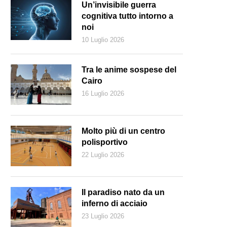
Un’invisibile guerra
cognitiva tutto intorno a
noi
10 Luglio 2026
Tra le anime sospese del
Cairo
16 Luglio 2026
Molto più di un centro
polisportivo
22 Luglio 2026
ans Ormund Bringolf (secondo da destra) in uniforme da cavaliere (bl
Il paradiso nato da un
inferno di acciaio
23 Luglio 2026