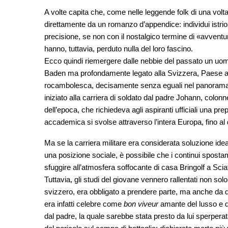
A volte capita che, come nelle leggende folk di una volt
direttamente da un romanzo d’appendice: individui istrio
precisione, se non con il nostalgico termine di «avventuri
hanno, tuttavia, perduto nulla del loro fascino.
Ecco quindi riemergere dalle nebbie del passato un uo
Baden ma profondamente legato alla Svizzera, Paese al q
rocambolesca, decisamente senza eguali nel panorama el
iniziato alla carriera di soldato dal padre Johann, colonne
dell’epoca, che richiedeva agli aspiranti ufficiali una pre
accademica si svolse attraverso l’intera Europa, fino al
Ma se la carriera militare era considerata soluzione ide
una posizione sociale, è possibile che i continui spos
sfuggire all’atmosfera soffocante di casa Bringolf a Scia
Tuttavia, gli studi del giovane vennero rallentati non solo 
svizzero, era obbligato a prendere parte, ma anche da di
era infatti celebre come
bon viveur
amante del lusso e de
dal padre, la quale sarebbe stata presto da lui sperperat