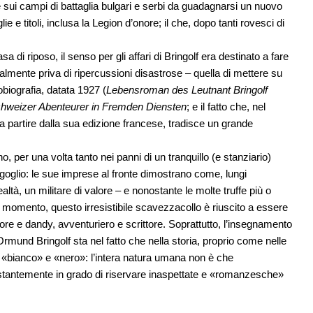
 sui campi di battaglia bulgari e serbi da guadagnarsi un nuovo
e titoli, inclusa la Legion d’onore; il che, dopo tanti rovesci di
a di riposo, il senso per gli affari di Bringolf era destinato a fare
almente priva di ripercussioni disastrose – quella di mettere su
obiografia, datata 1927 (
Lebensroman des Leutnant Bringolf
chweizer Abenteurer in Fremden Diensten
; e il fatto che, nel
 a partire dalla sua edizione francese, tradisce un grande
 per una volta tanto nei panni di un tranquillo (e stanziario)
rgoglio: le sue imprese al fronte dimostrano come, lungi
altà, un militare di valore – e nonostante le molte truffe più o
el momento, questo irresistibile scavezzacollo è riuscito a essere
re e dandy, avventuriero e scrittore. Soprattutto, l’insegnamento
rmund Bringolf sta nel fatto che nella storia, proprio come nelle
a «bianco» e «nero»: l’intera natura umana non è che
ostantemente in grado di riservare inaspettate e «romanzesche»