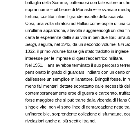
battaglia della Somme, battendosi con tale valore anche
soprannome – «il Leone di Manastir»– e svariate medaglie 
fortuna, costituì infine il grande riscatto della sua vita.
Così, una volta ritiratosi ad Hallau come ospite di una cas
un’ultima apparizione, stavolta suggerendogli un’idea fin
carta le esperienze della sua vita in ben due libri: un’aut
Selig
), seguita, nel 1942, da un secondo volume,
Ein S
1932, il primo volume fosse già stato tradotto in inglese
interesse per le imprese di quest’eccentrico militare.
Nel 1951, Hans avrebbe terminato il suo percorso terreno,
pensionato in grado di guardarsi indietro con un certo o
dall’essere un semplice millantatore, Bringolf fosse, in re
meno fallimentari, dettate soprattutto dalle necessità d
contemporaneamente eroe di guerra e carcerato, truffato
forse maggiore che si può trarre dalla vicenda di Hans O
singole vite, non vi sono linee di demarcazione nette tr
un’incredibile, sorprendente collezione di sfumature, c
rivelazioni anche ai più scettici tra noi.