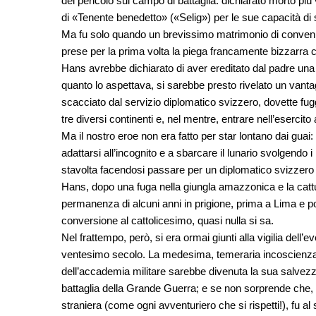
del pericolo sul campo di battaglia: dichiarato morto più 
di «Tenente benedetto» («Selig») per le sue capacità di
Ma fu solo quando un brevissimo matrimonio di convenie
prese per la prima volta la piega francamente bizzarra ch
Hans avrebbe dichiarato di aver ereditato dal padre una 
quanto lo aspettava, si sarebbe presto rivelato un vanta
scacciato dal servizio diplomatico svizzero, dovette fug
tre diversi continenti e, nel mentre, entrare nell’eserci
Ma il nostro eroe non era fatto per star lontano dai guai:
adattarsi all’incognito e a sbarcare il lunario svolgendo i 
stavolta facendosi passare per un diplomatico svizzero
Hans, dopo una fuga nella giungla amazzonica e la cattura
permanenza di alcuni anni in prigione, prima a Lima e po
conversione al cattolicesimo, quasi nulla si sa.
Nel frattempo, però, si era ormai giunti alla vigilia del
ventesimo secolo. La medesima, temeraria incoscienza c
dell’accademia militare sarebbe divenuta la sua salvezza
battaglia della Grande Guerra; e se non sorprende che, 
straniera (come ogni avventuriero che si rispetti!), fu al