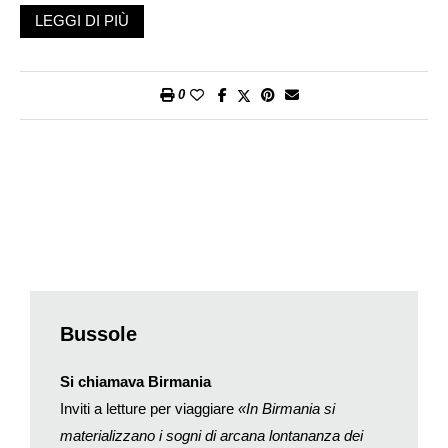
completamente diverso dalla vita quotidiana: il mare al posto
LEGGI DI PIÙ
del cemento, il divertimento invece del lavoro in fabbrica o in
ufficio, la libertà e una certa dose di trasgressione là dove
comandavano la disciplina e le regole. In quei giorni sulla
0
spiaggia avere troppi pensieri o preoccupazioni sembrava
quasi di cattivo gusto.
Quel modello, tuttavia, potrebbe benissimo essere stato
un’eccezione alla regola; e di certo già da tempo è entrato in
crisi. Tutto cambia incessantemente. La cronaca ha fatto
irruzione nel mondo dorato delle vacanze ed è ben decisa a
restarci. L’alluvione nella Germania occidentale ci ha ricordato
l’urgenza della questione climatica, alimentata in forme solo
meno evidenti anche dal turismo, al quale si deve per esempio
un volo internazionale su due. E se nei giorni scorsi Venezia
Bussole
ha finalmente bandito dalla laguna le grandi navi da crociera,
incompatibili con la fragilità del suo ecosistema, queste
Si chiamava Birmania
cominciano a essere sanzionate anche per l’utilizzo di
Inviti a letture per viaggiare
«In Birmania si
carburanti fortemente inquinanti; duecento colossi in
materializzano i sogni di arcana lontananza dei
navigazione nei mari europei inquinano più dei