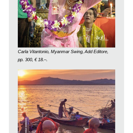
musicale estiva. Quante altre Viljandi ci sono al mondo? E se
ricominciassimo da qui?
Carla Vitantonio, Myanmar Swing, Add Editore,
pp. 300, € 18.–.