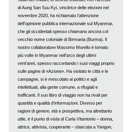
effettuato un test né la quarantena. Oltre due milioni di
di Aung San Suu Kyi, vincitrice delle elezioni nel
statunitensi ne hanno approfittato varcando il confine proibito
novembre 2020, ha richiamato l’attenzione
nei primi quattro mesi dell’anno, numeri superiori anche in
confronto all’ultimo anno normale, il 2019. Naturalmente le
dell’opinione pubblica internazionale sul Myanmar,
principali destinazioni turistiche messicane hanno registrato
che gli occidentali spesso chiamano ancora col
subito un balzo verso l’alto dei contagi, a cominciare dalla
vecchio nome coloniale di Birmania (Burma). Il
popolare Cancún; e Los Cabos, nella Baja California Sur, conta
nostro collaboratore Massimo Morello è tornato
da solo oltre la metà dei casi dell’intero Stato.
più volte in Myanmar nell’arco degli ultimi
È un esempio da manuale delle conseguenze dell’apertura al
vent’anni, spesso raccontando i suoi viaggi proprio
turismo di un Paese il cui piano vaccinale è ancora indietro
sulle pagine di «Azione». Ha visitato le città e le
(solo il 16% dei messicani è vaccinato rispetto al 56% degli
campagne, si è mescolato ai politici e agli
americani); la presenza di turisti infatti richiama lavoratori del
settore (alberghi, ristoranti eccetera) e quindi favorisce la
intellettuali, alla gente comune, a rifugiati e
diffusione della malattia anche quando i turisti non sono la
trafficanti. Il suo libro di viaggio non ha rivali per
causa diretta del contagio. Inoltre, i turisti americani, protetti
quantità e qualità d’informazioni. Diverso per
dalla vaccinazione, sono meno inclini a indossare la
ragioni di genere, età e prospettiva, ma altrettanto
mascherina rispetto ai locali, anche se questa condotta mette
utile, è il punto di vista di Carla Vitantonio – donna,
a rischio gli altri, compresi i propri connazionali dopo il ritorno;
attrice, attivista, cooperante – sbarcata a Yangon,
anche un vaccinato infatti può ammalarsi (sebbene di solito