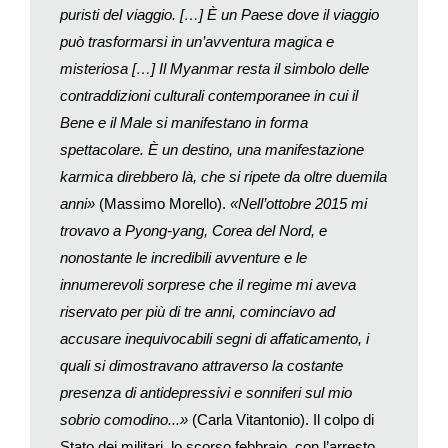
puristi del viaggio. […] È un Paese dove il viaggio
duecentosessanta milioni di automobili circolanti nell’Unione
può trasformarsi in un’avventura magica e
(dati 2017 relativi agli ossidi di zolfo).
misteriosa […] Il Myanmar resta il simbolo delle
Se il turismo poi è una forma di migrazione temporanea, è
forse inevitabile che finisca per incrociare i flussi migratori del
contraddizioni culturali contemporanee in cui il
nostro tempo. Un ottimo esempio è quello che sta succedendo
Bene e il Male si manifestano in forma
al confine tra gli Stati Uniti e il Messico. Nelle ultime campagne
spettacolare. È un destino, una manifestazione
elettorali si è molto discusso del famoso muro per trattenere i
karmica direbbero là, che si ripete da oltre duemila
migranti che cercano di entrare illegalmente negli Stati Uniti. Il
anni»
(Massimo Morello).
«Nell’ottobre 2015 mi
nuovo presidente Biden ha attenuato i divieti introdotti da
trovavo a Pyong-yang, Corea del Nord, e
Trump e gestito la situazione con più umanità, ma
nonostante le incredibili avventure e le
apparentemente senza cambiare l’orientamento di fondo. Con
innumerevoli sorprese che il regime mi aveva
l’arrivo dell’estate però i flussi sembrano essersi invertiti e i
turisti americani si sono presentati in massa al confine
riservato per più di tre anni, cominciavo ad
messicano. È un bel paradosso: il confine chiuso in una
accusare inequivocabili segni di affaticamento, i
direzione si spalanca nell’altra e chi si sposta per necessità ha
quali si dimostravano attraverso la costante
meno diritti di chi viaggia per piacere…
presenza di antidepressivi e sonniferi sul mio
Teoricamente gli ingressi per turismo sono vietati sin dall’inizio
sobrio comodino...»
(Carla Vitantonio). Il colpo di
dell’epidemia ma di fatto si può entrare in Messico senza aver
Stato dei militari, lo scorso febbraio, con l’arresto