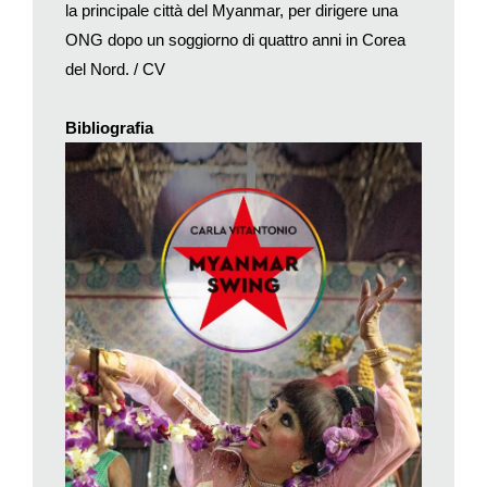
la principale città del Myanmar, per dirigere una
non gravemente) e contagiare gli altri.
ONG dopo un soggiorno di quattro anni in Corea
In questo e in altri casi un nuovo codice di condotta del
viaggiatore in tempo di epidemia sta faticosamente prendendo
del Nord. / CV
forma. Ma soprattutto queste storie ci riportano al nostro punto
di partenza. Invece di attendere un’improbabile bonaccia,
Bibliografia
dovremo imparare a convivere con le novità. Nel caso del
Covid questo comporta viaggiare con molto buon senso,
vaccinandoci senza esitazioni, accettando qualche fastidio
burocratico senza troppe lamentele e scegliendo mete dove la
situazione sanitaria è simile a quella del nostro Paese.
E tuttavia il nostro tempo non richiede solo limitazioni e
adattamenti. Ci sono anche opportunità di nuove scoperte. Per
esempio, avete mai sentito parlare di Viljandi? Secondo il
«New York Times» dovreste andarci. La piccola cittadina nel
sud dell’Estonia, non distante dal confine con la Lettonia, non
sarà conosciuta come la capitale Tallin, anzi è decisamente
fuori dalle vie battute (ottimo in tempo di Covid), ma offre le
rovine di un castello del IX secolo, i bagni nel vicino lago,
piacevoli locali, cucina
fusion
e una vivace programmazione