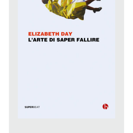
senza figli, un matrimonio alle spalle e nessuna idea del futuro.
Insieme, la mia esperienza personale e la mia insoddisfazione
professionale mi hanno indicato la strada: intervistare
personalità e gente comune chiedendo loro di aprirsi, di
raccontare cosa nella vita è andato storto.
Da giornalista della carta stampata perché ha scelto il
podcast?
Simbolicamente ho messo in vendita su eBay il mio vestito da
sposa, ho investito il ricavato nel progetto, ho trovato chi si
occupasse della parte tecnica, gli sponsor e nel luglio del 2018
sono partita. Da subito ho pensato che fosse il formato più
adatto perché molto democratico. Con il podcast instauri un
dialogo intimo, nel mio caso una conversazione tra amici.
How
to fail with Elizabeth Day
doveva essere un posto sicuro in cui
le persone condividono le loro vulnerabilità. Volevo creare una
conversazione fluida e naturale che avesse una propria
integrità.
Secondo quali criteri sceglie i suoi ospiti?