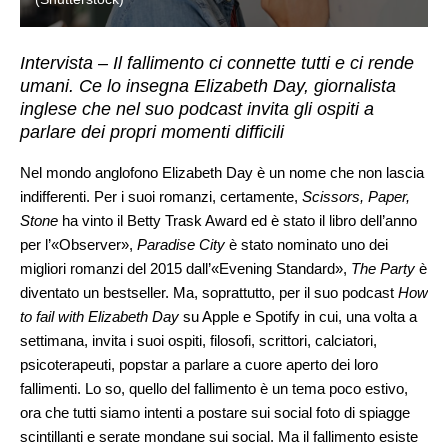
Intervista – Il fallimento ci connette tutti e ci rende
umani. Ce lo insegna Elizabeth Day, giornalista
inglese che nel suo podcast invita gli ospiti a
parlare dei propri momenti difficili
Nel mondo anglofono Elizabeth Day è un nome che non lascia
indifferenti. Per i suoi romanzi, certamente,
Scissors, Paper,
Stone
ha vinto il Betty Trask Award ed è stato il libro dell’anno
per l’«Observer»,
Paradise City
è stato nominato uno dei
migliori romanzi del 2015 dall’«Evening Standard»,
The Party
è
diventato un bestseller. Ma, soprattutto, per il suo podcast
How
to fail with Elizabeth Day
su Apple e Spotify in cui, una volta a
settimana, invita i suoi ospiti, filosofi, scrittori, calciatori,
psicoterapeuti, popstar a parlare a cuore aperto dei loro
fallimenti. Lo so, quello del fallimento è un tema poco estivo,
ora che tutti siamo intenti a postare sui social foto di spiagge
scintillanti e serate mondane sui social. Ma il fallimento esiste