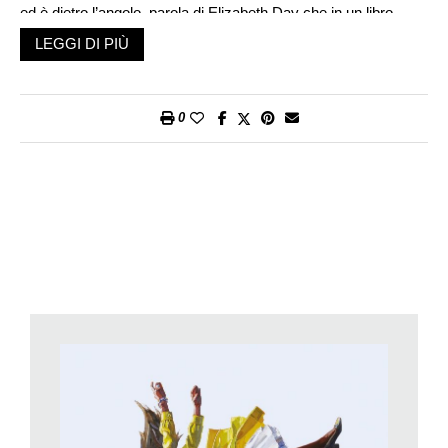
ed è dietro l’angolo, parola di Elizabeth Day che in un libro
appena uscito per la collana Beat di Neri Pozza
L’arte di saper
LEGGI DI PIÙ
fallire. Cosa fare quando tutto va male
ci invita ad abbracciarlo
con più positività, come un’esperienza in grado di plasmarci:
«Se glielo consentiamo, può insegnarci qualcosa».
0
Classe 1978, nata in Inghilterra e cresciuta nel nord
dell’Irlanda, con un pizzico di orgoglio mi racconta della sua
nonna della Svizzera francese, cuoca sublime di ratatouille e
fondue. Ma cosa l’ha spinta a vendere il suo abito da sposa su
eBay e scommettere tutto su un podcast? Ce lo racconta in
questa intervista.
A che punto della sua carriera professionale è nata l’idea?
Quando una mia lunga relazione finì all’improvviso
costrigendomi a rivalutare molte cose. Qualche tempo prima
era finito anche il mio matrimonio, avevo deciso di lasciare la
mia collaborazione con l’«Observer» e diventare una
giornalista indipendente. Ero stanca di intervistare le celebrità
mettendo in luce i loro successi e mai le loro fragilità. Mi
sentivo una fallita, all’alba dei miei quarant’anni ero single,