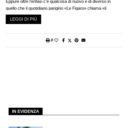
Eppure oltre l’enfasi c’è qualcosa di nuovo e di diverso in
quello che il quotidiano parigino «Le Figaro» chiama «il
capolavoro della rinascita italiana». Una sorta di mutazione
LEGGI DI PIÙ
antropologica: che cosa ne è della vecchia tradizione
difensivista, degli «abatini» che, secondo Gianni Brera, le diete
ipocaloriche e ipoproteiche dei loro antenati e dunque la loro
0
insufficiente consistenza fisica condannavano a trincerarsi
dietro il «catenaccio»? Quella messa in campo dal
selezionatore Roberto Mancini è una squadra tonica,
assertiva, potente. E proprio questo la rende un’icona e un
modello per una società così duramente provata dalla
pandemia. In qualche modo questa squadra rappresenta l’unità
nazionale in positivo contrasto con quella esperienza così
divisiva. «Avete rafforzato il senso di appartenenza all’Italia»:
così ha detto ai vincitori il presidente del consiglio Mario
Draghi, felice per l’evento che fra l’altro non mancherà,
assicurano i commentatori delle patrie vicende, di accrescere
IN EVIDENZA
ulteriormente il suo prestigio in Europa.