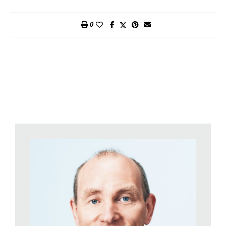
assicurazione, cambio degli pneumatici, tasse, vignetta
autostradale. Tutti i costi sono riportati in modo trasparente.
0
Spesso, questa trasparenza manca ai proprietari di automobili.
E, soprattutto, si devono accollare il rischio di spese per delle
riparazioni inaspettate. Chi acquista un’auto ha la
responsabilità, ma anche la piena libertà di disporre del
veicolo. Mentre nel caso del leasing e dell’abbonamento si
applicano durate contrattuali rispettivamente più lunghe e più
brevi, i proprietari di automobili possono teoricamente vendere
il proprio veicolo in qualsiasi momento. Chi può permettersi di
pagare un’auto in contanti, solitamente beneficia anche di
sconti vantaggiosi. Chi non ha abbastanza liquidità, può
acquistare l’automobile accendendo un credito.
E coloro che non hanno regolarmente bisogno di un’auto? Chi
utilizza l’autovettura solo per uno o qualche giorno, opta per un
autonoleggio. A chi ha bisogno periodicamente di un’auto
conviene puntare su un car sharing; da Mobility, ad esempio,
può raccogliere anche punti Cumulus. In ultima analisi, il car
sharing, il noleggio, il leasing e l’abbonamento perseguono lo