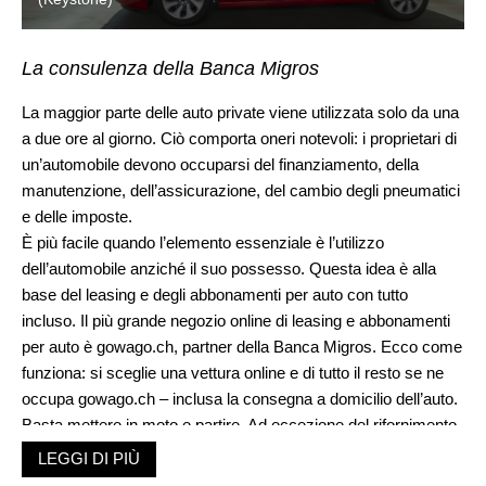
La consulenza della Banca Migros
La maggior parte delle auto private viene utilizzata solo da una
a due ore al giorno. Ciò comporta oneri notevoli: i proprietari di
un’automobile devono occuparsi del finanziamento, della
manutenzione, dell’assicurazione, del cambio degli pneumatici
e delle imposte.
È più facile quando l’elemento essenziale è l’utilizzo
dell’automobile anziché il suo possesso. Questa idea è alla
base del leasing e degli abbonamenti per auto con tutto
incluso. Il più grande negozio online di leasing e abbonamenti
per auto è gowago.ch, partner della Banca Migros. Ecco come
funziona: si sceglie una vettura online e di tutto il resto se ne
occupa gowago.ch – inclusa la consegna a domicilio dell’auto.
Basta mettere in moto e partire. Ad eccezione del rifornimento
o della ricarica, tutti i costi sono inclusi nel prezzo fisso
LEGGI DI PIÙ
mensile «all in one»: finanziamento, manutenzione/servizio,