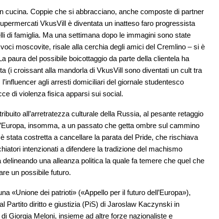
e in cucina. Coppie che si abbracciano, anche composte di partner
upermercati VkusVill è diventata un inatteso faro progressista
elli di famiglia. Ma una settimana dopo le immagini sono state
 voci moscovite, risale alla cerchia degli amici del Cremlino – si è
 La paura del possibile boicottaggio da parte della clientela ha
ita (i croissant alla mandorla di VkusVill sono diventati un cult tra
l’influencer agli arresti domiciliari del giornale studentesco
 di violenza fisica apparsi sui social.
ibuito all’arretratezza culturale della Russia, al pesante retaggio
rso l’Europa, insomma, a un passato che getta ombre sul cammino
 stata costretta a cancellare la parata del Pride, che rischiava
cchiatori intenzionati a difendere la tradizione del machismo
 delineando una alleanza politica la quale fa temere che quel che
e un possibile futuro.
a «Unione dei patrioti» («Appello per il futuro dell’Europa»),
 Partito diritto e giustizia (PiS) di Jaroslaw Kaczynski in
ia di Giorgia Meloni, insieme ad altre forze nazionaliste e