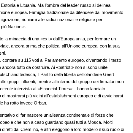
 Estonia e Lituania. Ma l’ombra del leader russo si delinea
l’Unione europea. Famiglia tradizionale da difendere dal movimento
migrazione, richiami alle radici nazionali e religiose per
 più Nazioni».
 la minaccia di una «exit» dall’Europa unita, per formare un
oriale, ancora prima che politica, all’Unione europea, con la sua
rti.
, contare su 115 voti al Parlamento europeo, diventando il terzo
 ancora tutto da costruire. Ai «patrioti» non si sono unite
tschland tedesca, il Partito della libertà dell’olandese Geert
i gruppi influenti, mentre all’interno del gruppo dei firmatari non
recente intervista al «Financial Times» – hanno lanciato
mostrarsi più vicini all’establishment europeo e di avvicinarsi
ale ha rotto invece Orban.
l tentativo di far nascere un’alleanza continentale di forze che
ropeo e che non a caso guardano quasi tutti a Mosca. Molti
 diretti dal Cremlino, e altri eleggono a loro modello il suo ruolo di