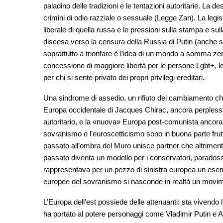
paladino delle tradizioni e le tentazioni autoritarie. La de
crimini di odio razziale o sessuale (Legge Zan). La legi
liberale di quella russa e le pressioni sulla stampa e su
discesa verso la censura della Russia di Putin (anche s
soprattutto a trionfare è l’idea di un mondo a somma zero
concessione di maggiore libertà per le persone Lgbt+, le
per chi si sente privato dei propri privilegi ereditari.
Una sindrome di assedio, un rifiuto del cambiamento c
Europa occidentale di Jacques Chirac, ancora perplessa 
autoritario, e la «nuova» Europa post-comunista ancora s
sovranismo e l’euroscetticismo sono in buona parte frutto
passato all’ombra del Muro unisce partner che altrimenti
passato diventa un modello per i conservatori, parados
rappresentava per un pezzo di sinistra europea un esem
europee del sovranismo si nasconde in realtà un movime
L’Europa dell’est possiede delle attenuanti: sta vivendo
ha portato al potere personaggi come Vladimir Putin e A