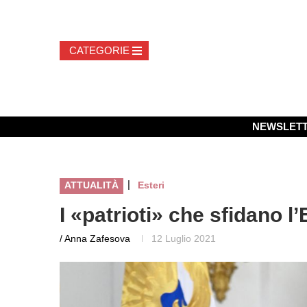
NEWSLET
|
ATTUALITÀ
Esteri
I «patrioti» che sfidano l
/ Anna Zafesova
12 Luglio 2021