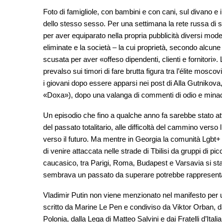
Foto di famigliole, con bambini e con cani, sul divano 
dello stesso sesso. Per una settimana la rete russa di s
per aver equiparato nella propria pubblicità diversi mod
eliminate e la società – la cui proprietà, secondo alcune
scusata per aver «offeso dipendenti, clienti e fornitori».
prevalso sui timori di fare brutta figura tra l’élite moscov
i giovani dopo essere apparsi nei post di Alla Gutnikova, 
«Doxa»), dopo una valanga di commenti di odio e minacce
Un episodio che fino a qualche anno fa sarebbe stato attr
del passato totalitario, alle difficoltà del cammino ve
verso il futuro. Ma mentre in Georgia la comunità Lgbt+ è
di venire attaccata nelle strade di Tbilisi da gruppi di pi
caucasico, tra Parigi, Roma, Budapest e Varsavia si sta
sembrava un passato da superare potrebbe rappresentar
Vladimir Putin non viene menzionato nel manifesto per un
scritto da Marine Le Pen e condiviso da Viktor Orban, dal
Polonia, dalla Lega di Matteo Salvini e dai Fratelli d’Ital