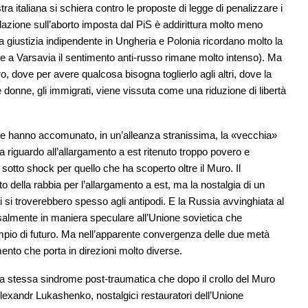
stra italiana si schiera contro le proposte di legge di penalizzare i
slazione sull’aborto imposta dal PiS è addirittura molto meno
lla giustizia indipendente in Ungheria e Polonia ricordano molto la
e a Varsavia il sentimento anti-russo rimane molto intenso). Ma
, dove per avere qualcosa bisogna toglierlo agli altri, dove la
 donne, gli immigrati, viene vissuta come una riduzione di libertà
he hanno accomunato, in un’alleanza stranissima, la «vecchia»
riguardo all’allargamento a est ritenuto troppo povero e
otto shock per quello che ha scoperto oltre il Muro. Il
 della rabbia per l’allargamento a est, ma la nostalgia di un
 si troverebbero spesso agli antipodi. E la Russia avvinghiata al
salmente in maniera speculare all’Unione sovietica che
pio di futuro. Ma nell’apparente convergenza delle due metà
nto che porta in direzioni molto diverse.
 la stessa sindrome post-traumatica che dopo il crollo del Muro
lexandr Lukashenko, nostalgici restauratori dell’Unione