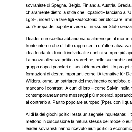
sovraniste di Spagna, Belgio, Finlandia, Austria, Grecia,
chiaramente dietro la sfida che i «patrioti» lanciano al
Lgbt+, incentivi a fare figli «autoctoni» per bloccare l’im
«un’Europa dei popoli» invece di un «super Stato senza
I leader euroscettici abbandonano almeno per il momento
fronte interno che di fatto rappresenta un’alternativa val
idea fondante di diritti individuali e confini sempre più ape
La nuova alleanza politica vorrebbe, nelle sue ambizioni
gruppo dopo i popolari e i socialdemocratici. Un progetto
formazioni di destra importanti come l’Alternative für Deu
Wilders, ormai un patriarca del movimento xenofobo, e altr
mancano i contrasti. Alcuni di loro – come Salvini nella 
contemporaneamente messaggi più moderati, sperando di 
al contrario al Partito popolare europeo (Ppe), con il qu
Al di là dei giochi politici resta un segnale inquietante: i
mettono in discussione la natura stessa del modello eu
leader sovranisti hanno ricevuto aiuti politici o economici