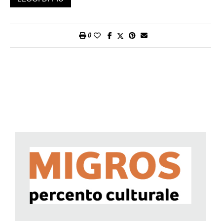
documentaristiche e artistiche tra cui anche forme miste in cui
forma, contenuto e lunghezza si mescolano in modo
convincente e che sfruttano le possibilità specifiche di
0
elaborazione uditiva. La lunghezza prevista è da 1 a 60 minuti,
ma sono ammessi anche estratti da serie più lunghe.
Il bando di concorso 2022 è ora consultabile sul sito
sonohr.ch
,
il termine è fissato per lunedì 20 settembre.
Per la sua prossima edizione SONOHR sta anche cercando il
«suono dello spazio»: «Quale suono producono i confini, la
distanza, la vicinanza e la separazione? Quali suoni si
nascondono nello spazio e dove ci porta il suono dello spazio
sconfinato?». Potranno concorrere opere audio non puramente
musicali (documentari, fiction o sperimentali), performance dal
vivo, formati interattivi, live-podcast, itinerari acustici e
Soundwalks o altri formati innovativi (Anche formati online)
oppure Idee formative nell’ambito dell’audio (per
professioniste/i e neofite/i). Il termine di partecipazione alla