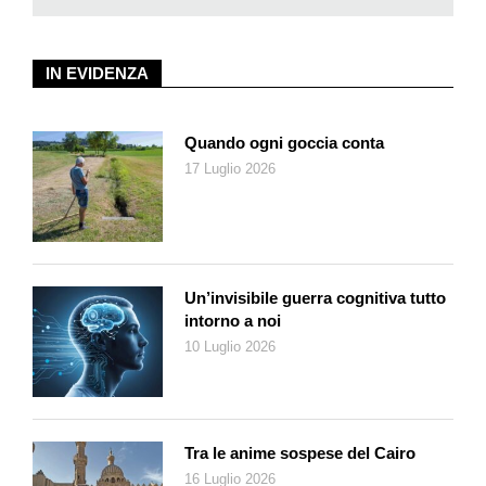
open call è il 19 luglio, il modulo di partecipazione si trova su
sonohr.ch
.
IN EVIDENZA
Quando ogni goccia conta
17 Luglio 2026
Un’invisibile guerra cognitiva tutto
intorno a noi
10 Luglio 2026
Tra le anime sospese del Cairo
16 Luglio 2026