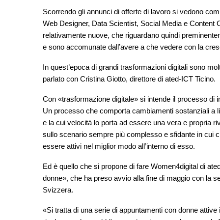
Scorrendo gli annunci di offerte di lavoro si vedono co
Web Designer, Data Scientist, Social Media e Content Creat
relativamente nuove, che riguardano quindi preminentem
e sono accomunate dall’avere a che vedere con la cresce
In quest’epoca di grandi trasformazioni digitali sono mo
parlato con Cristina Giotto, direttore di ated-ICT Ticino.
Con «trasformazione digitale» si intende il processo di int
Un processo che comporta cambiamenti sostanziali a live
e la cui velocità lo porta ad essere una vera e propria ri
sullo scenario sempre più complesso e sfidante in cui c
essere attivi nel miglior modo all’interno di esso.
Ed è quello che si propone di fare Women4digital di ated-
donne», che ha preso avvio alla fine di maggio con la serata
Svizzera.
«Si tratta di una serie di appuntamenti con donne attive in