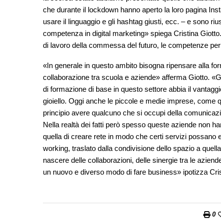
che durante il lockdown hanno aperto la loro pagina Ins
usare il linguaggio e gli hashtag giusti, ecc. – e sono riu
competenza in digital marketing» spiega Cristina Giotto
di lavoro della commessa del futuro, le competenze per
«In generale in questo ambito bisogna ripensare alla fo
collaborazione tra scuola e aziende» afferma Giotto. «
di formazione di base in questo settore abbia il vantaggi
gioiello. Oggi anche le piccole e medie imprese, come 
principio avere qualcuno che si occupi della comunicazio
Nella realtà dei fatti però spesso queste aziende non han
quella di creare rete in modo che certi servizi possano e
working, traslato dalla condivisione dello spazio a quell
nascere delle collaborazioni, delle sinergie tra le azien
un nuovo e diverso modo di fare business» ipotizza Cris
0