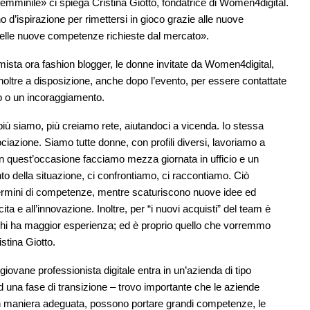
emminile» ci spiega Cristina Giotto, fondatrice di Women4digital.
 d’ispirazione per rimettersi in gioco grazie alle nuove
e delle nuove competenze richieste dal mercato».
ista ora fashion blogger, le donne invitate da Women4digital,
 inoltre a disposizione, anche dopo l’evento, per essere contattate
o o un incoraggiamento.
più siamo, più creiamo rete, aiutandoci a vicenda. Io stessa
ciazione. Siamo tutte donne, con profili diversi, lavoriamo a
In quest’occasione facciamo mezza giornata in ufficio e un
nto della situazione, ci confrontiamo, ci raccontiamo. Ciò
 termini di competenze, mentre scaturiscono nuove idee ed
ta e all’innovazione. Inoltre, per “i nuovi acquisti” del team è
 chi ha maggior esperienza; ed è proprio quello che vorremmo
stina Giotto.
 giovane professionista digitale entra in un’azienda di tipo
 una fase di transizione – trovo importante che le aziende
in maniera adeguata, possono portare grandi competenze, le