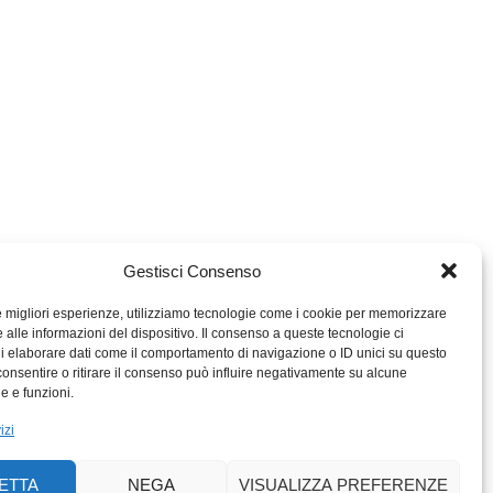
Gestisci Consenso
le migliori esperienze, utilizziamo tecnologie come i cookie per memorizzare
 alle informazioni del dispositivo. Il consenso a queste tecnologie ci
i elaborare dati come il comportamento di navigazione o ID unici su questo
consentire o ritirare il consenso può influire negativamente su alcune
MIGROS TICINO
he e funzioni.
MIGROS
izi
SCUOLA CLUB
PERCENTO CULTURALE
ETTA
NEGA
VISUALIZZA PREFERENZE