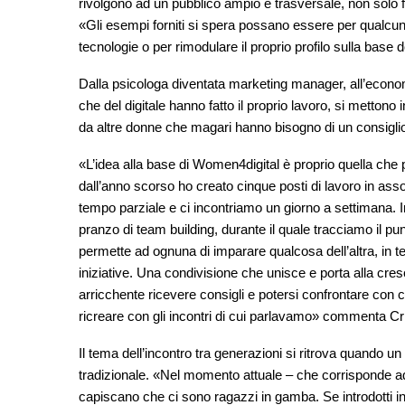
rivolgono ad un pubblico ampio e trasversale, non solo f
«Gli esempi forniti si spera possano essere per qualcuno
tecnologie o per rimodulare il proprio profilo sulla bas
Dalla psicologa diventata marketing manager, all’econom
che del digitale hanno fatto il proprio lavoro, si mettono
da altre donne che magari hanno bisogno di un consigli
«L’idea alla base di Women4digital è proprio quella che 
dall’anno scorso ho creato cinque posti di lavoro in asso
tempo parziale e ci incontriamo un giorno a settimana. 
pranzo di team building, durante il quale tracciamo il pu
permette ad ognuna di imparare qualcosa dell’altra, in
iniziative. Una condivisione che unisce e porta alla cresci
arricchente ricevere consigli e potersi confrontare con
ricreare con gli incontri di cui parlavamo» commenta Cri
Il tema dell’incontro tra generazioni si ritrova quando un
tradizionale. «Nel momento attuale – che corrisponde ad
capiscano che ci sono ragazzi in gamba. Se introdotti 