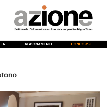
TER
ABBONAMENTI
CONCORSI
stono