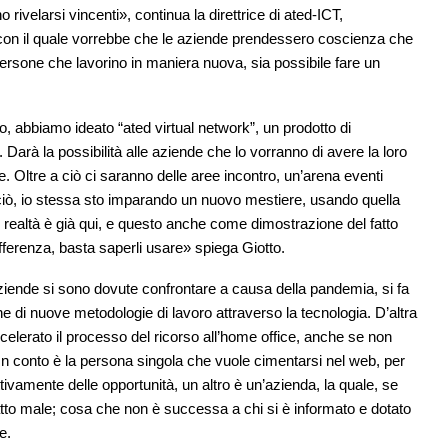
 rivelarsi vincenti», continua la direttrice di ated-ICT,
con il quale vorrebbe che le aziende prendessero coscienza che
persone che lavorino in maniera nuova, sia possibile fare un
, abbiamo ideato “ated virtual network”, un prodotto di
Darà la possibilità alle aziende che lo vorranno di avere la loro
e. Oltre a ciò ci saranno delle aree incontro, un’arena eventi
ciò, io stessa sto imparando un nuovo mestiere, usando quella
 realtà è già qui, e questo anche come dimostrazione del fatto
fferenza, basta saperli usare» spiega Giotto.
 aziende si sono dovute confrontare a causa della pandemia, si fa
 di nuove metodologie di lavoro attraverso la tecnologia. D’altra
ccelerato il processo del ricorso all’home office, anche se non
Un conto è la persona singola che vuole cimentarsi nel web, per
ttivamente delle opportunità, un altro è un’azienda, la quale, se
 fatto male; cosa che non è successa a chi si è informato e dotato
e.