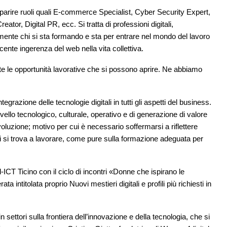
mparire ruoli quali E-commerce Specialist, Cyber Security Expert,
or, Digital PR, ecc. Si tratta di professioni digitali,
ente chi si sta formando e sta per entrare nel mondo del lavoro
nte ingerenza del web nella vita collettiva.
lte le opportunità lavorative che si possono aprire. Ne abbiamo
egrazione delle tecnologie digitali in tutti gli aspetti del business.
llo tecnologico, culturale, operativo e di generazione di valore
voluzione; motivo per cui è necessario soffermarsi a riflettere
i si trova a lavorare, come pure sulla formazione adeguata per
ICT Ticino con il ciclo di incontri «Donne che ispirano le
 intitolata proprio Nuovi mestieri digitali e profili più richiesti in
 settori sulla frontiera dell’innovazione e della tecnologia, che si