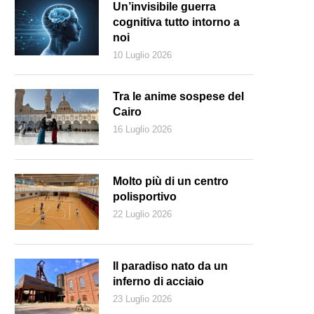
Un’invisibile guerra
cognitiva tutto intorno a
noi
10 Luglio 2026
Tra le anime sospese del
Cairo
16 Luglio 2026
Molto più di un centro
polisportivo
22 Luglio 2026
ccole aziende casalinghe hanno trovato un’opportunità durante la pan
Il paradiso nato da un
inferno di acciaio
23 Luglio 2026