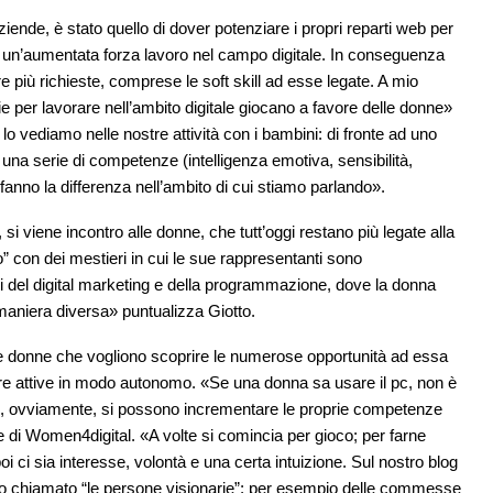
ziende, è stato quello di dover potenziare i propri reparti web per
d un’aumentata forza lavoro nel campo digitale. In conseguenza
re più richieste, comprese le soft skill ad esse legate. A mio
 per lavorare nell’ambito digitale giocano a favore delle donne»
lo vediamo nelle nostre attività con i bambini: di fronte ad uno
na serie di competenze (intelligenza emotiva, sensibilità,
anno la differenza nell’ambito di cui stiamo parlando».
o, si viene incontro alle donne, che tutt’oggi restano più legate alla
so” con dei mestieri in cui le sue rappresentanti sono
iti del digital marketing e della programmazione, dove la donna
maniera diversa» puntualizza Giotto.
r le donne che vogliono scoprire le numerose opportunità ad essa
re attive in modo autonomo. «Se una donna sa usare il pc, non è
 Poi, ovviamente, si possono incrementare le proprie competenze
e di Women4digital. «A volte si comincia per gioco; per farne
oi ci sia interesse, volontà e una certa intuizione. Sul nostro blog
o chiamato “le persone visionarie”; per esempio delle commesse