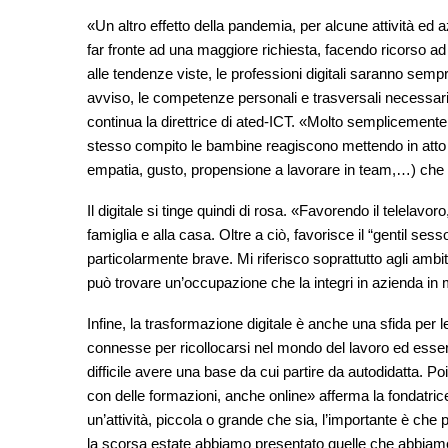
«Un altro effetto della pandemia, per alcune attività ed a
far fronte ad una maggiore richiesta, facendo ricorso a
alle tendenze viste, le professioni digitali saranno semp
avviso, le competenze personali e trasversali necessarie
continua la direttrice di ated-ICT. «Molto semplicemente 
stesso compito le bambine reagiscono mettendo in atto u
empatia, gusto, propensione a lavorare in team,…) che f
Il digitale si tinge quindi di rosa. «Favorendo il telelavor
famiglia e alla casa. Oltre a ciò, favorisce il “gentil ses
particolarmente brave. Mi riferisco soprattutto agli amb
può trovare un’occupazione che la integri in azienda in 
Infine, la trasformazione digitale è anche una sfida pe
connesse per ricollocarsi nel mondo del lavoro ed esse
difficile avere una base da cui partire da autodidatta.
con delle formazioni, anche online» afferma la fondatric
un’attività, piccola o grande che sia, l’importante è che p
la scorsa estate abbiamo presentato quelle che abbiam