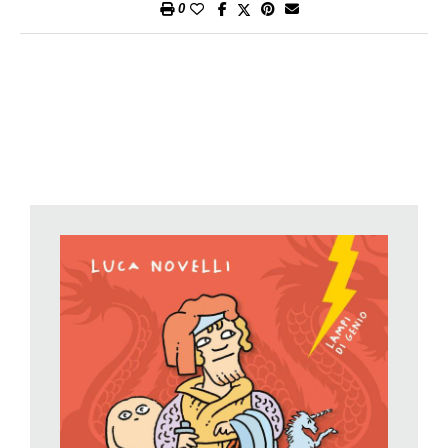
0
Khan, che lo nominò ufficiale governativo e lo inviò in missione
in molti paesi, dal Tibet, alla Birmania, all’India. I suoi viaggi,
per terra e per mare, i pericoli che dovette scongiurare, gli
assalti di pirati e di guerrieri, la bellissima principessa da
scortare nella traversata verso il promesso sposo, gli
strabilianti incontri con usanze sconosciute, sono il contenuto
del
Milione
, racconto che egli fece a Rustichello, scrittore
pisano, durante il periodo di prigionia a Genova, città marinara
che aveva sconfitto Venezia. E queste meravigliose avventure
sono anche il contenuto di un libro per ragazzi appena uscito
nella collana «Lampi di genio» di Editoriale Scienza.
Questa collana comprende biografie scritte e illustrate da Luca
Novelli, divulgatore scientifico di grande esperienza. I
personaggi da lui raccontati nei «Lampi» sono ormai molti, e
sono tradotti in più di venti lingue: dopo aver dato voce a filosofi
come Aristotele o Pitagora, o a scienziati come Lorenz,
Newton, Edison, Tesla, Mendel, Hawking e tanti altri ecco il
«Lampo» dedicato a Marco Polo. Un Marco Polo ragazzo che