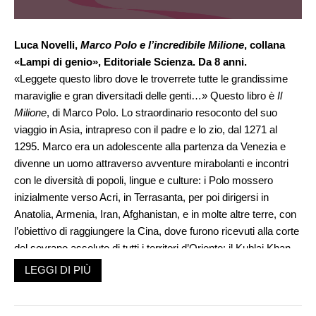
Luca Novelli,
Marco Polo e l’incredibile Milione
, collana
«Lampi di genio», Editoriale Scienza. Da 8 anni.
«Leggete questo libro dove le troverrete tutte le grandissime
maraviglie e gran diversitadi delle genti…» Questo libro è
Il
Milione
, di Marco Polo. Lo straordinario resoconto del suo
viaggio in Asia, intrapreso con il padre e lo zio, dal 1271 al
1295. Marco era un adolescente alla partenza da Venezia e
divenne un uomo attraverso avventure mirabolanti e incontri
con le diversità di popoli, lingue e culture: i Polo mossero
inizialmente verso Acri, in Terrasanta, per poi dirigersi in
Anatolia, Armenia, Iran, Afghanistan, e in molte altre terre, con
l’obiettivo di raggiungere la Cina, dove furono ricevuti alla corte
del sovrano assoluto di tutti i territori d’Oriente: il Kublai Khan.
«Kublai molto mostrò grande alegrezza, e dimandò chi era
LEGGI DI PIÙ
quel giovane ch’era con loro. Niccolò rispose: “Egli è vostro
uomo e mio figliuolo”. Allora Kublai assentì: “Egli sia il
benvenuto, e molto mi piace”». Marco si guadagnò la stima del