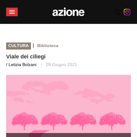
|
CULTURA
Biblioteca
Viale dei ciliegi
/ Letizia Bolzani
28 Giugno 2021