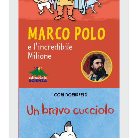
si racconta ai ragazzi. Un Marco Polo che con il suo libro ha
regalato al mondo «l’idea che sotto ogni cielo c’è una sola
umanità».
Cori Doerrfeld,
Un bravo cucciolo
, Il Castoro. Da 3 anni.
Questo delizioso albo è la dimostrazione di come si possa
raccontare una storia bella, appassionante e commovente con
pochissime parole e in totale semplicità.
C’è un cagnolino, un cucciolo randagio. E c’è una bimba, sul
seggiolino della bicicletta della sua mamma, che lo nota,
mentre la sua mamma pedalando sfreccia nel traffico. La
bimba lo saluta e gli sorride, il cucciolo nota la bimba, si
accende una scintilla di amore, ma la bimba non può fermarsi,
non è lei che pedala, lei è solo una bimba su un seggiolino di
bicicletta. Il cucciolo non si arrende, la segue, la perde di vista,
si smarrisce, si spaventa tra le auto che gli rombano accanto,
la ritrova in una pasticceria, dove lui riesce a rubare un po’ di
cibo, perché ha tanta fame, ma viene sgridato, poi la segue
ancora, tra varie peripezie, fino al parco giochi, che bello
giocare con i bambini, ma viene sera, vanno tutti via, però la