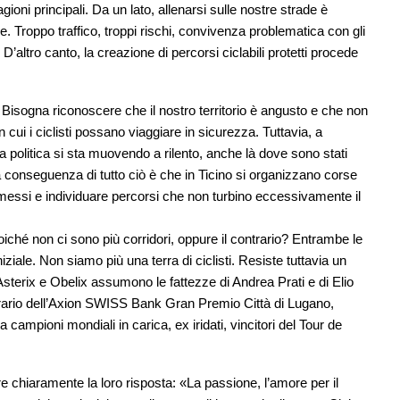
ioni principali. Da un lato, allenarsi sulle nostre strade è
e. Troppo traffico, troppi rischi, convivenza problematica con gli
. D’altro canto, la creazione di percorsi ciclabili protetti procede
 Bisogna riconoscere che il nostro territorio è angusto e che non
n cui i ciclisti possano viaggiare in sicurezza. Tuttavia, a
la politica si sta muovendo a rilento, anche là dove sono stati
 La conseguenza di tutto ciò è che in Ticino si organizzano corse
ermessi e individuare percorsi che non turbino eccessivamente il
oiché non ci sono più corridori, oppure il contrario? Entrambe le
ziale. Non siamo più una terra di ciclisti. Resiste tuttavia un
ui Asterix e Obelix assumono le fattezze di Andrea Prati e di Elio
rario dell’Axion SWISS Bank Gran Premio Città di Lugano,
a campioni mondiali in carica, ex iridati, vincitori del Tour de
e chiaramente la loro risposta: «La passione, l’amore per il