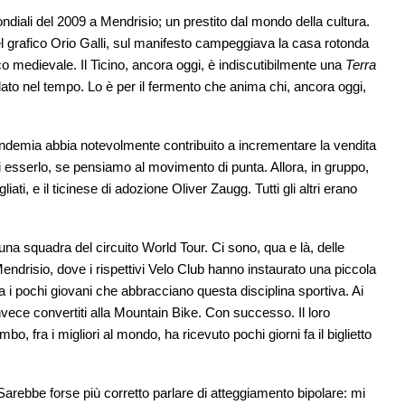
ondiali del 2009 a Mendrisio; un prestito dal mondo della cultura.
del grafico Orio Galli, sul manifesto campeggiava la casa rotonda
o medievale. Il Ticino, ancora oggi, è indiscutibilmente una
Terra
dato nel tempo. Lo è per il fermento che anima chi, ancora oggi,
 pandemia abbia notevolmente contribuito a incrementare la vendita
di esserlo, se pensiamo al movimento di punta. Allora, in gruppo,
ti, e il ticinese di adozione Oliver Zaugg. Tutti gli altri erano
una squadra del circuito World Tour. Ci sono, qua e là, delle
drisio, dove i rispettivi Velo Club hanno instaurato una piccola
a i pochi giovani che abbracciano questa disciplina sportiva. Ai
nvece convertiti alla Mountain Bike. Con successo. Il loro
mbo, fra i migliori al mondo, ha ricevuto pochi giorni fa il biglietto
rebbe forse più corretto parlare di atteggiamento bipolare: mi