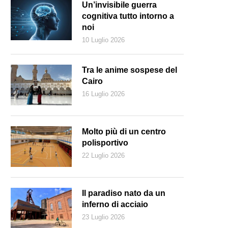
Un’invisibile guerra
cognitiva tutto intorno a
noi
10 Luglio 2026
Tra le anime sospese del
Cairo
16 Luglio 2026
Molto più di un centro
polisportivo
22 Luglio 2026
atto-ricordo di una vecchia edizione del GP Città di Lugano (Velo Clu
Il paradiso nato da un
inferno di acciaio
23 Luglio 2026