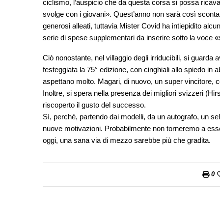
ciclismo, l’auspicio che da questa corsa si possa ricavar
svolge con i giovani». Quest’anno non sarà così scontato
generosi alleati, tuttavia Mister Covid ha intiepidito alcun
serie di spese supplementari da inserire sotto la voce «
Ciò nonostante, nel villaggio degli irriducibili, si guarda
festeggiata la 75° edizione, con cinghiali allo spiedo in 
aspettano molto. Magari, di nuovo, un super vincitore, 
Inoltre, si spera nella presenza dei migliori svizzeri 
riscoperto il gusto del successo.
Sì, perché, partendo dai modelli, da un autografo, un se
nuove motivazioni. Probabilmente non torneremo a essere u
oggi, una sana via di mezzo sarebbe più che gradita.
0