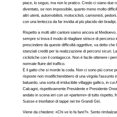
piace, lo seguo, ma non lo pratico. Credo ci siano due rag
diventato, se non impossibile, quanto meno molto difficil
altri utenti, automobilisti, motociclisti, camionisti, pedoni
con una lentezza da far invidia al più placido dei bradipi.
Rispetto a molti altri cantoni siamo ancora al Medioevo.
sempre si trova il modo di ritagliare strisce di percorso i
prescindere da queste difficoltà oggettive, va detto che 
stanziati crediti per la realizzazione di percorsi sicuri.
ciclistiche con il contagocce. Non è facile ottenere i p
normale fluire del traffico.
È il gatto che si morde la coda. Non ci sono più corse p
risposte non modificherebbero di una virgola l’assunto ini
baluardo, una sorta di irriducibile villaggio gallico, in c
Calcagni, rispettivamente Presidente e Presidente Ono
andato in scena ieri con un «parterre» di tutto rispetto, fr
Suisse e trionfatori di tappe nei tre Grandi Giri.
Viene da chiedere: «Chi ve lo fa fare?». Sento rimbalzar