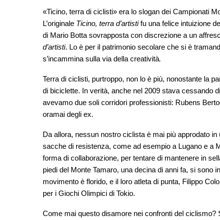
«Ticino, terra di ciclisti» era lo slogan dei Campionati M
L’originale
Ticino, terra d’artisti
fu una felice intuizione 
di Mario Botta sovrapposta con discrezione a un affresc
d’artisti
. Lo è per il patrimonio secolare che si è traman
s’incammina sulla via della creatività
.
Terra di ciclisti, purtroppo, non lo è più, nonostante la
di biciclette. In verità, anche nel 2009 stava cessando 
avevamo due soli corridori professionisti: Rubens Bertoglia
oramai degli ex.
Da allora, nessun nostro ciclista è mai più approdato in 
sacche di resistenza, come ad esempio a Lugano e a Men
forma di collaborazione, per tentare di mantenere in sell
piedi del Monte Tamaro, una decina di anni fa, si sono i
movimento è florido, e il loro atleta di punta, Filippo Colo
per i Giochi Olimpici di Tokio.
Come mai questo disamore nei confronti del ciclismo? Sa