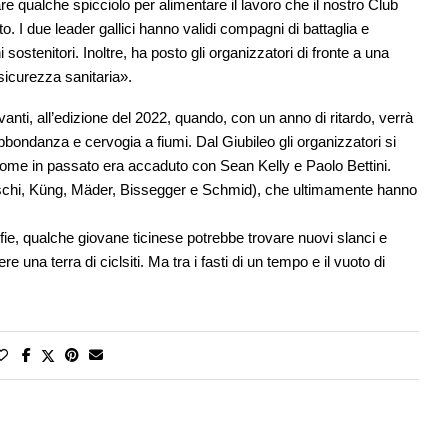
e qualche spicciolo per alimentare il lavoro che il nostro Club
. I due leader gallici hanno validi compagni di battaglia e
i sostenitori. Inoltre, ha posto gli organizzatori di fronte a una
sicurezza sanitaria».
 avanti, all’edizione del 2022, quando, con un anno di ritardo, verrà
abbondanza e cervogia a fiumi. Dal Giubileo gli organizzatori si
come in passato era accaduto con Sean Kelly e Paolo Bettini.
(Hirschi, Küng, Mäder, Bissegger e Schmid), che ultimamente hanno
lfie, qualche giovane ticinese potrebbe trovare nuovi slanci e
na terra di ciclsiti. Ma tra i fasti di un tempo e il vuoto di