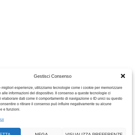
Gestisci Consenso
le migliori esperienze, utilizziamo tecnologie come i cookie per memorizzare
 alle informazioni del dispositivo. Il consenso a queste tecnologie ci
i elaborare dati come il comportamento di navigazione o ID unici su questo
consentire o ritirare il consenso può influire negativamente su alcune
MIGROS TICINO
he e funzioni.
MIGROS
izi
SCUOLA CLUB
PERCENTO CULTURALE
ETTA
NEGA
VISUALIZZA PREFERENZE