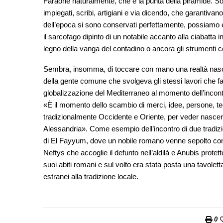
Faraone naturalmente, che è la punta della piramide. Sotto
impiegati, scribi, artigiani e via dicendo, che garantivano
dell’epoca si sono conservati perfettamente, possiamo es
il sarcofago dipinto di un notabile accanto alla ciabatta 
legno della vanga del contadino o ancora gli strumenti 
Sembra, insomma, di toccare con mano una realtà nascosta d
della gente comune che svolgeva gli stessi lavori che fa
globalizzazione del Mediterraneo al momento dell’incon
«È il momento dello scambio di merci, idee, persone, te
tradizionalmente Occidente e Oriente, per veder nascer
Alessandria». Come esempio dell’incontro di due tradizi
di El Fayyum, dove un nobile romano venne sepolto con i s
Neftys che accoglie il defunto nell’aldilà e Anubis protett
suoi abiti romani e sul volto era stata posta una tavoletta d
estranei alla tradizione locale.
0