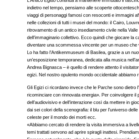
L’Antico Egitto continua a mantenere immutato il fascin
indietro nel tempo, pensiamo alle scoperte ottocentesche 
viaggi di personaggi famosi con resoconti e immagini affas
nelle collezioni di tutti i musei del mondo: il Cairo, Lou
ritrovamento di un antico insediamento civile nella Valle
dell’immaginario collettivo. Ecco quindi che giocare la ca
diventare una scommessa vincente per un museo che vog
Lo ha fatto l’Antikenmuseum di Basilea, grazie a un nuov
un’esposizione temporanea, dedicata alla musica nell’anti
Andrea Bignasca – è quello di rendere attento il visitatore
egizi. Nel nostro opulento mondo occidentale abbiamo ri
Gli Egizi ci ricordano invece che le Parche sono dietro l
ricominciare con rinnovata energia». Per coinvolgere il
dell’audiovisivo e dell’interazione così da mettere in gioc
dai sei colori della scenografia: il blu per l’universo dell
celeste per il mondo dei morti ecc.
«Abbiamo cercato di rendere la visita immersiva a livell
temi trattati servono ad aprire spiragli inattesi. Prendiamo