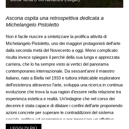
Ascona ospita una retrospettiva dedicata a
Michelangelo Pistoletto
Non è facile riuscire a sintetizzare la prolifica attività di
Michelangelo Pistoletto, uno dei maggiori protagonisti dell’arte
dalla seconda metà del Novecento a oggi. Meno complicato
risulta invece spiegare il perché della sua lunga e apprezzata
carriera, che lo ha sempre visto ai vertici del panorama
contemporaneo internazionale. Da sessant’anni il maestro
italiano, nato a Biella nel 1933 e tuttora infaticabile esploratore
dell’esistenza attraverso l’arte, sviluppa una ricerca in continua
evoluzione che trova la sua ragion d’essere nella relazione tra
esperienza estetica e realtà. Un’indagine che nel corso dei
decenni è stata capace di dilatare i confini dell’arte proponendo
azioni concrete per superare le contraddizioni del sistema
sociale, politico ed economico e per innescare un effettivo
mutamento per l’intera collettività.
LEGGI DI PIÙ