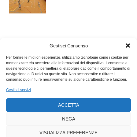
del
Terzo Paradiso
testimoniano come questo segno sia
entrato a far parte del paesaggio contemporaneo, dalla sua
realizzazione sulla Piramide del Louvre alla collocazione
permanente di fronte al Palazzo delle Nazioni Unite a Ginevra,
fino ad arrivare ai due ultimi interventi che lo vedono spiccare
al Monte Verità e nel parco del Museo del Castello di San
Gestisci Consenso
Materno ad Ascona, dove Pistoletto lo ha concretizzato con
Per fornire le migliori esperienze, utilizziamo tecnologie come i cookie per
l’impiego di grossi sassi levigati dal tempo e con quasi cento
memorizzare e/o accedere alle informazioni del dispositivo. Il consenso a
piante. Due tracce del passaggio dell’artista nel borgo ticinese
queste tecnologie ci permetterà di elaborare dati come il comportamento di
che appaiono come potente metafora della ricerca di una
navigazione o ID unici su questo sito. Non acconsentire o ritirare il
consenso può influire negativamente su alcune caratteristiche e funzioni.
nuova estetica e di una nuova etica, di un più ampio senso
dell’umano e della verità.
Gestisci servizi
ACCETTA
NEGA
VISUALIZZA PREFERENZE