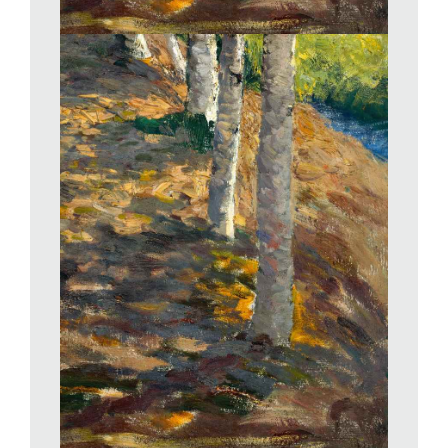
li vedono esposti alla Galleria Galatea di Torino nel 1963 e li
acquistano in blocco. Su una lastra di acciaio inox lucidata a
specchio l’artista applica immagini di persone (ma anche di
oggetti) ricavate da fotografie a grandezza naturale e dipinte su
carta velina, sostituite poi da serigrafie. Le sagome sulla
superficie specchiante sono cristallizzate in banali atti
quotidiani e appaiono spesso voltate di spalle, come fossero
totalmente estranee a ciò che accade loro intorno (nella
rassegna,
Padre e madre
, del 1968, è un esempio
significativo). Nei
Quadri specchianti
, sempre rigorosamente
collocati sul pavimento, l’interazione tra la figura rappresentata
e quella riflessa dell’osservatore genera un’opera in continuo
divenire, dove il tempo dinamico dello spettatore che modifica
lo spazio reale si somma al tempo statico della fotografia e
dove si consuma l’incontro fugace tra presenza e assenza.
Della corrente dell’Arte Povera, che lo stesso Pistoletto
definisce come un movimento capace di andare
«profondamente nelle radici delle cose», la mostra asconese
espone, tra gli altri, uno dei lavori più emblematici, quella