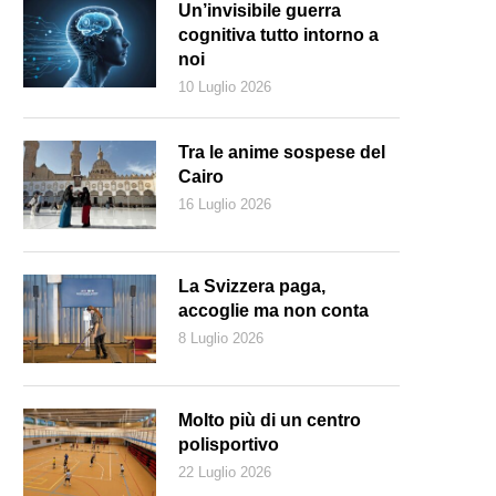
Un’invisibile guerra
cognitiva tutto intorno a
noi
10 Luglio 2026
Tra le anime sospese del
Cairo
16 Luglio 2026
La Svizzera paga,
accoglie ma non conta
8 Luglio 2026
is Sal ha 24 anni, è nato a Bologna e conta milioni di fan che lo segu
ercoco)
Molto più di un centro
polisportivo
22 Luglio 2026