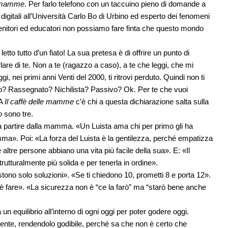
le mamme
. Per farlo telefono con un taccuino pieno di domande a
digitali all’Università Carlo Bo di Urbino ed esperto dei fenomeni
nitori ed educatori non possiamo fare finta che questo mondo
etto tutto d’un fiato! La sua pretesa è di offrire un punto di
rlare di te. Non a te (ragazzo a caso), a te che leggi, che mi
i, nei primi anni Venti del 2000, ti ritrovi perduto. Quindi non ti
tato? Rassegnato? Nichilista? Passivo? Ok. Per te che vuoi
 A
Il caffè delle mamme
c’è chi a questa dichiarazione salta sulla
o
sono tre.
a, a partire dalla mamma. «Un Luista ama chi per primo gli ha
a». Poi: «La forza del Luista è la gentilezza, perché empatizza
 altre persone abbiano una vita più facile della sua». E: «Il
trutturalmente più solida e per tenerla in ordine».
tono solo soluzioni». «Se ti chiedono 10, prometti 8 e porta 12».
a è fare». «La sicurezza non è “ce la farò” ma “starò bene anche
 un equilibrio all’interno di ogni oggi per poter godere oggi.
mente, rendendolo godibile, perché sa che non è certo che