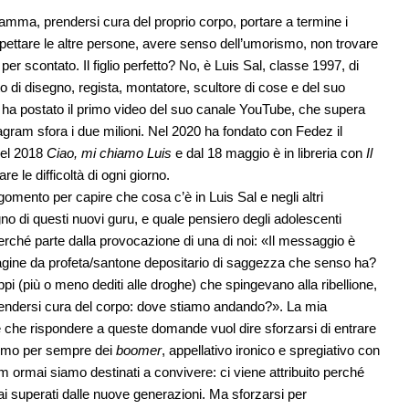
mamma, prendersi cura del proprio corpo, portare a termine i
rispettare le altre persone, avere senso dell’umorismo, non trovare
er scontato. Il figlio perfetto? No, è Luis Sal, classe 1997, di
 di disegno, regista, montatore, scultore di cose e del suo
 ha postato il primo video del suo canale YouTube, che supera
tagram sfora i due milioni. Nel 2020 ha fondato con Fedez il
nel 2018
Ciao, mi chiamo Luis
e dal 18 maggio è in libreria con
Il
are le difficoltà di ogni giorno.
gomento per capire che cosa c’è in Luis Sal e negli altri
ogno di questi nuovi guru, e quale pensiero degli adolescenti
erché parte dalla provocazione di una di noi: «Il messaggio è
gine da profeta/santone depositario di saggezza che senso ha?
ppi (più o meno dediti alle droghe) che spingevano alla ribellione,
endersi cura del corpo: dove stiamo andando?». La mia
è che rispondere a queste domande vuol dire sforzarsi di entrare
teremo per sempre dei
boomer
, appellativo ironico e spregiativo con
rmai siamo destinati a convivere: ci viene attribuito perché
i superati dalle nuove generazioni. Ma sforzarsi per