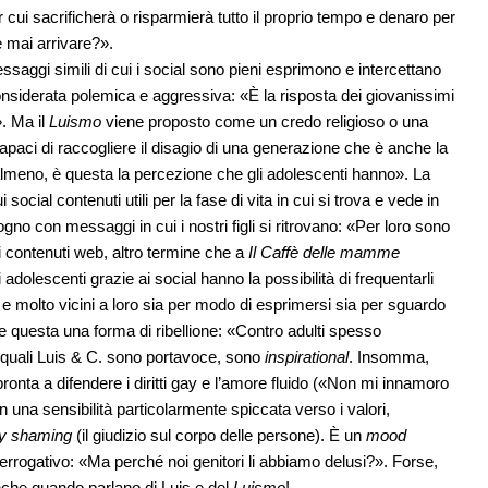
per cui sacrificherà o risparmierà tutto il proprio tempo e denaro per
e mai arrivare?».
essaggi simili di cui i social sono pieni esprimono e intercettano
considerata polemica e aggressiva: «È la risposta dei giovanissimi
». Ma il
Luismo
viene proposto come un credo religioso o una
capaci di raccogliere il disagio di una generazione che è anche la
, almeno, è questa la percezione che gli adolescenti hanno». La
 social contenuti utili per la fase di vita in cui si trova e vede in
o con messaggi in cui i nostri figli si ritrovano: «Per loro sono
i contenuti web, altro termine che a
Il Caffè delle mamme
 adolescenti grazie ai social hanno la possibilità di frequentarli
e molto vicini a loro sia per modo di esprimersi sia per sguardo
e questa una forma di ribellione: «Contro adulti spesso
i quali Luis & C. sono portavoce, sono
inspirational
. Insomma,
pronta a difendere i diritti gay e l’amore fluido («Non mi innamoro
una sensibilità particolarmente spiccata verso i valori,
y shaming
(il giudizio sul corpo delle persone). È un
mood
terrogativo: «Ma perché noi genitori li abbiamo delusi?». Forse,
Anche quando parlano di Luis e del
Luismo
!