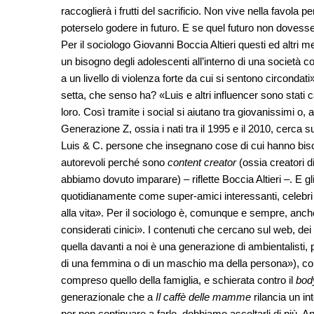
raccoglierà i frutti del sacrificio. Non vive nella favola 
poterselo godere in futuro. E se quel futuro non dovess
Per il sociologo Giovanni Boccia Altieri questi ed altri m
un bisogno degli adolescenti all’interno di una società 
a un livello di violenza forte da cui si sentono circondati
setta, che senso ha? «Luis e altri influencer sono stati 
loro. Così tramite i social si aiutano tra giovanissimi o
Generazione Z, ossia i nati tra il 1995 e il 2010, cerca sui
Luis & C. persone che insegnano cose di cui hanno bisogn
autorevoli perché sono
content creator
(ossia creatori d
abbiamo dovuto imparare) – riflette Boccia Altieri –. E gli
quotidianamente come super-amici interessanti, celebri 
alla vita». Per il sociologo è, comunque e sempre, anch
considerati cinici». I contenuti che cercano sul web, de
quella davanti a noi è una generazione di ambientalisti, 
di una femmina o di un maschio ma della persona»), con 
compreso quello della famiglia, e schierata contro il
bod
generazionale che a
Il caffè delle mamme
rilancia un in
per non continuare a farlo, dobbiamo ascoltarli di più. 