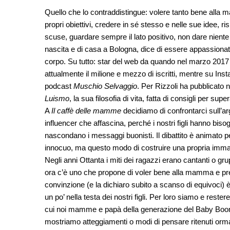
Quello che lo contraddistingue: volere tanto bene alla 
propri obiettivi, credere in sé stesso e nelle sue idee, 
scuse, guardare sempre il lato positivo, non dare niente p
nascita e di casa a Bologna, dice di essere appassionato
corpo. Su tutto: star del web da quando nel marzo 2017
attualmente il milione e mezzo di iscritti, mentre su Ins
podcast
Muschio Selvaggio
. Per Rizzoli ha pubblicato 
Luismo
, la sua filosofia di vita, fatta di consigli per super
A
Il caffè delle mamme
decidiamo di confrontarci sull’ar
influencer che affascina, perché i nostri figli hanno bis
nascondano i messaggi buonisti. Il dibattito è animato p
innocuo, ma questo modo di costruire una propria imma
Negli anni Ottanta i miti dei ragazzi erano cantanti o gru
ora c’è uno che propone di voler bene alla mamma e pr
convinzione (e la dichiaro subito a scanso di equivoci) 
un po’ nella testa dei nostri figli. Per loro siamo e res
cui noi mamme e papà della generazione del Baby Boom o
mostriamo atteggiamenti o modi di pensare ritenuti orma