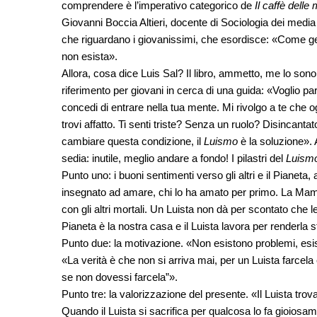
comprendere è l’imperativo categorico de
Il caffè del
Giovanni Boccia Altieri, docente di Sociologia dei media 
che riguardano i giovanissimi, che esordisce: «Come ge
non esista».
Allora, cosa dice Luis Sal? Il libro, ammetto, me lo sono l
riferimento per giovani in cerca di una guida: «Voglio pa
concedi di entrare nella tua mente. Mi rivolgo a te che ogg
trovi affatto. Ti senti triste? Senza un ruolo? Disincan
cambiare questa condizione, il
Luismo
è la soluzione».
sedia: inutile, meglio andare a fondo! I pilastri del
Luism
Punto uno: i buoni sentimenti verso gli altri e il Pianet
insegnato ad amare, chi lo ha amato per primo. La Mamm
con gli altri mortali. Un Luista non dà per scontato che le
Pianeta è la nostra casa e il Luista lavora per renderla s
Punto due: la motivazione. «Non esistono problemi, esis
«La verità è che non si arriva mai, per un Luista farcel
se non dovessi farcela”».
Punto tre: la valorizzazione del presente. «Il Luista trova
Quando il Luista si sacrifica per qualcosa lo fa gioiosa