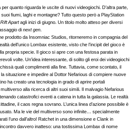
a per quanto riguarda le uscite di nuovi videogiochi. D’altra parte,
i suoi fiumi, laghi e montagne? Tutto questo però a PlayStation
Rift Apart
agli inizi di giugno. Un titolo molto atteso per diversi
o assaggio di
next gen
.
one prodotto da Insomniac Studios, ritorneremo in compagnia del
altà dell’unico Lombax esistente, visto che l’incipit del gioco è
lla propria specie. Il gioco si apre con una festosa parata in
oli volte. Un’idea interessante, di solito gli eroi dei videogiochi
issà quali complimenti alla fine. Tuttavia, come scontato, il
 la situazione e impedire al Dottor Nefarious di compiere nuove
tino ha creato una tecnologia in grado di aprire portali
ltiverso alla ricerca di altri suoi simili. Il malvagio Nefarious
enando catastrofici eventi a catena in tutta la galassia. Le realtà
ittadine, il caos regna sovrano. L’unica linea d’azione possibile è
ausato. Ma le vie del multiverso sono infinite… specialmente
rati l’uno dall’altro! Ratchet in una dimensione e Clank in
n incontro davvero inatteso: una tostissima Lombax di nome