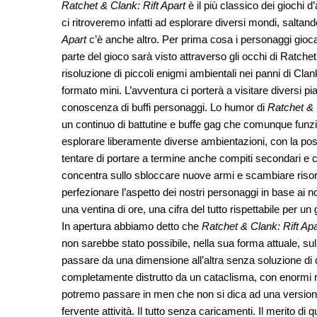
Ratchet & Clank: Rift Apart
è il più classico dei giochi 
ci ritroveremo infatti ad esplorare diversi mondi, salta
Apart
c’è anche altro. Per prima cosa i personaggi gioca
parte del gioco sarà visto attraverso gli occhi di Ratche
risoluzione di piccoli enigmi ambientali nei panni di Clan
formato mini. L’avventura ci porterà a visitare diversi pia
conoscenza di buffi personaggi. Lo humor di
Ratchet & 
un continuo di battutine e buffe gag che comunque funzi
esplorare liberamente diverse ambientazioni, con la poss
tentare di portare a termine anche compiti secondari e c
concentra sullo sbloccare nuove armi e scambiare riso
perfezionare l’aspetto dei nostri personaggi in base ai no
una ventina di ore, una cifra del tutto rispettabile per u
In apertura abbiamo detto che
Ratchet & Clank: Rift Apa
non sarebbe stato possibile, nella sua forma attuale, sull
passare da una dimensione all’altra senza soluzione di co
completamente distrutto da un cataclisma, con enormi roc
potremo passare in men che non si dica ad una versione
fervente attività. Il tutto senza caricamenti. Il merito 