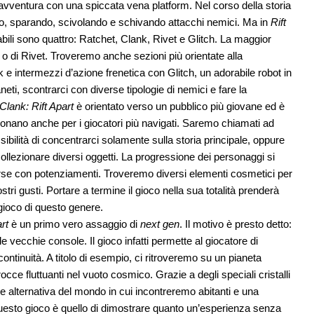
d’avventura con una spiccata vena platform. Nel corso della storia
ndo, sparando, scivolando e schivando attacchi nemici. Ma in
Rift
bili sono quattro: Ratchet, Clank, Rivet e Glitch. La maggior
t o di Rivet. Troveremo anche sezioni più orientate alla
k e intermezzi d’azione frenetica con Glitch, un adorabile robot in
neti, scontrarci con diverse tipologie di nemici e fare la
Clank: Rift Apart
è orientato verso un pubblico più giovane ed è
onano anche per i giocatori più navigati. Saremo chiamati ad
ibilità di concentrarci solamente sulla storia principale, oppure
ollezionare diversi oggetti. La progressione dei personaggi si
rse con potenziamenti. Troveremo diversi elementi cosmetici per
stri gusti. Portare a termine il gioco nella sua totalità prenderà
n gioco di questo genere.
rt
è un primo vero assaggio di
next gen
. Il motivo è presto detto:
e vecchie console. Il gioco infatti permette al giocatore di
ntinuità. A titolo di esempio, ci ritroveremo su un pianeta
ce fluttuanti nel vuoto cosmico. Grazie a degli speciali cristalli
 alternativa del mondo in cui incontreremo abitanti e una
di questo gioco è quello di dimostrare quanto un’esperienza senza