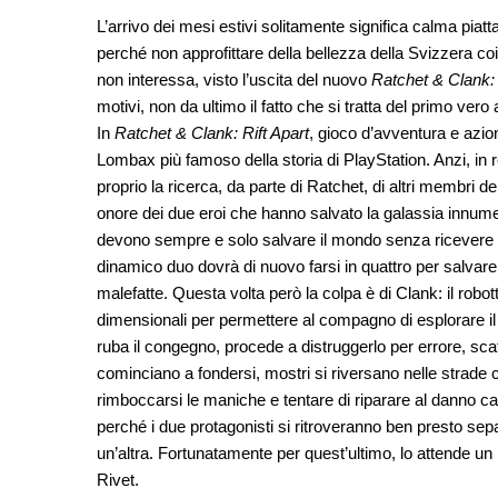
L’arrivo dei mesi estivi solitamente significa calma piatt
perché non approfittare della bellezza della Svizzera co
non interessa, visto l’uscita del nuovo
Ratchet & Clank: 
motivi, non da ultimo il fatto che si tratta del primo ver
In
Ratchet & Clank: Rift Apart
, gioco d’avventura e azi
Lombax più famoso della storia di PlayStation. Anzi, in re
proprio la ricerca, da parte di Ratchet, di altri membri de
onore dei due eroi che hanno salvato la galassia innumerev
devono sempre e solo salvare il mondo senza ricevere ch
dinamico duo dovrà di nuovo farsi in quattro per salvare
malefatte. Questa volta però la colpa è di Clank: il robot
dimensionali per permettere al compagno di esplorare il mu
ruba il congegno, procede a distruggerlo per errore, scat
cominciano a fondersi, mostri si riversano nelle strade c
rimboccarsi le maniche e tentare di riparare al danno c
perché i due protagonisti si ritroveranno ben presto sepa
un’altra. Fortunatamente per quest’ultimo, lo attende u
Rivet.