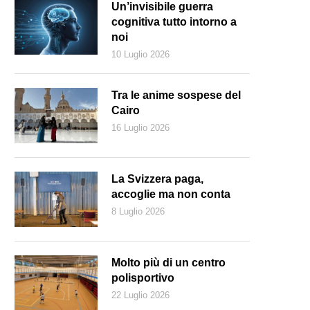
Un’invisibile guerra
cognitiva tutto intorno a
noi
10 Luglio 2026
Tra le anime sospese del
Cairo
16 Luglio 2026
La Svizzera paga,
accoglie ma non conta
8 Luglio 2026
ivet, la tenace e combattente Lombax (© 2021 Sony Interactive Enterta
Molto più di un centro
polisportivo
22 Luglio 2026