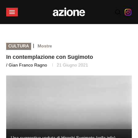
|
CULTURA
Mostre
In contemplazione con Sugimoto
/ Gian Franco Ragno
21 Giugno 2021
Una suggestiva veduta di Hiroshi Sugimoto (rolla.info)