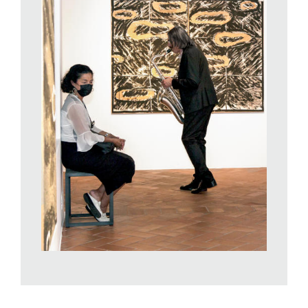
immagini visive. «Se conosci la mia musica puoi crederla una
colonna sonora perfetta per il cinema. Nasce sempre da
suggestioni visive. Descrive atmosfere, paesaggi. È una cosa
che succede a livello inconscio, non è che io stia realmente
pensando a quello. Qualcosa che non hai codificato
coscientemente ma che riesci a rendere visivo».
Oltre a questa, diciamo, «predisposizione» del jazz a fare da
accompagnamento alle immagini (e del resto sono numerosi
gli esempi di gemellaggio tra pittura e improvvisazione
musicale reperibili sul mercato discografico) resta il fatto che
gli ambienti silenziosi del museo si prestano in modo
eccezionale alla performance degli strumenti. All’improvviso ci
si rende conto di come tutto questo spazio sia in realtà un
«vuoto» architettonico, in grado di suscitare echi e riverberi di
grande profondità e intensità. Sia il contrabbasso di Riccardo
Fioravanti (come sua postazione ha scelto un angolo di
corridoio, di fronte a un gigantesco
Cactus
dipinto da Emery)
sia il sassofono di Max Ionata acquistano una voce solenne e
anche un po’ mistica (e del resto non possiamo dimenticare