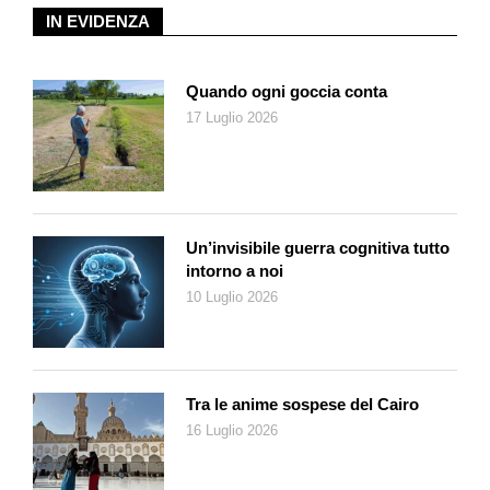
IN EVIDENZA
che ci troviamo tra le mura di un antico convento…).
Ionata non ha scelto una collocazione fissa ma, brandendo il
suo sax, percorre i vari corridoi, sfiorando i visitatori e
Quando ogni goccia conta
soffermandosi ogni tanto davanti ad alcune tele. La vicinanza
17 Luglio 2026
col pubblico, numeroso e attento, è inusuale. Chi ascolta
riesce a percepire persino quel bellissimo, caratteristico
rumore: il soffio che attraversa lo strumento. Un fruscìo sottile,
modulato, che è la marca stilistica di molti grandi nella storia
del jazz.
Un’invisibile guerra cognitiva tutto
I musicisti si sono dati il cambio nella loro personale
intorno a noi
esplorazione sonora dell’esposizione: l’ultimo a entrare in
10 Luglio 2026
scena è stato il batterista Nicola Angelucci. Il suo strumento è
collocato al centro di una delle sale più belle, quella che ospita
le grandi opere dedicate all’atterraggio a Magadino di un
bombardiere americano,
Nel settembre del ’43
. L’ambiente
Tra le anime sospese del Cairo
molto ampio potrebbe far risuonare in modo eccessivo le
16 Luglio 2026
rullate e i colpi sui tamburi. Forse per questo Angelucci sceglie
di eseguire la sua improvvisazione colpendo le pelli in un primo