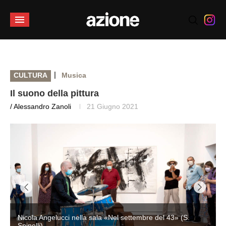
|
CULTURA
Musica
Il suono della pittura
/ Alessandro Zanoli
21 Giugno 2021
Nicola Angelucci nella sala «Nel settembre del 43» (S.
Spinelli)