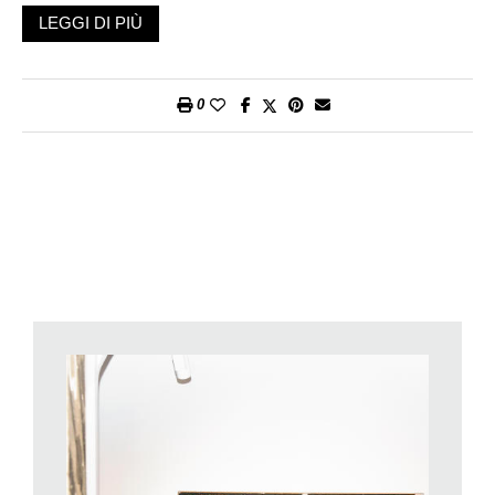
accorda perfettamente con questa immagine. Sulla parete a
LEGGI DI PIÙ
fianco, un più piccolo disegno in matita e tempera sembra
riprodurre altre lontane colline dell’Umbria. Il titolo qui è
inequivocabile:
Musicale
, 1995. Emery deve aver forse trovato
0
un’analogia visiva tra uno spartito e questo profilo lineare,
rarefatto. Ultima suggestione, ancora più chiara: grande tela
quadrata, pennellate energiche di nero, alternate su tutta la
superficie, macchie che suscitano bizzarre associazioni di
idee. Ricordano forse pulsazioni di tamburo, dinamiche, figure
geometriche da ascoltare. Il titolo del quadro che è di fronte a
noi?
Ritmo in nero
, acrilico su tela, 1994-96.
L’iniziativa proposta due sabati fa dal Museo, sotto il titolo di
«Jazz in mostra» ha colpito nel segno. L’idea di chiedere ad
alcuni jazzisti di animare i corridoi e le sale con le note dei loro
strumenti, lasciandosi ispirare dalle suggestioni pittoriche di
Emery ha trovato una piena disponibilità da parte dei musicisti.
Come ci ha confermato al termine del concerto il chitarrista
Bebo Ferra, sia nella pratica di solista così come in quella di
compositore un jazzista è abituato a confrontarsi con le