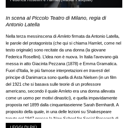
In scena al Piccolo Teatro di Milano, regia di
Antonio Latella
Nella terza messinscena di
Amleto
firmata da Antonio Latella,
le parole del protagonista (che qui si chiama Hamlet, come nel
testo originale) sono recitate da una donna (la giovane
Federica Rosellini). L’idea non è nuova. In Italia l’avevano già
messa in atto Giacinta Pezzana (1878) e Emma Gramatica.
Fuori d’Italia, le più famose interpretazioni
en travesti
del
principe di Danimarca sono quella di Asta Nielsen (in un film
del 1921 che si basava sulle teorie di un professore
americano, secondo il quale Amleto era una donna allevata
come un uomo per motivi dinastici), e quella impavidamente
proposta nel 1899 dalla cinquantaseienne Sarah Bernhardt. A
proposito della quale, in una delle lezioni su Shakespeare
tenute nel 1947 presso la New School for Social Research di
New York, W.H. Auden ebbe a dire: «Singolarmente, tutti
LEGGI DI PIÙ