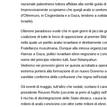
nazionale palestinese tuttora affidata alla senile guida d
Improvvisamente scopriamo che quegli arabi si sentono pa
d’Oltremuro, in Cisgiordania e a Gaza, tendono a solidariz
Israele).
Ulteriore paradosso vuole che in quei giorni di piccola 
coalizione di tutte le forze di opposizione al premier Bi
nella quale un partito arabo israeliano è direttamente coi
Fratellanza musulmana. Dunque alla stessa organizzazi
Hamas a Gaza, politici israeliani ebrei negoziano e co
nome del principio «dentro tutti, fuori Netanyahu».
Vedremo nei prossimi giorni se questa acrobatica operazi
estrema porterà alla formazione di un nuovo Governo s
sarebbe conferma della confusione che regna nell’establ
Gli eventi di maggio, tutt’altro che sedati, svelano il car
presidente Reuven Rivlin (uscente ai primi di luglio) nel
il rischio di disintegrazione dello Stato ebraico, causa 
milioni di arabi convivono con oltre sette milioni di ebrei.