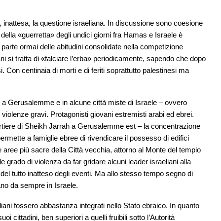
 inattesa, la questione israeliana. In discussione sono coesione
 della «guerretta» degli undici giorni fra Hamas e Israele è
a parte ormai delle abitudini consolidate nella competizione
ani si tratta di «falciare l’erba» periodicamente, sapendo che dopo
i. Con centinaia di morti e di feriti soprattutto palestinesi ma
, a Gerusalemme e in alcune città miste di Israele – ovvero
 violenze gravi. Protagonisti giovani estremisti arabi ed ebrei.
quartiere di Sheikh Jarrah a Gerusalemme est – la concentrazione
ermette a famiglie ebree di rivendicare il possesso di edifici
le aree più sacre della Città vecchia, attorno al Monte del tempio
 grado di violenza da far gridare alcuni leader israeliani alla
 del tutto inatteso degli eventi. Ma allo stesso tempo segno di
ano da sempre in Israele.
raeliani fossero abbastanza integrati nello Stato ebraico. In quanto
oi cittadini, ben superiori a quelli fruibili sotto l’Autorità