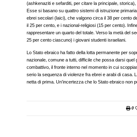
(ashkenaziti e sefarditi, per citare la principale, storica)
Esse si basano su quattro sistemi di istruzione primaria
ebrei secolari (laici), che valgono circa il 38 per cento 
il 25 per cento, e i nazional-religiosi (15 per cento). Infi
rappresentare un quarto del totale. Verso la metà del se
25 per cento ciascuno) i giovani studenti israeliani.
Lo Stato ebraico ha fatto della lotta permanente per so
nazionale, comune a tutti, difficile che possa darsi que
combattivo, il fronte interno nel momento in cui scoppi
serio la sequenza di violenze fra ebrei e arabi di casa.
netta di prima. Un’incertezza che lo Stato ebraico non p
0