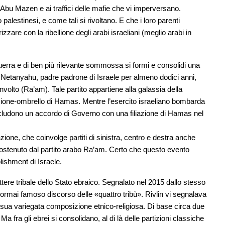
i Abu Mazen e ai traffici delle mafie che vi imperversano.
lestinesi, e come tali si rivoltano. E che i loro parenti
zare con la ribellione degli arabi israeliani (meglio arabi in
guerra e di ben più rilevante sommossa si formi e consolidi una
bi Netanyahu, padre padrone di Israele per almeno dodici anni,
nvolto (Ra’am). Tale partito appartiene alla galassia della
one-ombrello di Hamas. Mentre l’esercito israeliano bombarda
ncludono un accordo di Governo con una filiazione di Hamas nel
one, che coinvolge partiti di sinistra, centro e destra anche
ostenuto dal partito arabo Ra’am. Certo che questo evento
ishment di Israele.
attere tribale dello Stato ebraico. Segnalato nel 2015 dallo stesso
l’ormai famoso discorso delle «quattro tribù». Rivlin vi segnalava
la sua variegata composizione etnico-religiosa. Di base circa due
 Ma fra gli ebrei si consolidano, al di là delle partizioni classiche