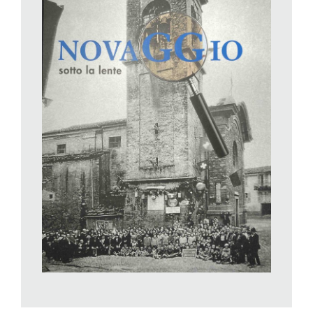
bozzetto iniziale l’uccello raffigurato somigliava più a un corvo.
E quindi iniziarono subito discussioni e polemiche di tipo
estetico…
Ecco: laddove altri volumi simili ospitano saggi affidati a
professionisti del settore, questo libro invece affronta, anche
con simpatia, le vicende comunali, riportando episodi curiosi.
Gli abitanti del comune potranno trovare tra le sue pagine
l’usuale corredo di fotografie d’epoca su persone e luoghi,
mentre i lettori più preparati potranno procedere velocemente
saltando le spiegazioni più di dettaglio, che sono indicate nel
testo con riquadri identificati dal simbolino di un paio di occhiali.
Muschietti, infatti, prende il discorso piuttosto alla larga e per
raccontare la storia del suo paese prende l’avvio dalle vicende
di storia ticinese e Svizzera molto remote. D’altro canto
inserisce spesso annotazioni personali, in altri riquadri che
vanno sotto la rubrica «Ricordo che…». Questi sono forse i
passaggi più vivaci e godibili. Un altro elemento che
contraddistingue questo libro è la fortuna di poter utilizzare le