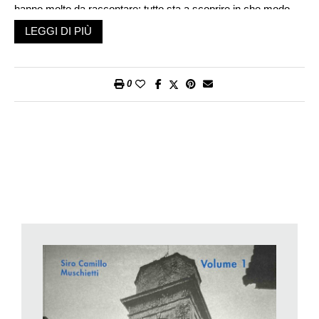
hanno molto da raccontare: tutto sta a scoprire in che modo
organizzare queste storie. Nel caso di questo volume,
LEGGI DI PIÙ
Muschietti ha dato ai contenuti un taglio non solo pensato per
storici o studiosi, ma che si rivolge in modo divulgativo a tutta
la popolazione del paese, in primo luogo, e poi a tutti i fan delle
0
ricerche storiche.
Ne risulta una struttura molto scorrevole e curiosa con varie
interruzioni, divagazioni, precisazioni, spiegazioni e ricordi
personali dell’autore e in cui chiunque può trovare spunti anche
divertenti. Sapete, ad esempio, che soltanto dal 1939, in
occasione dell’Esposizione nazionale di Zurigo (la mitica
«Landi»), i comuni svizzeri sono stati obbligati ad avere un
proprio gonfalone? Per creare quello di Novaggio venne
incaricato un esperto di araldica che decise di usare come
emblema del paese una gazza, volatile con cui gli abitanti di
Novaggio vengono storicamente associati (l’uccello, se da una
parte ha la fama di ladro matricolato, dall’altro ha anche quella
di essere particolarmente chiacchierone). Qualche protesta
sorse in paese a proposito del disegno proposto, perché nel