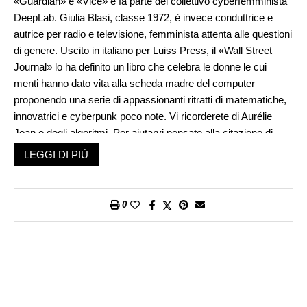
«Guardian» e «Vice» e fa parte del collettivo cyberfemminista
DeepLab. Giulia Blasi, classe 1972, è invece conduttrice e
autrice per radio e televisione, femminista attenta alle questioni
di genere. Uscito in italiano per Luiss Press, il «Wall Street
Journal» lo ha definito un libro che celebra le donne le cui
menti hanno dato vita alla scheda madre del computer
proponendo una serie di appassionanti ritratti di matematiche,
innovatrici e cyberpunk poco note. Vi ricorderete di Aurélie
Jean e degli algoritmi. Per aiutarvi pensate alla citazione di
Jack Lemmon «Quando arrivi in alto ricordati di mandare giù
LEGGI DI PIÙ
l’ascensore». Nel suo romanzo, l’esperta di modellizzazione
matematica e simulazione numerica raccontava della sua
visita all’Università di Harvard dell’autunno del 2011 per
0
ammirare finalmente da vicino Mark I, uno dei primi computer
in assoluto costruito durante la Seconda guerra mondiale.
Se Aurélie Jean, classe 1982, ci racconta dei suoi miti, Claire
L. Evans ne mette a fuoco storie e origini. A partire
dall’ammiraglio Grace Hopper, matematica, informatica e
militare statunitense soprannominata «la grande signora del