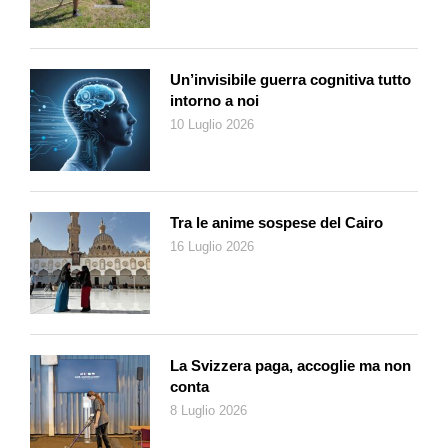
semaforo dei valori nutritivi per tutti i prodotti. Il semaforo dei
valori nutritivi è un complemento facoltativo alle indicazioni dei
valori nutritivi. Oltre ai grassi, agli acidi grassi saturi e al sale
Un’invisibile guerra cognitiva tutto
viene valutato e contrassegnato con i tre colori del semaforo
intorno a noi
anche il contenuto di zuccheri. Il colore segnala a colpo
10 Luglio 2026
d’occhio a quanto ammonta il tenore di zucchero di un
prodotto.
Tra le anime sospese del Cairo
16 Luglio 2026
La Svizzera paga, accoglie ma non
conta
8 Luglio 2026