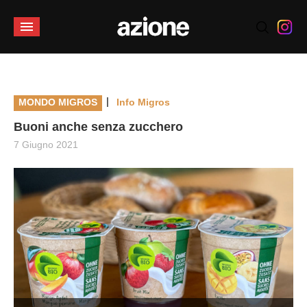
|
MONDO MIGROS
Info Migros
Buoni anche senza zucchero
7 Giugno 2021