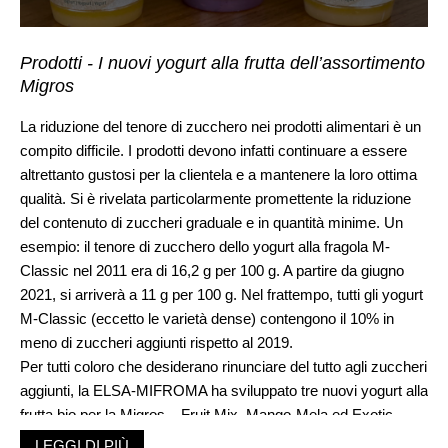
Prodotti - I nuovi yogurt alla frutta dell’assortimento
Migros
La riduzione del tenore di zucchero nei prodotti alimentari è un
compito difficile. I prodotti devono infatti continuare a essere
altrettanto gustosi per la clientela e a mantenere la loro ottima
qualità. Si è rivelata particolarmente promettente la riduzione
del contenuto di zuccheri graduale e in quantità minime. Un
esempio: il tenore di zucchero dello yogurt alla fragola M-
Classic nel 2011 era di 16,2 g per 100 g. A partire da giugno
2021, si arriverà a 11 g per 100 g. Nel frattempo, tutti gli yogurt
M-Classic (eccetto le varietà dense) contengono il 10% in
meno di zuccheri aggiunti rispetto al 2019.
Per tutti coloro che desiderano rinunciare del tutto agli zuccheri
aggiunti, la ELSA-MIFROMA ha sviluppato tre nuovi yogurt alla
frutta bio per la Migros – Fruit Mix, Mango-Mela ed Exotic –
che vengono proposti nell’assortimento di tutta la Svizzera da
LEGGI DI PIÙ