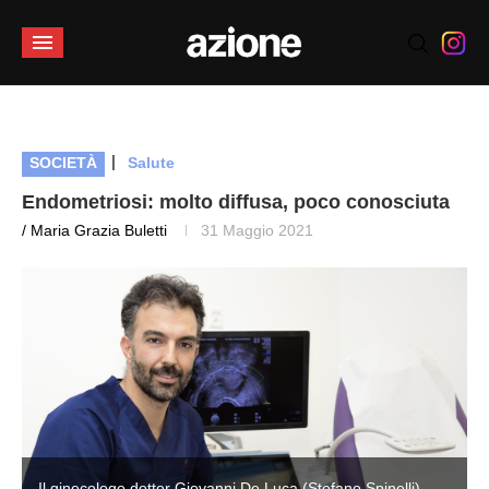
|
SOCIETÀ
Salute
Endometriosi: molto diffusa, poco conosciuta
/ Maria Grazia Buletti
31 Maggio 2021
Il ginecologo dottor Giovanni De Luca (Stefano Spinelli)