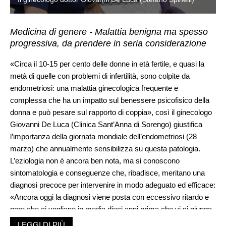
Medicina di genere - Malattia benigna ma spesso
progressiva, da prendere in seria considerazione
«Circa il 10-15 per cento delle donne in età fertile, e quasi la
metà di quelle con problemi di infertilità, sono colpite da
endometriosi: una malattia ginecologica frequente e
complessa che ha un impatto sul benessere psicofisico della
donna e può pesare sul rapporto di coppia», così il ginecologo
Giovanni De Luca (Clinica Sant’Anna di Sorengo) giustifica
l’importanza della giornata mondiale dell’endometriosi (28
marzo) che annualmente sensibilizza su questa patologia.
L’eziologia non è ancora ben nota, ma si conoscono
sintomatologia e conseguenze che, ribadisce, meritano una
diagnosi precoce per intervenire in modo adeguato ed efficace:
«Ancora oggi la diagnosi viene posta con eccessivo ritardo e
pare che ci vogliano in media dieci anni prima che vi si giunga
con la conseguente terapia. Un tempo troppo lungo che
LEGGI DI PIÙ