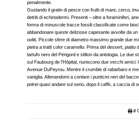
penalmente.
Gustando il gratin di pesce con frutti di mare, cerco, inva
detriti di echinodermi. Presenti – oltre a foraminiferi, anel
forma di minuscole tracce fossili classificate come bi
abbandonare queste deliziose capesante avvolte da un de
ooliti. Piccole sfere di diametro massimo grande due milli
pietra a tratti color caramello. Prima del dessert, piat
tartufo nero del Périgord e stilton da antologia. Le due s
sul Faubourg de l’Hôpital, riuniscono due vecchi amici
Avenue DuPeyrou. Mentre il crumble di rabarbaro e mela 
vaniglia. Allenandomi a contare i punticini neri del baccel
potrei quasi andare sul serio, dopo il caffè, a caccia di ool
0