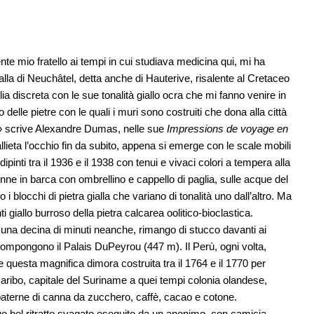
mio fratello ai tempi in cui studiava medicina qui, mi ha
ialla di Neuchâtel, detta anche di Hauterive, risalente al Cretaceo
alia discreta con le sue tonalità giallo ocra che mi fanno venire in
delle pietre con le quali i muri sono costruiti che dona alla città
o» scrive Alexandre Dumas, nelle sue
Impressions de voyage en
llieta l’occhio fin da subito, appena si emerge con le scale mobili
pinti tra il 1936 e il 1938 con tenui e vivaci colori a tempera alla
onne in barca con ombrellino e cappello di paglia, sulle acque del
 i blocchi di pietra gialla che variano di tonalità uno dall’altro. Ma
giallo burroso della pietra calcarea oolitico-bioclastica.
 una decina di minuti neanche, rimango di stucco davanti ai
 compongono il Palais DuPeyrou (447 m). Il Perù, ogni volta,
 questa magnifica dimora costruita tra il 1764 e il 1770 per
ibo, capitale del Suriname a quei tempi colonia olandese,
 paterne di canna da zucchero, caffè, cacao e cotone.
uo bel ritratto svagato eseguito da un anonimo, con camicia