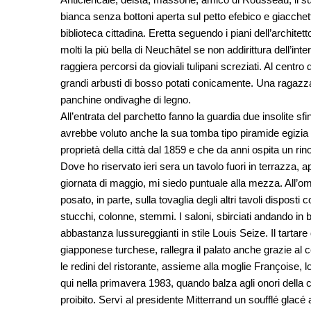
bianca senza bottoni aperta sul petto efebico e giacche
biblioteca cittadina. Eretta seguendo i piani dell’archi
molti la più bella di Neuchâtel se non addirittura dell’int
raggiera percorsi da gioviali tulipani screziati. Al centro
grandi arbusti di bosso potati conicamente. Una ragazza
panchine ondivaghe di legno.
All’entrata del parchetto fanno la guardia due insolite sf
avrebbe voluto anche la sua tomba tipo piramide egizia –
proprietà della città dal 1859 e che da anni ospita un ri
Dove ho riservato ieri sera un tavolo fuori in terrazza,
giornata di maggio, mi siedo puntuale alla mezza. All’omb
posato, in parte, sulla tovaglia degli altri tavoli dispo
stucchi, colonne, stemmi. I saloni, sbirciati andando in
abbastanza lussureggianti in stile Louis Seize. Il tartare d
giapponese turchese, rallegra il palato anche grazie al c
le redini del ristorante, assieme alla moglie Françoise, 
qui nella primavera 1983, quando balza agli onori della
proibito. Servì al presidente Mitterrand un soufflé glacé a