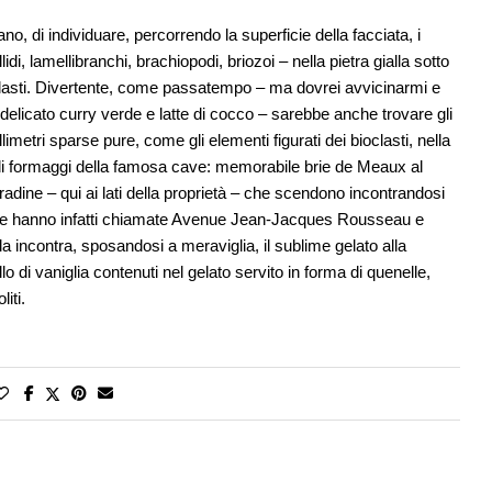
no, di individuare, percorrendo la superficie della facciata, i
lidi, lamellibranchi, brachiopodi, briozoi – nella pietra gialla sotto
oclasti. Divertente, come passatempo – ma dovrei avvicinarmi e
licato curry verde e latte di cocco – sarebbe anche trovare gli
metri sparse pure, come gli elementi figurati dei bioclasti, nella
to di formaggi della famosa cave: memorabile brie de Meaux al
tradine – qui ai lati della proprietà – che scendono incontrandosi
: le hanno infatti chiamate Avenue Jean-Jacques Rousseau e
incontra, sposandosi a meraviglia, il sublime gelato alla
lo di vaniglia contenuti nel gelato servito in forma di quenelle,
iti.