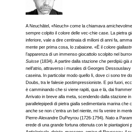
A Neuchâtel, «Neuch» come la chiamava amichevolmente 
sempre colpito il colore delle vec-chie case. La pietra g
inferiore, vale a dire centinaia di milioni di anni fa, amm
mente per prima cosa, lo zabaione. «È il colore giallastro 
l’apparenza di un immenso giocattolo scolpito nel burr
Suisse
(1834). A partire dalla stazione che perdipiù già a
nell’atrio, attraverso i murales di Georges Dessouslavy di
caseina. In particolar modo quello lì, dove ci sono tre d
Doubs, tra le falesie postimpressioniste. E poi fuori, ecco
è camminando che si viene rapiti, qua e là, dai frammenti 
Arrivato in breve alla meta, scendendo dalla stazione in
parallelepipedi di pietra gialla sedimentaria marina che
anche se non c’entra un bel niente, mi fa venire in mente
Pierre-Alexandre DuPeyrou (1726-1794). Nato a Paramar
erede di una grande fortuna ottenuta con le piantagioni
Anticlericale, deista, massone, amico di Rousseau, il s