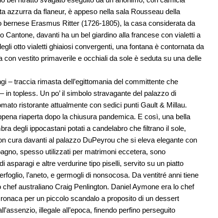
tta azzurra da flaneur, è appeso nella sala Rousseau della
tetto bernese Erasmus Ritter (1726-1805), la casa considerata da
ero Cantone, davanti ha un bel giardino alla francese con vialetti a
 degli otto vialetti ghiaiosi convergenti, una fontana è contornata da
 con vestito primaverile e occhiali da sole è seduta su una delle
ingi – traccia rimasta dell’egittomania del committente che
 in topless. Un po’ il simbolo stravagante del palazzo di
nomato ristorante attualmente con sedici punti Gault & Millau.
 appena riaperta dopo la chiusura pandemica. E così, una bella
ra degli ippocastani potati a candelabro che filtrano il sole,
sti con cura davanti al palazzo DuPeyrou che si eleva elegante con
 bagno, spesso utilizzati per matrimoni eccetera, sono
i asparagi e altre verdurine tipo piselli, servito su un piatto
erfoglio, l’aneto, e germogli di nonsocosa. Da ventitré anni tiene
lo chef australiano Craig Penlington. Daniel Aymone era lo chef
 cronaca per un piccolo scandalo a proposito di un dessert
ll’assenzio, illegale all’epoca, finendo perfino perseguito