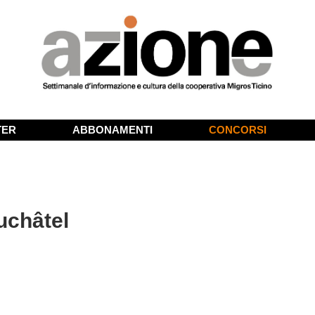
TER
ABBONAMENTI
CONCORSI
uchâtel