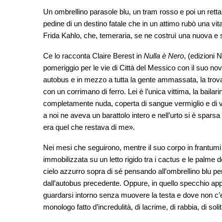
Un ombrellino parasole blu, un tram rosso e poi un rettan
pedine di un destino fatale che in un attimo rubò una vi
Frida Kahlo, che, temeraria, se ne costruì una nuova e s
Ce lo racconta Claire Berest in
Nulla è Nero
, (edizioni 
pomeriggio per le vie di Città del Messico con il suo nov
autobus e in mezzo a tutta la gente ammassata, la trova, 
con un corrimano di ferro. Lei è l’unica vittima, la bailar
completamente nuda, coperta di sangue vermiglio e di 
a noi ne aveva un barattolo intero e nell’urto si è sparsa
era quel che restava di me».
Nei mesi che seguirono, mentre il suo corpo in frantumi 
immobilizzata su un letto rigido tra i cactus e le palme d
cielo azzurro sopra di sé pensando all’ombrellino blu pe
dall’autobus precedente. Oppure, in quello specchio app
guardarsi intorno senza muovere la testa e dove non c’er
monologo fatto d’incredulità, di lacrime, di rabbia, di solit