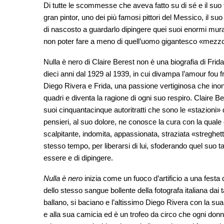
Di tutte le scommesse che aveva fatto su di sé e il suo 
gran pintor, uno dei più famosi pittori del Messico, il s
di nascosto a guardarlo dipingere quei suoi enormi mural
non poter fare a meno di quell’uomo gigantesco «mezzo
Nulla è nero di Claire Berest non è una biografia di Fri
dieci anni dal 1929 al 1939, in cui divampa l’amour fou
Diego Rivera e Frida, una passione vertiginosa che inonda il
quadri e diventa la ragione di ogni suo respiro. Claire Be
suoi cinquantacinque autoritratti che sono le «stazioni» 
pensieri, al suo dolore, ne conosce la cura con la quale
scalpitante, indomita, appassionata, straziata «streghet
stesso tempo, per liberarsi di lui, sfoderando quel suo ta
essere e di dipingere.
Nulla è nero
inizia come un fuoco d’artificio a una festa 
dello stesso sangue bollente della fotografa italiana dai 
ballano, si baciano e l’altissimo Diego Rivera con la s
e alla sua camicia ed è un trofeo da circo che ogni donna