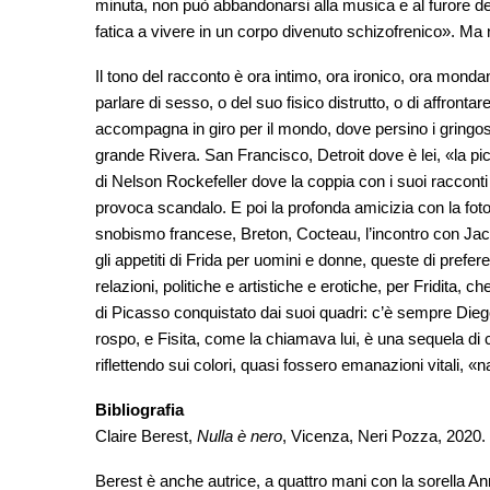
minuta, non può abbandonarsi alla musica e al furore d
fatica a vivere in un corpo divenuto schizofrenico». Ma
Il tono del racconto è ora intimo, ora ironico, ora mond
parlare di sesso, o del suo fisico distrutto, o di affront
accompagna in giro per il mondo, dove persino i gringos c
grande Rivera. San Francisco, Detroit dove è lei, «la p
di Nelson Rockefeller dove la coppia con i suoi racconti r
provoca scandalo. E poi la profonda amicizia con la fotog
snobismo francese, Breton, Cocteau, l’incontro con Ja
gli appetiti di Frida per uomini e donne, queste di prefe
relazioni, politiche e artistiche e erotiche, per Fridita
di Picasso conquistato dai suoi quadri: c’è sempre Diego
rospo, e Fisita, come la chiamava lui, è una sequela di c
riflettendo sui colori, quasi fossero emanazioni vitali, «
Bibliografia
Claire Berest,
Nulla è nero
, Vicenza, Neri Pozza, 2020.
Berest è anche autrice, a quattro mani con la sorella Ann