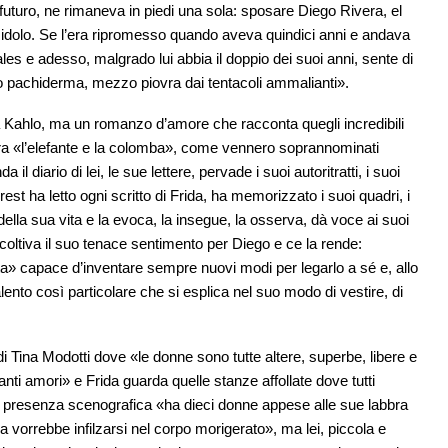
futuro, ne rimaneva in piedi una sola: sposare Diego Rivera, el
uo idolo. Se l’era ripromesso quando aveva quindici anni e andava
es e adesso, malgrado lui abbia il doppio dei suoi anni, sente di
 pachiderma, mezzo piovra dai tentacoli ammalianti».
da Kahlo, ma un romanzo d’amore che racconta quegli incredibili
 fra «l’elefante e la colomba», come vennero soprannominati
 diario di lei, le sue lettere, pervade i suoi autoritratti, i suoi
rest ha letto ogni scritto di Frida, ha memorizzato i suoi quadri, i
della sua vita e la evoca, la insegue, la osserva, dà voce ai suoi
 coltiva il suo tenace sentimento per Diego e ce la rende:
ta» capace d’inventare sempre nuovi modi per legarlo a sé e, allo
lento così particolare che si esplica nel suo modo di vestire, di
di Tina Modotti dove «le donne sono tutte altere, superbe, libere e
tanti amori» e Frida guarda quelle stanze affollate dove tutti
ua presenza scenografica «ha dieci donne appese alle sue labbra
 vorrebbe infilzarsi nel corpo morigerato», ma lei, piccola e