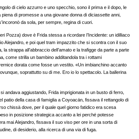
golo di cielo azzurro e uno specchio, sono il prima e il dopo, le
ta piena di promesse a una giovane donna di diciassette anni,
’incoronò da sola, per sempre, regina di cuori.
Neri Pozza) dove è Frida stessa a ricordare l’Incidente: un idilliaco
io Alejandro, e poi quel tram impazzito che si scontra con il suo
la strappa all’abbraccio dell’amato e la trafigge da parte a parte
ina, come strilla un bambino additandola tra i rottami
vernice dorata come fosse un vestito. «Un imbianchino accanto
 ovunque, soprattutto su di me. Ero io lo spettacolo. La ballerina
si andava aggiustando, Frida imprigionata in un busto di ferro,
el patio della casa di famiglia a Coyoacán, fissava il rettangolo di
rso chissà dove, per il quale quel giorno fatidico era scesa
eso in posizione strategica accanto a lei perché potesse
a mai Alejandro, fissava il suo viso per ore in una sorta di
udine, di desiderio, alla ricerca di una via di fuga.