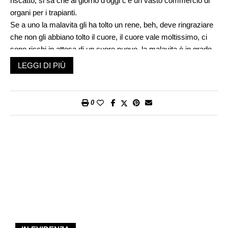
riscatto; si sa che al giorno d’oggi c’è un vasto commercio di
organi per i trapianti.
Se a uno la malavita gli ha tolto un rene, beh, deve ringraziare
che non gli abbiano tolto il cuore, il cuore vale moltissimo, ci
sono ricchi in attesa di un cuore nuovo, la malavita è in grado
di procurare di tutto, anche il cervello, se si potesse già
LEGGI DI PIÙ
trapiantare, solo che il rapito senza cuore o senza cervello non
vive. Allora la malavita in questi casi simula un incidente; prima
compila l’elenco delle persone disposte a donare, cioè coloro
0
che generosamente hanno firmato come donatori in caso di
morte; è la stessa malavita che presentandosi come ente
assistenziale senza fini di lucro raccoglie le firme dopo una
campagna di propaganda: «Donate gli organi, continuerete a
vivere in un’altra persona».
Poi uno a uno i donatori hanno incidenti, chi cade da una
finestra, chi si fulmina con la corrente, chi inghiotte per errore
acido muriatico, fino ai più classici incidenti d’auto, con l’altro
che fugge e non viene trovato. Sembra tutto casuale, invece è
la malavita che lavora su commissione, serve un fegato, serve